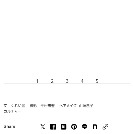
1
2
3
4
5
文＝くれい響 撮影＝平松市聖 ヘアメイク=山崎惠子
カルチャー
Share