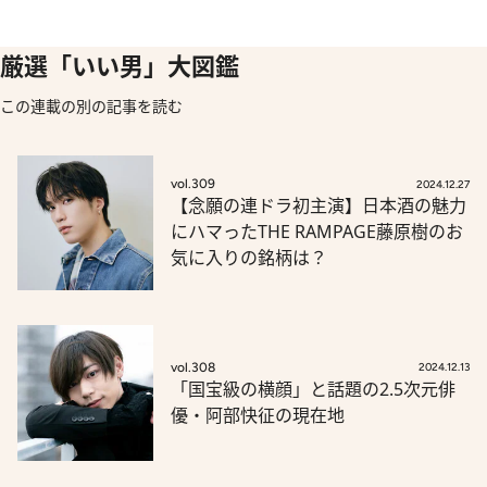
厳選「いい男」大図鑑
この連載の別の記事を読む
vol.309
2024.12.27
【念願の連ドラ初主演】日本酒の魅力
にハマったTHE RAMPAGE藤原樹のお
気に入りの銘柄は？
vol.308
2024.12.13
「国宝級の横顔」と話題の2.5次元俳
優・阿部快征の現在地