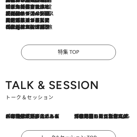
2026.8.6
「旅先には金髪ウィッグを持参」日本と同じメイクでは損してる!? 美容ジャーナリストが提案する“掟破りの旅美容”とは
2026.8.6
【厳選旅コスメ】「身軽さ＆UV対策重視！」ヘアアーティストshucoが選んだ夏旅ベストコスメを発表【Mサイズジップ】
2026.8.5
【厳選旅コスメ】国内をあちこち移動する河井菜摘が選んだ夏旅ベストコスメ発表！「リラックスアイテムはマスト」【Mサイズジップ】
2026.8.4
【厳選旅コスメ】「紫外線＆乾燥対策しながらメイク感も！」ヘア＆メイクGeorgeが選んだ夏旅ベストコスメを発表！【Mサイズジップ】
特集 TOP
TALK & SESSION
トーク＆セッション
2026.8.3
「今後値上げがあるとすれば…」「リスクがあるのは今年の冬」エネルギー専門家が語る、ホルムズ海峡封鎖が家庭にもたらす“ある心配”
2026.8.3
「住宅建てられない…」「サーチャージ料の高値が続いている」ホルムズ海峡封鎖による影響はいつまで続く？《エネルギー専門家に聞く“どうなる日本の暮らし”》