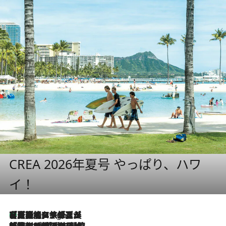
CREA 2026年夏号 やっぱり、ハワ
イ！
【厳選旅コスメ】「多機能アイテムがメイン！」旅好き美容エディターが選んだ夏旅ベストコスメを発表【Mサイズジップ】
9 Hours Ago
2026.8.6
「荷物が増えるほど旅ストレスは増す」美容ジャーナリストがたどり着いた最終結論。“化粧品を劇的に減らす”感動の凝縮美容とは