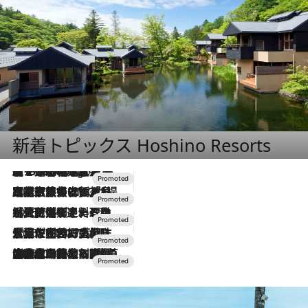
新着トピックス Hoshino Resorts
【トンボの足水浴】ヒノキの香りに包まれて涼感マックス！約13℃の湧水かけ流しを避暑地「星野温泉 トンボの湯」で体験
7 Hours Ago
2026.7.31
【ホテル帰省】という選択肢をOMOが提案。家族とほどよい距離を保つには「昼は実家、夜は気兼ねなくホテルで！」
2026.7.24
【夏限定ディナーコース】旬を迎える稚鮎や花ズッキーニなどをイタリア・トスカーナの郷土料理の手法で満喫！
2026.7.17
「土佐和ハーブかき氷」がOMO7高知に登場！生姜、山椒、大葉など目にも舌にも涼を呼ぶ郷土の味
2026.7.10
NEW OPEN！【界 草津】名湯の地に誕生。趣の異なる2種の温泉と上州ならではの会席・蕎麦割烹など美食を味わう究極の癒やし旅