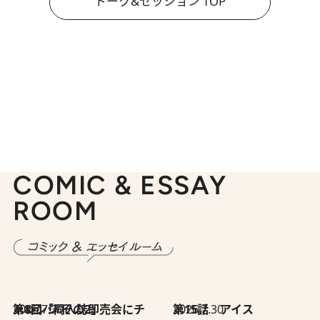
トーク&セッション TOP
COMIC & ESSAY
ROOM
2026.7.30
第8回「同人誌即売会にチャレンジ その2」
2026.7.30
第15話 アイス