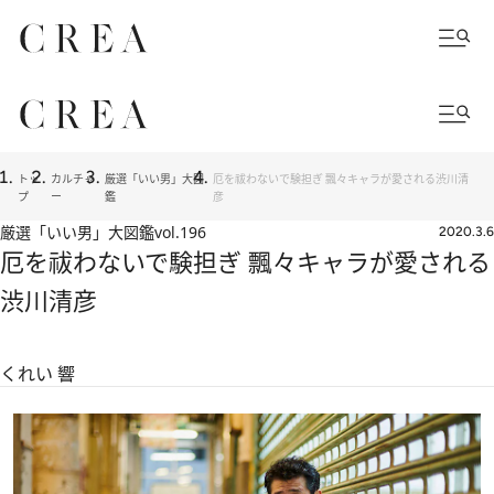
トッ
カルチャ
厳選「いい男」大図
厄を祓わないで験担ぎ 飄々キャラが愛される渋川清
プ
ー
鑑
彦
厳選「いい男」大図鑑
vol.196
2020.3.6
厄を祓わないで験担ぎ 飄々キャラが愛される
渋川清彦
くれい 響