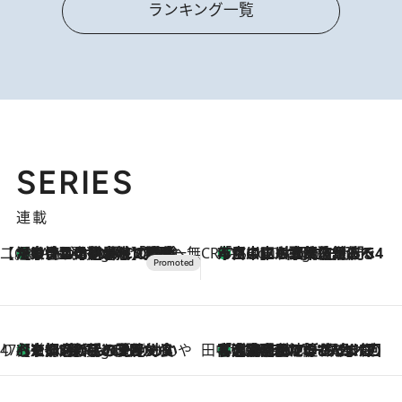
ランキング一覧
SERIES
連載
【CREA×星野リゾート】唯一無二。癒しと発見が待つ場所へ
【トンボの足水浴】ヒノキの香りに包まれて涼感マックス！約13℃の湧水かけ流しを避暑地「星野温泉 トンボの湯」で体験
7 Hours Ago
CREA'S CHOICE
「立川にも歌舞伎があるんだよ」 片岡仁左衛門・市川中車ら豪華座組みで4年目の立川立飛歌舞伎へ
9 Hours Ago
47都道府県の手みやげ ひんやりスイーツで夏を満喫
【京都府】この夏絶対食べたい 冷やしておいしいおやつ3選 ひと口目から心を掴む新緑のテリーヌ
9 Hours Ago
田中稲の勝手に再ブーム
「湘南乃風に憧れて」観客大盛上がりの“タオル回し”に、ラッパー顔負けの高速歌唱まで…さだまさし（74）のアグレッシブすぎる現在地
2026.8.7