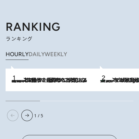
RANKING
ランキング
HOURLY
DAILY
WEEKLY
2026.8.5
【阿川佐和子さんの年とる力】なぜ70代で始めた趣味は“こんなに楽しい”のか？ ピアノ、俳句…スランプに陥っても続けられる“ある秘訣”とは
美食、デザイン、ホスピタリティのすべてが最高峰！ ノルウェー第4の都市スタヴァンゲルのW
10 Hours Ago
1 / 5