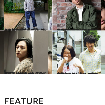
2020.2.28
出身地の群馬県の渋川から取ってみた 名バイプレイヤー渋川清彦という名前
カルチャー
2020.2.7
先輩後輩を問わず翻弄されてきた 高杉真宙を一番笑わせた男とは？
カルチャー
2020.1.10
藤原季節がゲイの主人公を熱演 今泉力哉監督最新作『his』
カルチャー
2019.10.21
斎藤工＆ピン芸人・永野の異色コンビ 二人の仲良し動画に気持ちほんわか♡
カルチャー
FEATURE