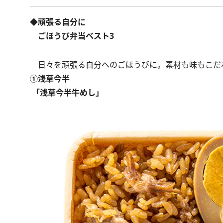
◆頑張る自分に
ごほうび弁当ベスト3
日々を頑張る自分へのごほうびに。素材も味もこだ
①浅草今半
「浅草今半牛めし」