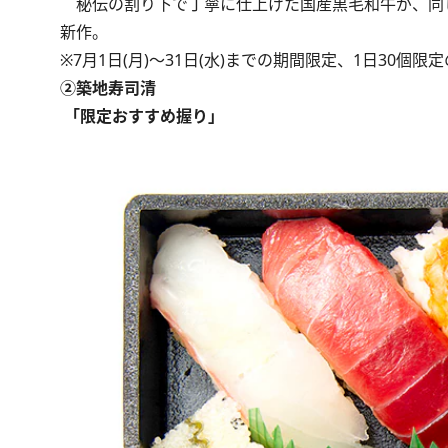
秘伝の割り下で丁寧に仕上げた国産黒毛和牛が、同
新作。
※7月1日(月)～31日(水)までの期間限定、1日30個限
②築地寿司清
「限定おすすめ握り」