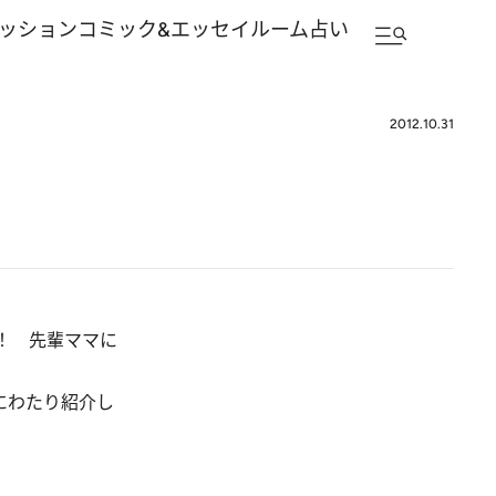
ッション
コミック&エッセイルーム
占い
2012.10.31
！ 先輩ママに
にわたり紹介し