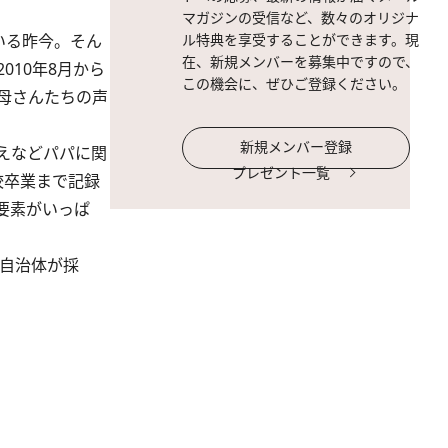
マガジンの受信など、数々のオリジナ
いる昨今。そん
ル特典を享受することができます。現
在、新規メンバーを募集中ですので、
10年8月から
この機会に、ぜひご登録ください。
母さんたちの声
新規メンバー登録
えなどパパに関
プレゼント一覧
校卒業まで記録
要素がいっぱ
の自治体が採