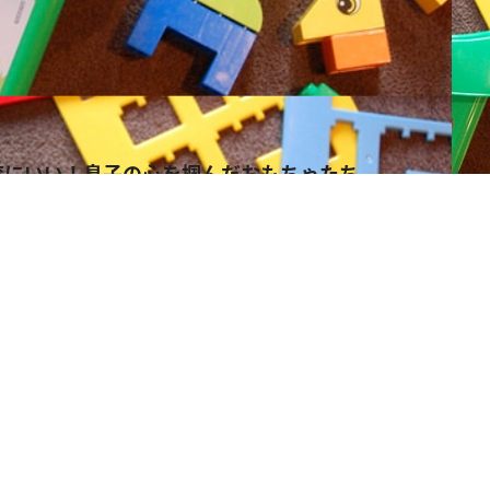
育にいい！息子の心を掴んだおもちゃたち