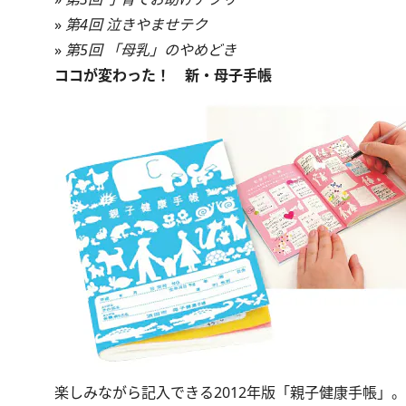
»
第4回 泣きやませテク
»
第5回 「母乳」のやめどき
ココが変わった！ 新・母子手帳
楽しみながら記入できる2012年版「親子健康手帳」