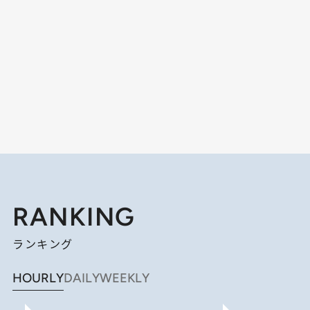
RANKING
ランキング
HOURLY
DAILY
WEEKLY