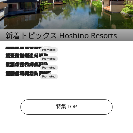
新着トピックス Hoshino Resorts
2026.7.31
【ホテル帰省】という選択肢をOMOが提案。家族とほどよい距離を保つには「昼は実家、夜は気兼ねなくホテルで！」
2026.7.24
【夏限定ディナーコース】旬を迎える稚鮎や花ズッキーニなどをイタリア・トスカーナの郷土料理の手法で満喫！
2026.7.17
「土佐和ハーブかき氷」がOMO7高知に登場！生姜、山椒、大葉など目にも舌にも涼を呼ぶ郷土の味
2026.7.10
NEW OPEN！【界 草津】名湯の地に誕生。趣の異なる2種の温泉と上州ならではの会席・蕎麦割烹など美食を味わう究極の癒やし旅
特集 TOP