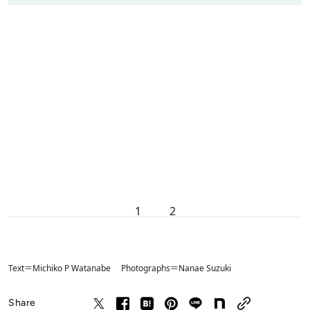
1
2
Text＝Michiko P Watanabe Photographs＝Nanae Suzuki
Share