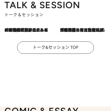
TALK & SESSION
トーク＆セッション
2026.8.3
「今後値上げがあるとすれば…」「リスクがあるのは今年の冬」エネルギー専門家が語る、ホルムズ海峡封鎖が家庭にもたらす“ある心配”
2026.8.3
「住宅建てられない…」「サーチャージ料の高値が続いている」ホルムズ海峡封鎖による影響はいつまで続く？《エネルギー専門家に聞く“どうなる日本の暮らし”》
トーク&セッション TOP
COMIC & ESSAY