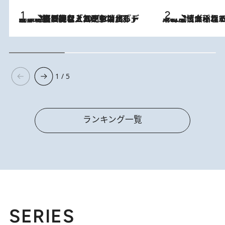
2026.8.5
【なぜ吉沢亮は「気配を消せる」のか？】興行収入208億の『国宝』を経て挑むミュージカル『ディア・エヴァン・ハンセン』。トップ俳優が舞台上でさらけ出した“孤独”とは
2026.8.5
下町風情あふれる台北屈指の人気エリア・大稲埕でセンスのいい台湾土産《ヴィン
1 / 5
ランキング一覧
SERIES