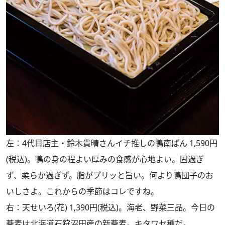
左：4代目店主・鈴木貴晴さんイチ推しの鴨南ばん 1,590円
(税込)。鴨の身の程よい厚みの食感が心地よい。固過ぎ
ず、柔らか過ぎず。脂がプリッと旨い。何より鴨団子のお
いしさよ。これからの季節はコレですね。
右：天せいろ(花) 1,390円(税込)。海老、野菜三品。今日の
蕎麦は北海道石狩沼田産の新蕎麦。キタワセ種だ。