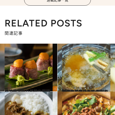
RELATED POSTS
関連記事
2019.1.20
阿波牛でウニを巻いたマリアージュ！ 築地の居酒屋で垂涎のひと皿を堪能
グルメ
2018.10.6
荒木町に女性板前の日本料理店開店 大胆な素材使いに、即再訪を誓う
グルメ