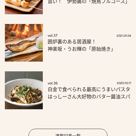
旨い！ 伊勢廣の「焼鳥フルコース」
vol.37
2021.01.04
囲炉裏のある居酒屋！
神楽坂・うお輝の「原始焼き」
vol.36
2020.10.17
白金で食べられる最高にうまいパスタ
はっしーさん大好物のバター醤油スパ
連載記事一覧