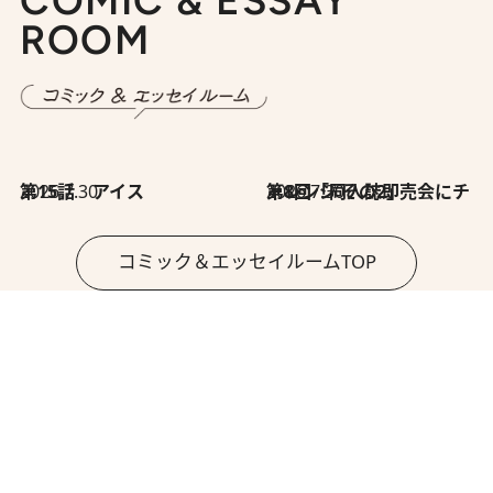
ROOM
2026.7.30
第15話 アイス
2026.7.30
第8回「同人誌即売会にチャレンジ その2」
コミック＆エッセイルームTOP