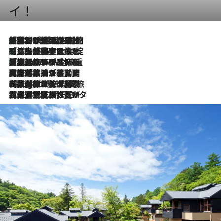
イ！
「荷物が増えるほど旅ストレスは増す」美容ジャーナリストがたどり着いた最終結論。“化粧品を劇的に減らす”感動の凝縮美容とは
2026.8.6
「旅先には金髪ウィッグを持参」日本と同じメイクでは損してる!? 美容ジャーナリストが提案する“掟破りの旅美容”とは
2026.8.6
【厳選旅コスメ】「身軽さ＆UV対策重視！」ヘアアーティストshucoが選んだ夏旅ベストコスメを発表【Mサイズジップ】
2026.8.6
2026.8.5
【厳選旅コスメ】国内をあちこち移動する河井菜摘が選んだ夏旅ベストコスメ発表！「リラックスアイテムはマスト」【Mサイズジップ】
2026.8.4
【厳選旅コスメ】「紫外線＆乾燥対策しながらメイク感も！」ヘア＆メイクGeorgeが選んだ夏旅ベストコスメを発表！【Mサイズジップ】
2026.8.3
【厳選旅コスメ】「保湿もタイパ重視！」“サウナ好き”タレント清水みさとが愛用する夏旅ベストコスメを発表！【Mサイズジップ】