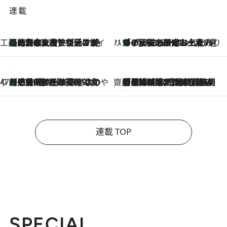
連載
工藤まやのおもてなしハワイ
【ハワイ土産】ローカルの絶大な支持で復活！ 絶品の幻クッキー《元ファンの日本人女性が受け継いだ名店》
2026.8.6
ハワイ賢者 リサのお気に入りリスト
あの伝説の限定トートも！ リニューアルした「ディーン＆デルーカ ハワイ」で必須のお土産8選
2026.8.6
47都道府県の手みやげ ひんやりスイーツで夏を満喫
【三重県】この夏絶対食べたい 冷やしておいしいおやつ3選 お餅×アイスの新感覚スイーツ
2026.8.6
齋藤 薫 美容脳ルネサンス
「荷物が増えるほど旅ストレスは増す」美容ジャーナリストがたどり着いた最終結論。“化粧品を劇的に減らす”感動の凝縮美容とは
2026.8.6
連載 TOP
SPECIAL