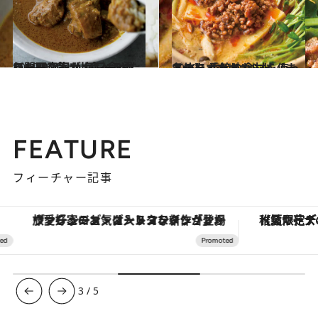
2019.2.6
年間800食以上食べるカレー研究家が 毎日食べたいお取り寄せカレー8選
グルメ
2019.1.4
冬のあったかレシピ【まとめ】 季節の食材を使って体をポカポカに
グルメ
FEATURE
フィーチャー記事
ヴァシュロン・コンスタンタン「オーヴァーシーズ・オートマティック」。旅愛好家のお気に入りコレクションから、ジェンダーレスな新作が登場
【夏限定ディナーコース】旬を迎
3
/
5