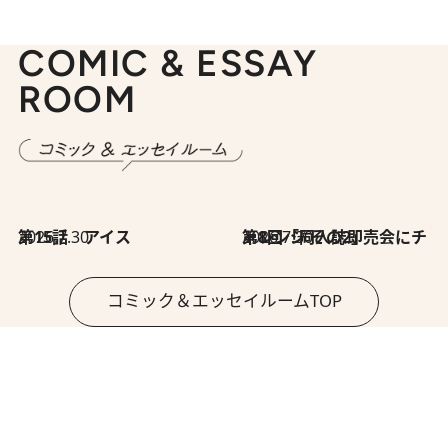
COMIC & ESSAY
ROOM
2026.7.30
第15話 アイス
2026.7.30
第8回「同人誌即売会にチャレンジ その2」
コミック＆エッセイルームTOP