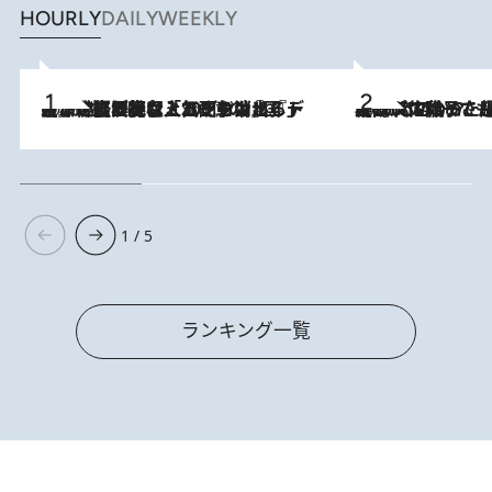
HOURLY
DAILY
WEEKLY
2026.8.5
【なぜ吉沢亮は「気配を消せる」のか？】興行収入208億の『国宝』を経て挑むミュージカル『ディア・エヴァン・ハンセン』。トップ俳優が舞台上でさらけ出した“孤独”とは
2026.8.5
【阿川佐和子さんの年とる力】なぜ70代で始めた趣味は“こんなに楽しい”のか？ ピアノ、俳句…スランプに陥っても続けられる“ある秘訣”とは
1 / 5
ランキング一覧