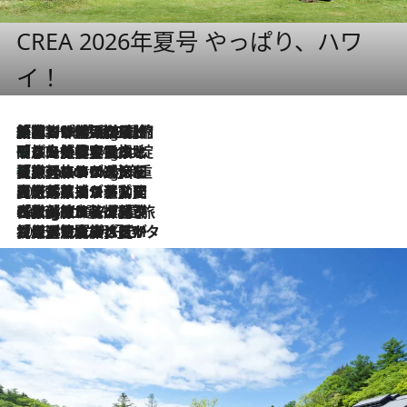
CREA 2026年夏号 やっぱり、ハワ
イ！
「荷物が増えるほど旅ストレスは増す」美容ジャーナリストがたどり着いた最終結論。“化粧品を劇的に減らす”感動の凝縮美容とは
10 Hours Ago
「旅先には金髪ウィッグを持参」日本と同じメイクでは損してる!? 美容ジャーナリストが提案する“掟破りの旅美容”とは
10 Hours Ago
【厳選旅コスメ】「身軽さ＆UV対策重視！」ヘアアーティストshucoが選んだ夏旅ベストコスメを発表【Mサイズジップ】
10 Hours Ago
2026.8.5
【厳選旅コスメ】国内をあちこち移動する河井菜摘が選んだ夏旅ベストコスメ発表！「リラックスアイテムはマスト」【Mサイズジップ】
2026.8.4
【厳選旅コスメ】「紫外線＆乾燥対策しながらメイク感も！」ヘア＆メイクGeorgeが選んだ夏旅ベストコスメを発表！【Mサイズジップ】
2026.8.3
【厳選旅コスメ】「保湿もタイパ重視！」“サウナ好き”タレント清水みさとが愛用する夏旅ベストコスメを発表！【Mサイズジップ】