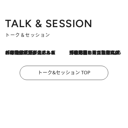
TALK & SESSION
トーク＆セッション
2026.8.3
「今後値上げがあるとすれば…」「リスクがあるのは今年の冬」エネルギー専門家が語る、ホルムズ海峡封鎖が家庭にもたらす“ある心配”
2026.8.3
「住宅建てられない…」「サーチャージ料の高値が続いている」ホルムズ海峡封鎖による影響はいつまで続く？《エネルギー専門家に聞く“どうなる日本の暮らし”》
トーク&セッション TOP