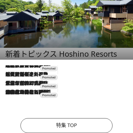
新着トピックス Hoshino Resorts
2026.7.31
【ホテル帰省】という選択肢をOMOが提案。家族とほどよい距離を保つには「昼は実家、夜は気兼ねなくホテルで！」
2026.7.24
【夏限定ディナーコース】旬を迎える稚鮎や花ズッキーニなどをイタリア・トスカーナの郷土料理の手法で満喫！
2026.7.17
「土佐和ハーブかき氷」がOMO7高知に登場！生姜、山椒、大葉など目にも舌にも涼を呼ぶ郷土の味
2026.7.10
NEW OPEN！【界 草津】名湯の地に誕生。趣の異なる2種の温泉と上州ならではの会席・蕎麦割烹など美食を味わう究極の癒やし旅
特集 TOP