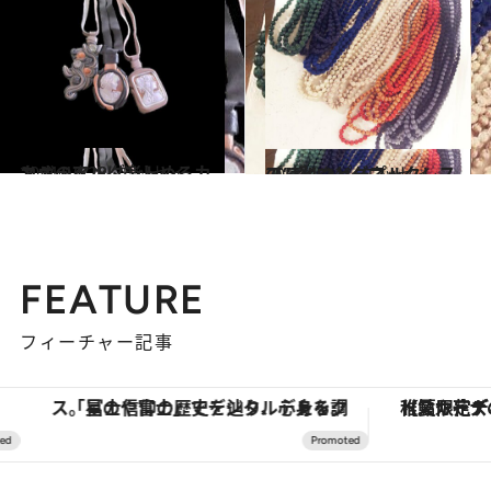
2011.10.28
カジュアルに楽しめるカメオのペンダント
コミック ＆ エッセイ
2012.1.14
プレインピープルの“超”ロングネックレス
コミック ＆ エッセイ
FEATURE
フィーチャー記事
「星のや富士」でデジタルデトックス。冨士信仰の歴史を辿り、心身を調える。
【夏限定ディナーコース】旬を迎