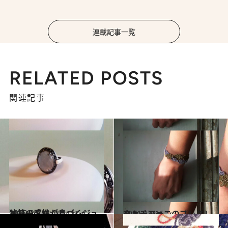
連載記事一覧
RELATED POSTS
関連記事
2012.2.9
独特の感性が息づくジュエリー、M.C.L
コミック ＆ エッセイ
2011.11.16
クルチアーニのブレスレット
ファッション