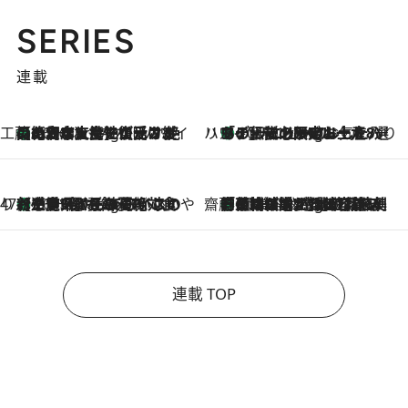
SERIES
連載
工藤まやのおもてなしハワイ
【ハワイ土産】ローカルの絶大な支持で復活！ 絶品の幻クッキー《元ファンの日本人女性が受け継いだ名店》
10 Hours Ago
ハワイ賢者 リサのお気に入りリスト
あの伝説の限定トートも！ リニューアルした「ディーン＆デルーカ ハワイ」で必須のお土産8選
10 Hours Ago
47都道府県の手みやげ ひんやりスイーツで夏を満喫
【三重県】この夏絶対食べたい 冷やしておいしいおやつ3選 お餅×アイスの新感覚スイーツ
10 Hours Ago
齋藤 薫 美容脳ルネサンス
「荷物が増えるほど旅ストレスは増す」美容ジャーナリストがたどり着いた最終結論。“化粧品を劇的に減らす”感動の凝縮美容とは
10 Hours Ago
連載 TOP