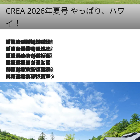
CREA 2026年夏号 やっぱり、ハワ
イ！
「荷物が増えるほど旅ストレスは増す」美容ジャーナリストがたどり着いた最終結論。“化粧品を劇的に減らす”感動の凝縮美容とは
1 Hour Ago
「旅先には金髪ウィッグを持参」日本と同じメイクでは損してる!? 美容ジャーナリストが提案する“掟破りの旅美容”とは
1 Hour Ago
【厳選旅コスメ】「身軽さ＆UV対策重視！」ヘアアーティストshucoが選んだ夏旅ベストコスメを発表【Mサイズジップ】
1 Hour Ago
2026.8.5
【厳選旅コスメ】国内をあちこち移動する河井菜摘が選んだ夏旅ベストコスメ発表！「リラックスアイテムはマスト」【Mサイズジップ】
2026.8.4
【厳選旅コスメ】「紫外線＆乾燥対策しながらメイク感も！」ヘア＆メイクGeorgeが選んだ夏旅ベストコスメを発表！【Mサイズジップ】
2026.8.3
【厳選旅コスメ】「保湿もタイパ重視！」“サウナ好き”タレント清水みさとが愛用する夏旅ベストコスメを発表！【Mサイズジップ】