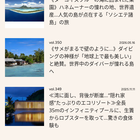
園》ハネムーナーの憧れの地、世界遺
産…人気の島が点在する「ソシエテ諸
島」の旅
vol.350
2026.05.16
《サメがまるで壁のように…》ダイビ
ングの神様が「地球上で最も美しい」
と絶賛。世界中のダイバーが憧れる島
へ
vol.349
2025.11.11
≪湾に面し、背後が断崖…“隠れ家
感”たっぷりのエコリゾート≫全長
35mのインフィニティプールに、生簀
からロブスターを取って…驚きの食体
験も