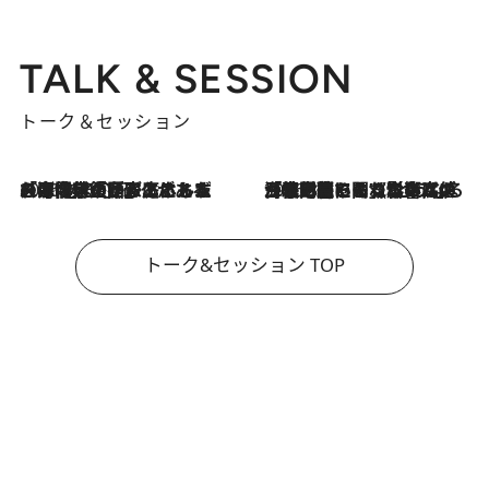
TALK & SESSION
トーク＆セッション
2026.8.3
「今後値上げがあるとすれば…」「リスクがあるのは今年の冬」エネルギー専門家が語る、ホルムズ海峡封鎖が家庭にもたらす“ある心配”
2026.8.3
「住宅建てられない…」「サーチャージ料の高値が続いている」ホルムズ海峡封鎖による影響はいつまで続く？《エネルギー専門家に聞く“どうなる日本の暮らし”》
トーク&セッション TOP