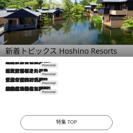
新着トピックス Hoshino Resorts
2026.7.31
【ホテル帰省】という選択肢をOMOが提案。家族とほどよい距離を保つには「昼は実家、夜は気兼ねなくホテルで！」
2026.7.24
【夏限定ディナーコース】旬を迎える稚鮎や花ズッキーニなどをイタリア・トスカーナの郷土料理の手法で満喫！
2026.7.17
「土佐和ハーブかき氷」がOMO7高知に登場！生姜、山椒、大葉など目にも舌にも涼を呼ぶ郷土の味
2026.7.10
NEW OPEN！【界 草津】名湯の地に誕生。趣の異なる2種の温泉と上州ならではの会席・蕎麦割烹など美食を味わう究極の癒やし旅
特集 TOP