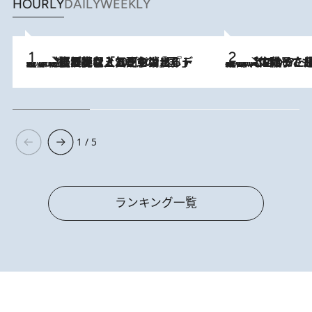
HOURLY
DAILY
WEEKLY
2026.8.5
【なぜ吉沢亮は「気配を消せる」のか？】興行収入208億の『国宝』を経て挑むミュージカル『ディア・エヴァン・ハンセン』。トップ俳優が舞台上でさらけ出した“孤独”とは
2026.8.5
【阿川佐和子さんの年とる力】なぜ70代で始めた趣味は“こんなに楽しい”のか？ ピアノ、俳句…スランプに陥っても続けられる“ある秘訣”とは
1 / 5
ランキング一覧