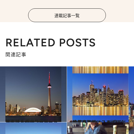
連載記事一覧
RELATED POSTS
関連記事
2015.3.18
トロントの夜景を麗しく演出する 高さ500メートルを超えるタワー
旅＆お出かけ
2013.11.5
世界屈指のコスモポリタン都市 トロントが湖面に映す摩天楼
旅＆お出かけ