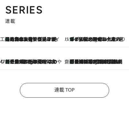
SERIES
連載
工藤まやのおもてなしハワイ
【ハワイ土産】ローカルの絶大な支持で復活！ 絶品の幻クッキー《元ファンの日本人女性が受け継いだ名店》
1 Hour Ago
ハワイ賢者 リサのお気に入りリスト
あの伝説の限定トートも！ リニューアルした「ディーン＆デルーカ ハワイ」で必須のお土産8選
1 Hour Ago
47都道府県の手みやげ ひんやりスイーツで夏を満喫
【三重県】この夏絶対食べたい 冷やしておいしいおやつ3選 お餅×アイスの新感覚スイーツ
1 Hour Ago
齋藤 薫 美容脳ルネサンス
「荷物が増えるほど旅ストレスは増す」美容ジャーナリストがたどり着いた最終結論。“化粧品を劇的に減らす”感動の凝縮美容とは
1 Hour Ago
連載 TOP