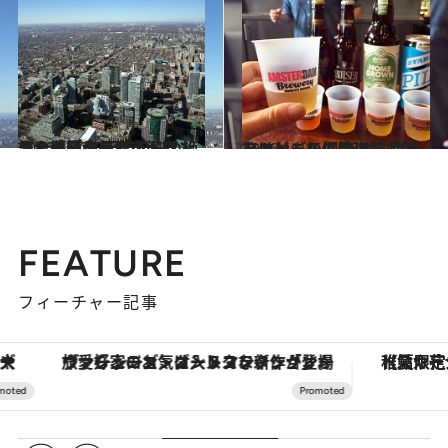
2016.10.29
カナダ最大の都市トロントを散策し 天空からの絶景と感動の美食を満喫！
旅＆お出かけ
2016.11.15
トロントの個性派醸造所をはしごして 新鮮なクラフトビールに酔いしれる
旅＆お出かけ
FEATURE
フィーチャー記事
ヴァシュロン・コンスタンタン「オーヴァーシーズ・オートマティック」。旅愛好家のお気に入りコレクションから、ジェンダーレスな新作が登場
【夏限定ディナーコース】旬を迎