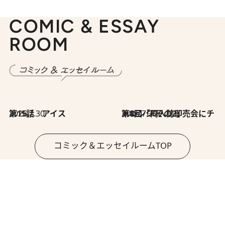
COMIC & ESSAY
ROOM
2026.7.30
第15話 アイス
2026.7.30
第8回「同人誌即売会にチャレンジ その2」
コミック＆エッセイルームTOP