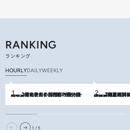
RANKING
ランキング
HOURLY
DAILY
WEEKLY
2026.8.3
《「文士の子ども被害者の会」発足！》阿川佐和子（72）が語る遠藤周作に北杜夫、劇作家・矢代静一の子どもたちの“文豪プライベート事件簿”
2026.8.8
「最後に見られてよかった」上野動物園の東園パンダ舎が解体前に特別公開。8月16日まで延長されたパネル展と共に辿る“半世紀”のパンダ飼育《解体工事の図面あり》
1 / 5