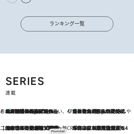
ランキング一覧
SERIES
連載
そおだよおこの関西おいしい、おやつ紀行
［大阪府箕面市］一皿一皿目の前で仕上げられる、料理を巧みに組み込んだアシェットデセールコース「ミチル アシェット デセール（Michiru assiette dessert）」
4 Hours Ago
47都道府県の手みやげ ひんやりスイーツで夏を満喫
【和歌山県】この夏絶対食べたい 冷やしておいしいおやつ3選 みかんがごろっと丸ごと入ったジュレ
4 Hours Ago
【CREA×星野リゾート】唯一無二。癒しと発見が待つ場所へ
2026.8.7
【トンボの足水浴】ヒノキの香りに包まれて涼感マックス！約13℃の湧水かけ流しを避暑地「星野温泉 トンボの湯」で体験
CREA'S CHOICE
2026.8.7
「立川にも歌舞伎があるんだよ」 片岡仁左衛門・市川中車ら豪華座組みで4年目の立川立飛歌舞伎へ