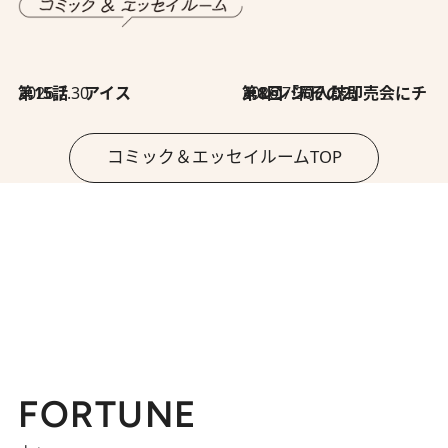
2026.7.30
第15話 アイス
2026.7.30
第8回「同人誌即売会にチャレンジ その2」
コミック＆エッセイルームTOP
FORTUNE