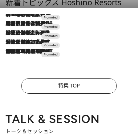
新着トピックス Hoshino Resorts
2026.8.7
【トンボの足水浴】ヒノキの香りに包まれて涼感マックス！約13℃の湧水かけ流しを避暑地「星野温泉 トンボの湯」で体験
2026.7.31
【ホテル帰省】という選択肢をOMOが提案。家族とほどよい距離を保つには「昼は実家、夜は気兼ねなくホテルで！」
2026.7.24
【夏限定ディナーコース】旬を迎える稚鮎や花ズッキーニなどをイタリア・トスカーナの郷土料理の手法で満喫！
2026.7.17
「土佐和ハーブかき氷」がOMO7高知に登場！生姜、山椒、大葉など目にも舌にも涼を呼ぶ郷土の味
2026.7.10
NEW OPEN！【界 草津】名湯の地に誕生。趣の異なる2種の温泉と上州ならではの会席・蕎麦割烹など美食を味わう究極の癒やし旅
特集 TOP
TALK & SESSION
トーク＆セッション