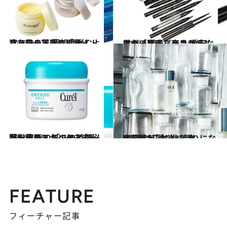
2016.9.27
塗ったまま眠る「ナイトマスク」で 翌朝は弾むような肌の質感に感動！
ビューティ＆ヘルス
2016.12.5
単なるプチプラコスメじゃない素晴らしさ 激安ならぬ「驚安」商品が嬉しすぎる！
ビューティ＆ヘルス
2016.3.15
花粉症歴10年のライターがお薦め！ 「この時期必携！」のスキンケア3選
ビューティ＆ヘルス
2017.3.7
齋藤薫が選ぶ化粧水BEST12「本当に頼りになる1本はこれ！」
ビューティ＆ヘルス
FEATURE
フィーチャー記事