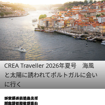
CREA Traveller 2026年夏号 海風
と太陽に誘われてポルトガルに会い
に行く
2026.8.8
リスボンの絶品スイーツ「パステル・デ・ナタ」とは？ポルトガル伝統の奥深い世界へ
2026.7.27
「私の祖国はポルトガル語です」国民的詩人フェルナンド・ペソアと、彼が愛した文学の街を歩く