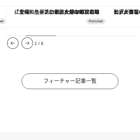
ぶ郷土の味
「大事なのは地域の意識を変えること」。ロレックス賞受賞の自然保護活動家が実現させたナイジェリアの自然環境の復活
3
/
6
フィーチャー記事一覧