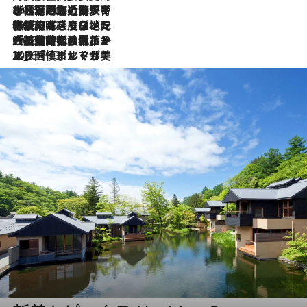
2026.7.26
ポルトガル近海が育む極上の海の幸。キリリと冷えた白ワインと愉しむ、シーフード専門店の贅沢
2026.7.22
伝統の味をモダンに昇華。高感度な地元客が集う、リスボンの最旬ガストロノミー
2026.7.21
大航海時代の栄華から、震災、独裁、そして革命へ。ポルトガル・首都リスボンの石畳に刻まれた「歴史の光と影」
2026.7.13
エッセイ・ヤマザキマリ「慎ましくも美しき国 ポルトガル」