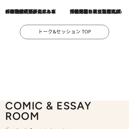
2026.8.3
「今後値上げがあるとすれば…」「リスクがあるのは今年の冬」エネルギー専門家が語る、ホルムズ海峡封鎖が家庭にもたらす“ある心配”
2026.8.3
「住宅建てられない…」「サーチャージ料の高値が続いている」ホルムズ海峡封鎖による影響はいつまで続く？《エネルギー専門家に聞く“どうなる日本の暮らし”》
トーク&セッション TOP
COMIC & ESSAY
ROOM