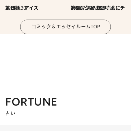
2026.7.30
第15話 アイス
2026.7.30
第8回「同人誌即売会にチャレンジ その2」
コミック＆エッセイルームTOP
FORTUNE
占い