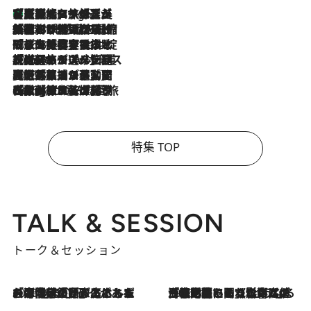
【厳選旅コスメ】「多機能アイテムがメイン！」旅好き美容エディターが選んだ夏旅ベストコスメを発表【Mサイズジップ】
4 Hours Ago
2026.8.6
「荷物が増えるほど旅ストレスは増す」美容ジャーナリストがたどり着いた最終結論。“化粧品を劇的に減らす”感動の凝縮美容とは
2026.8.6
「旅先には金髪ウィッグを持参」日本と同じメイクでは損してる!? 美容ジャーナリストが提案する“掟破りの旅美容”とは
2026.8.6
【厳選旅コスメ】「身軽さ＆UV対策重視！」ヘアアーティストshucoが選んだ夏旅ベストコスメを発表【Mサイズジップ】
2026.8.5
【厳選旅コスメ】国内をあちこち移動する河井菜摘が選んだ夏旅ベストコスメ発表！「リラックスアイテムはマスト」【Mサイズジップ】
2026.8.4
【厳選旅コスメ】「紫外線＆乾燥対策しながらメイク感も！」ヘア＆メイクGeorgeが選んだ夏旅ベストコスメを発表！【Mサイズジップ】
特集 TOP
TALK & SESSION
トーク＆セッション
2026.8.3
「今後値上げがあるとすれば…」「リスクがあるのは今年の冬」エネルギー専門家が語る、ホルムズ海峡封鎖が家庭にもたらす“ある心配”
2026.8.3
「住宅建てられない…」「サーチャージ料の高値が続いている」ホルムズ海峡封鎖による影響はいつまで続く？《エネルギー専門家に聞く“どうなる日本の暮らし”》