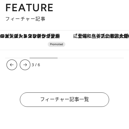
FEATURE
フィーチャー記事
「土佐和ハーブかき氷」がOMO7高知に登場！生姜、山椒、大葉など目にも舌にも涼を呼ぶ郷土の味
【夏限定ディナーコース】旬を迎
3
/
6
フィーチャー記事一覧