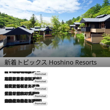
新着トピックス Hoshino Resorts
【トンボの足水浴】ヒノキの香りに包まれて涼感マックス！約13℃の湧水かけ流しを避暑地「星野温泉 トンボの湯」で体験
2 Hours Ago
2026.7.31
【ホテル帰省】という選択肢をOMOが提案。家族とほどよい距離を保つには「昼は実家、夜は気兼ねなくホテルで！」
2026.7.24
【夏限定ディナーコース】旬を迎える稚鮎や花ズッキーニなどをイタリア・トスカーナの郷土料理の手法で満喫！
2026.7.17
「土佐和ハーブかき氷」がOMO7高知に登場！生姜、山椒、大葉など目にも舌にも涼を呼ぶ郷土の味
2026.7.10
NEW OPEN！【界 草津】名湯の地に誕生。趣の異なる2種の温泉と上州ならではの会席・蕎麦割烹など美食を味わう究極の癒やし旅