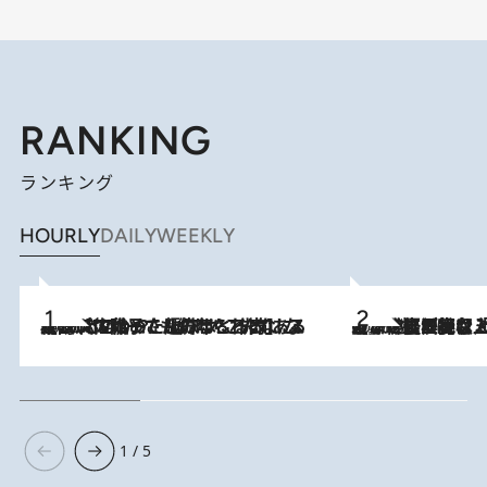
RANKING
ランキング
HOURLY
DAILY
WEEKLY
2026.8.5
【阿川佐和子さんの年とる力】なぜ70代で始めた趣味は“こんなに楽しい”のか？ ピアノ、俳句…スランプに陥っても続けられる“ある秘訣”とは
2026.8.5
【なぜ吉沢亮は「気配を消せる」のか？】興行収入208億の『国宝』を経て挑むミュージカル『ディア・エヴァン・ハンセン』。トップ俳優が舞台上でさらけ出した“孤独”とは
1 / 5