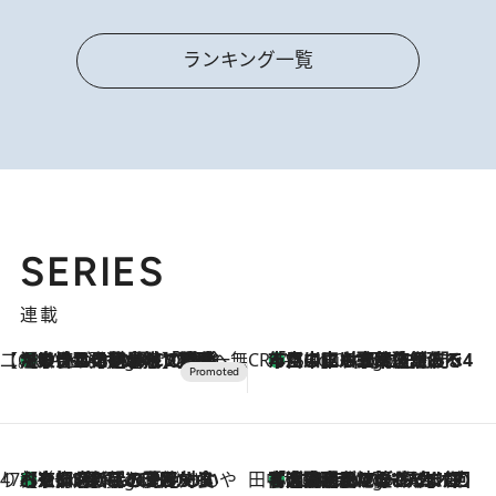
ランキング一覧
SERIES
連載
【CREA×星野リゾート】唯一無二。癒しと発見が待つ場所へ
【トンボの足水浴】ヒノキの香りに包まれて涼感マックス！約13℃の湧水かけ流しを避暑地「星野温泉 トンボの湯」で体験
2 Hours Ago
CREA'S CHOICE
「立川にも歌舞伎があるんだよ」 片岡仁左衛門・市川中車ら豪華座組みで4年目の立川立飛歌舞伎へ
4 Hours Ago
47都道府県の手みやげ ひんやりスイーツで夏を満喫
【京都府】この夏絶対食べたい 冷やしておいしいおやつ3選 ひと口目から心を掴む新緑のテリーヌ
4 Hours Ago
田中稲の勝手に再ブーム
「湘南乃風に憧れて」観客大盛上がりの“タオル回し”に、ラッパー顔負けの高速歌唱まで…さだまさし（74）のアグレッシブすぎる現在地
9 Hours Ago