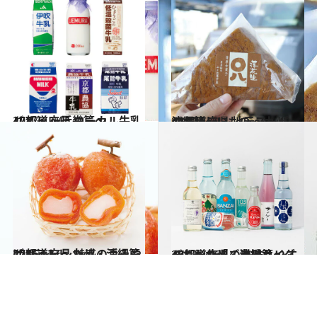
2017.7.24
47都道府県 ローカル牛乳リスト ～近畿篇～
グルメ
2017.2.2
47都道府県 地元スーパーのおいしいもの ～九州・沖縄篇～
グルメ
2016.12.6
47都道府県 魅惑の手みやげリスト ～九州・沖縄篇2016～
グルメ
2017.7.23
47都道府県の美味しいすぐれもの「ご当地サイダー」～九州・沖縄篇～
グルメ