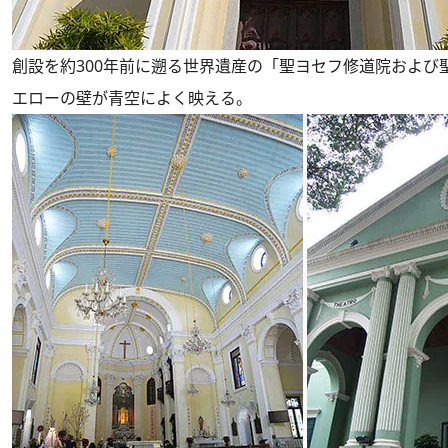
創設を約300年前に遡る世界遺産の「聖ヨセフ修道院および
エローの壁が青空によく映える。