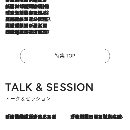
2026.8.6
「荷物が増えるほど旅ストレスは増す」美容ジャーナリストがたどり着いた最終結論。“化粧品を劇的に減らす”感動の凝縮美容とは
2026.8.6
「旅先には金髪ウィッグを持参」日本と同じメイクでは損してる!? 美容ジャーナリストが提案する“掟破りの旅美容”とは
2026.8.6
【厳選旅コスメ】「身軽さ＆UV対策重視！」ヘアアーティストshucoが選んだ夏旅ベストコスメを発表【Mサイズジップ】
2026.8.5
【厳選旅コスメ】国内をあちこち移動する河井菜摘が選んだ夏旅ベストコスメ発表！「リラックスアイテムはマスト」【Mサイズジップ】
2026.8.4
【厳選旅コスメ】「紫外線＆乾燥対策しながらメイク感も！」ヘア＆メイクGeorgeが選んだ夏旅ベストコスメを発表！【Mサイズジップ】
特集 TOP
TALK & SESSION
トーク＆セッション
2026.8.3
「今後値上げがあるとすれば…」「リスクがあるのは今年の冬」エネルギー専門家が語る、ホルムズ海峡封鎖が家庭にもたらす“ある心配”
2026.8.3
「住宅建てられない…」「サーチャージ料の高値が続いている」ホルムズ海峡封鎖による影響はいつまで続く？《エネルギー専門家に聞く“どうなる日本の暮らし”》