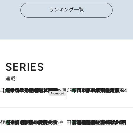
ランキング一覧
SERIES
連載
【CREA×星野リゾート】唯一無二。癒しと発見が待つ場所へ
【トンボの足水浴】ヒノキの香りに包まれて涼感マックス！約13℃の湧水かけ流しを避暑地「星野温泉 トンボの湯」で体験
8 Hours Ago
CREA'S CHOICE
「立川にも歌舞伎があるんだよ」 片岡仁左衛門・市川中車ら豪華座組みで4年目の立川立飛歌舞伎へ
10 Hours Ago
47都道府県の手みやげ ひんやりスイーツで夏を満喫
【京都府】この夏絶対食べたい 冷やしておいしいおやつ3選 ひと口目から心を掴む新緑のテリーヌ
10 Hours Ago
田中稲の勝手に再ブーム
「湘南乃風に憧れて」観客大盛上がりの“タオル回し”に、ラッパー顔負けの高速歌唱まで…さだまさし（74）のアグレッシブすぎる現在地
2026.8.7