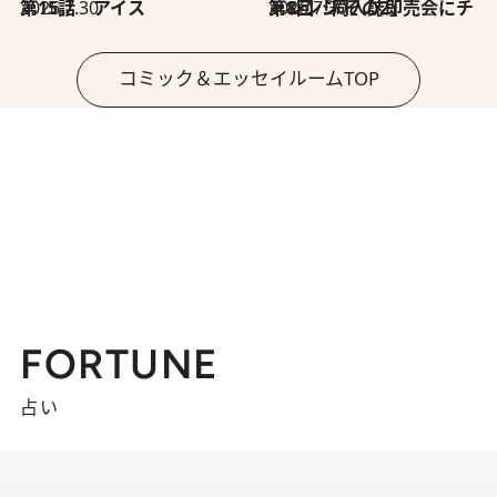
2026.7.30
第15話 アイス
2026.7.30
第8回「同人誌即売会にチャレンジ その2」
コミック＆エッセイルームTOP
FORTUNE
占い