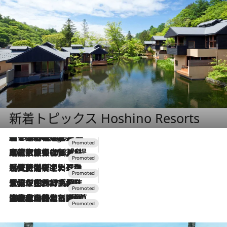
新着トピックス Hoshino Resorts
【トンボの足水浴】ヒノキの香りに包まれて涼感マックス！約13℃の湧水かけ流しを避暑地「星野温泉 トンボの湯」で体験
8 Hours Ago
2026.7.31
【ホテル帰省】という選択肢をOMOが提案。家族とほどよい距離を保つには「昼は実家、夜は気兼ねなくホテルで！」
2026.7.24
【夏限定ディナーコース】旬を迎える稚鮎や花ズッキーニなどをイタリア・トスカーナの郷土料理の手法で満喫！
2026.7.17
「土佐和ハーブかき氷」がOMO7高知に登場！生姜、山椒、大葉など目にも舌にも涼を呼ぶ郷土の味
2026.7.10
NEW OPEN！【界 草津】名湯の地に誕生。趣の異なる2種の温泉と上州ならではの会席・蕎麦割烹など美食を味わう究極の癒やし旅