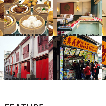
2016.11.22
飲茶、スイーツ、風水スポット…… しっとり中国情緒を味わうマカオ散歩
旅＆お出かけ
2016.10.5
「マカオ＝カジノ」という印象を覆す 大人のためのリュクスなリゾートへ
旅＆お出かけ
2016.9.26
古き良きマカオが残るオールドタウン 十月初五日街と福隆新街を満喫する
旅＆お出かけ
2016.10.8
ドリアンアイス、エッグタルト…… マカオで美味とノスタルジーを堪能！
旅＆お出かけ