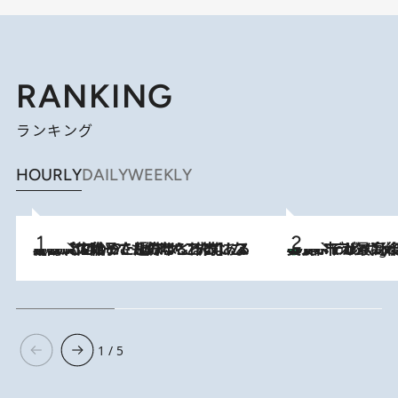
RANKING
ランキング
HOURLY
DAILY
WEEKLY
2026.8.5
【阿川佐和子さんの年とる力】なぜ70代で始めた趣味は“こんなに楽しい”のか？ ピアノ、俳句…スランプに陥っても続けられる“ある秘訣”とは
美食、デザイン、ホスピタリティのすべてが最高峰！ ノルウェー第4の都市スタヴァンゲルのW
10 Hours Ago
1 / 5