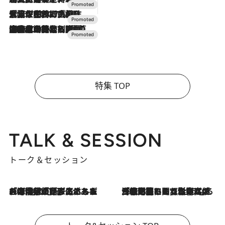
2026.7.17
「土佐和ハーブかき氷」がOMO7高知に登場！生姜、山椒、大葉など目にも舌にも涼を呼ぶ郷土の味
2026.7.10
NEW OPEN！【界 草津】名湯の地に誕生。趣の異なる2種の温泉と上州ならではの会席・蕎麦割烹など美食を味わう究極の癒やし旅
特集 TOP
TALK & SESSION
トーク＆セッション
2026.8.3
「今後値上げがあるとすれば…」「リスクがあるのは今年の冬」エネルギー専門家が語る、ホルムズ海峡封鎖が家庭にもたらす“ある心配”
2026.8.3
「住宅建てられない…」「サーチャージ料の高値が続いている」ホルムズ海峡封鎖による影響はいつまで続く？《エネルギー専門家に聞く“どうなる日本の暮らし”》