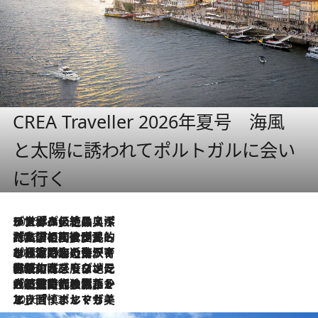
CREA Traveller 2026年夏号 海風
と太陽に誘われてポルトガルに会い
に行く
2026.8.8
リスボンの絶品スイーツ「パステル・デ・ナタ」とは？ポルトガル伝統の奥深い世界へ
2026.7.27
「私の祖国はポルトガル語です」国民的詩人フェルナンド・ペソアと、彼が愛した文学の街を歩く
2026.7.26
ポルトガル近海が育む極上の海の幸。キリリと冷えた白ワインと愉しむ、シーフード専門店の贅沢
2026.7.22
伝統の味をモダンに昇華。高感度な地元客が集う、リスボンの最旬ガストロノミー
2026.7.21
大航海時代の栄華から、震災、独裁、そして革命へ。ポルトガル・首都リスボンの石畳に刻まれた「歴史の光と影」
2026.7.13
エッセイ・ヤマザキマリ「慎ましくも美しき国 ポルトガル」