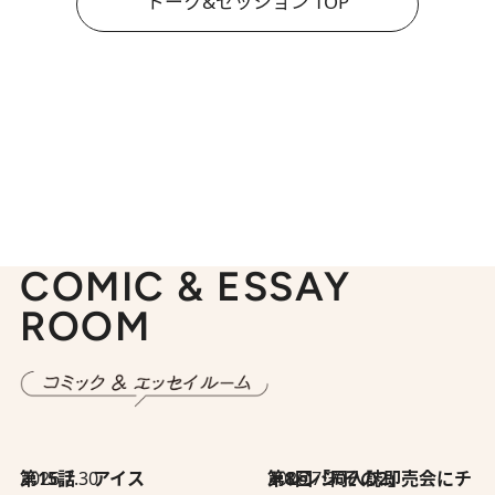
トーク&セッション TOP
COMIC & ESSAY
ROOM
2026.7.30
第15話 アイス
2026.7.30
第8回「同人誌即売会にチャレンジ その2」