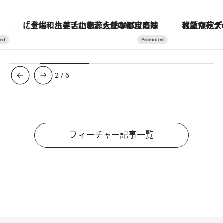
【夏限定ディナーコース】旬を迎える稚鮎や花ズッキーニなどをイタリア・トスカーナの郷土料理の手法で満喫！
ヴァシュロン・コンスタンタン
3
/
6
フィーチャー記事一覧