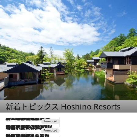
新着トピックス Hoshino Resorts
2026.8.7
【トンボの足水浴】ヒノキの香りに包まれて涼感マックス！約13℃の湧水かけ流しを避暑地「星野温泉 トンボの湯」で体験
2026.7.31
【ホテル帰省】という選択肢をOMOが提案。家族とほどよい距離を保つには「昼は実家、夜は気兼ねなくホテルで！」
2026.7.24
【夏限定ディナーコース】旬を迎える稚鮎や花ズッキーニなどをイタリア・トスカーナの郷土料理の手法で満喫！