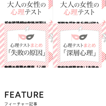
2016.2.14
ドライブデートで渋滞したら？ 心理テストで知る「人間関係の危機」
占い
2015.12.5
あなたはニワトリ。卵はどこで生む？ 心理テストで知る「人当たり」
占い
2015.12.30
恋愛・結婚・仕事……あなたの失敗の原因【心理テストまとめ7】
占い
2015.8.21
あなたが知らない本当の自分を発見する【心理テストまとめ10】
占い
FEATURE
フィーチャー記事