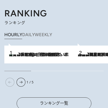
RANKING
ランキング
HOURLY
DAILY
WEEKLY
【大分・別府】「今一番おいしい食材を調理する」1日2組限定・ミシュラン2ツ星の日本料理店で、素材と四季を愉しむ極上の時間
2 Hours Ago
2026.8.8
「最後に見られてよかった」上野動物園の東園パンダ舎が解体前に特別公開。8月16日まで延長されたパネル展と共に辿る“半世紀”のパンダ飼育《解体工事の図面あり》
1 / 5
ランキング一覧