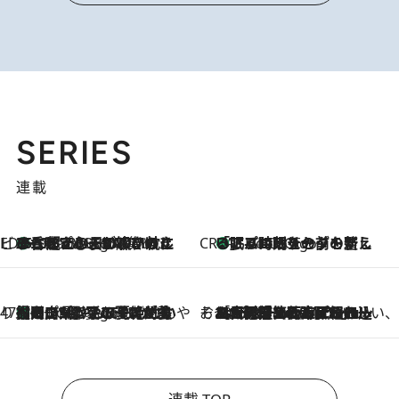
SERIES
連載
ビューティいいもの集め EDITORS' BEST
35℃超えの日の夜、枕にひと吹き！ BAUMのルームスプレーが、ひのきの香りで心まで解きほぐす
3 Hours Ago
CREA'S CHOICE
「眠る時刻をセットする」——眠りの前を整える、バルミューダの新しいアプローチ
3 Hours Ago
47都道府県の手みやげ ひんやりスイーツで夏を満喫
【岡山県】この夏絶対食べたい 冷やしておいしいおやつ3選 フルーツが主役のプリンやアイスが勢揃い
3 Hours Ago
そおだよおこの関西おいしい、おやつ紀行
2026.8.9
［大阪府箕面市］一皿一皿目の前で仕上げられる、料理を巧みに組み込んだアシェットデセールコース「ミチル アシェット デセール（Michiru assiette dessert）」