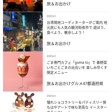
旅＆お出かけ
2023.4.1
台湾現地コーディネーターがご案内 地
元民にも人気の饒河街夜市で 遊ぼう、
食べよう、散歩しよう！
旅＆お出かけ
2023.4.1
ごま専門カフェ「goma to」で 春野菜
いちごとごまの出合いを 楽しみ尽くす
限定メニュー
旅＆お出かけ
グルメ
47都道府県
2023.4.1
憧れショコラトリー＆パティスリー発
もはやアートで味も至高な イースター