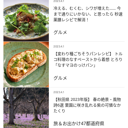
2023.4.1
冷える、むくむ、シワが増えた…… 今
まで通りにいかない、と思ったら 秒速
薬膳レシピで解消！
グルメ
2023.4.1
【変わり種ごちそうパンレシピ】 トル
コ料理のなすペーストから着想 とろり
「なすマヨのっけパン」
グルメ
2023.4.1
【秋田県 2023年版】 春の絶景・風物
詩6選 栗園に咲き乱れる紫の可憐なか
たくり
旅＆お出かけ
47都道府県