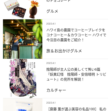
のチョコレート
グルメ
2023.4.1
ハワイ島の農園でコーヒーブレイクを
コナコーヒー＆カウコーヒー ハワイで
今注目の農園をご紹介！
旅＆お出かけ
グルメ
2023.4.1
陰陽師が主人公の美しくて怖い6篇
『妖異幻怪 陰陽師・安倍晴明 トリビ
ュート』の見所を解説！
カルチャー
2023.4.1
［齋藤 薫が選ぶ美容の名品100］ 私の