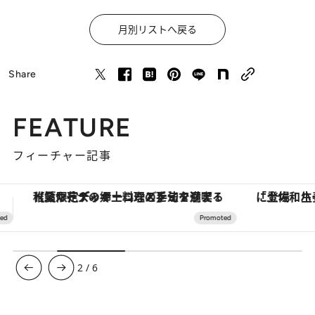
月別リストへ戻る
Share
FEATURE
フィーチャー記事
「土佐和ハーブかき氷」がOMO7高知に登場！生姜、山椒、大葉など目にも舌にも涼を呼ぶ郷土の味
3
/
6