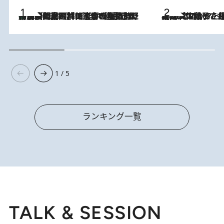
「最後に見られてよかった」上野動物園の東園パンダ舎が解体前に特別公開。8月16日まで延長されたパネル展と共に辿る“半世紀”のパンダ飼育《解体工事の図面あり》
2026.8.8
2026.8.5
【阿川佐和子さんの年とる力】なぜ70代で始めた趣味は“こんなに楽しい”のか？ ピアノ、俳句…スランプに陥っても続けられる“ある秘訣”とは
1 / 5
ランキング一覧
TALK & SESSION