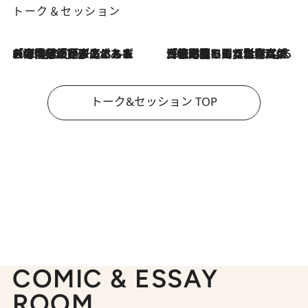
トーク＆セッション
2026.8.3
「今後値上げがあるとすれば…」「リスクがあるのは今年の冬」エネルギー専門家が語る、ホルムズ海峡封鎖が家庭にもたらす“ある心配”
2026.8.3
「住宅建てられない…」「サーチャージ料の高値が続いている」ホルムズ海峡封鎖による影響はいつまで続く？《エネルギー専門家に聞く“どうなる日本の暮らし”》
トーク&セッション TOP
COMIC & ESSAY
ROOM