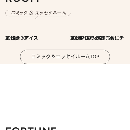
2026.7.30
第15話 アイス
2026.7.30
第8回「同人誌即売会にチャレンジ その2」
コミック＆エッセイルームTOP