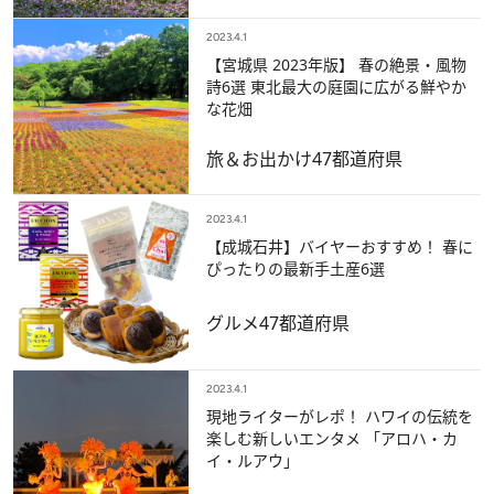
2023.4.1
【宮城県 2023年版】 春の絶景・風物
詩6選 東北最大の庭園に広がる鮮やか
な花畑
旅＆お出かけ
47都道府県
2023.4.1
【成城石井】バイヤーおすすめ！ 春に
ぴったりの最新手土産6選
グルメ
47都道府県
2023.4.1
現地ライターがレポ！ ハワイの伝統を
楽しむ新しいエンタメ 「アロハ・カ
イ・ルアウ」