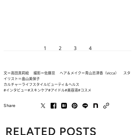
1
2
3
4
文＝高田真莉絵 撮影＝佐藤亘 ヘア＆メイク＝青山志津香（vicca） スタ
イリスト＝畠山美保子
カルチャー
ライフスタイル
ビューティ＆ヘルス
#インタビュー
#スキンケア
#アイドル
#美容液
#コスメ
Share
RELATED POSTS