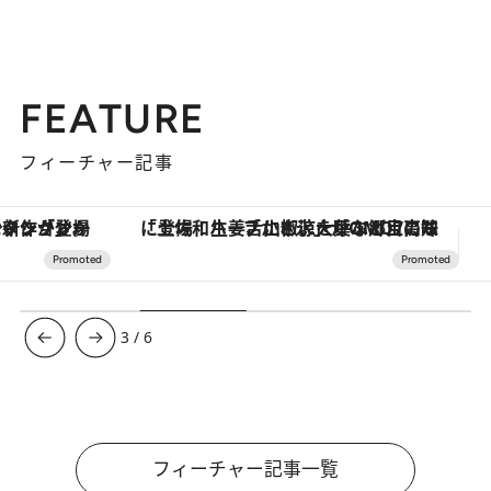
FEATURE
フィーチャー記事
「土佐和ハーブかき氷」がOMO7高知に登場！生姜、山椒、大葉など目にも舌にも涼を呼ぶ郷土の味
【銀座で出合う最旬美容】美髪ケアや上質な眠
3
/
6
フィーチャー記事一覧