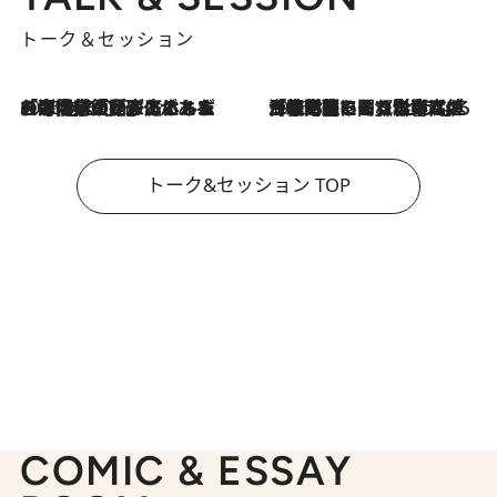
トーク＆セッション
2026.8.3
「今後値上げがあるとすれば…」「リスクがあるのは今年の冬」エネルギー専門家が語る、ホルムズ海峡封鎖が家庭にもたらす“ある心配”
2026.8.3
「住宅建てられない…」「サーチャージ料の高値が続いている」ホルムズ海峡封鎖による影響はいつまで続く？《エネルギー専門家に聞く“どうなる日本の暮らし”》
トーク&セッション TOP
COMIC & ESSAY