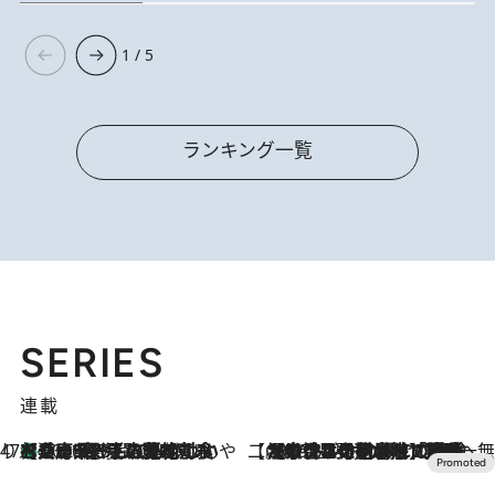
1 / 5
ランキング一覧
SERIES
連載
47都道府県の手みやげ ひんやりスイーツで夏を満喫
【兵庫県】この夏絶対食べたい 冷やしておいしいおやつ3選 淡路島の恵みをジェラートに集約
2026.8.8
【CREA×星野リゾート】唯一無二。癒しと発見が待つ場所へ
2026.8.7
【トンボの足水浴】ヒノキの香りに包まれて涼感マックス！約13℃の湧水かけ流しを避暑地「星野温泉 トンボの湯」で体験