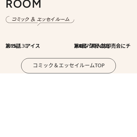
ROOM
2026.7.30
第15話 アイス
2026.7.30
第8回「同人誌即売会にチャレンジ その2」
コミック＆エッセイルームTOP