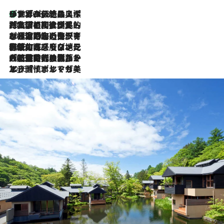
リスボンの絶品スイーツ「パステル・デ・ナタ」とは？ポルトガル伝統の奥深い世界へ
2026.8.8
2026.7.27
「私の祖国はポルトガル語です」国民的詩人フェルナンド・ペソアと、彼が愛した文学の街を歩く
2026.7.26
ポルトガル近海が育む極上の海の幸。キリリと冷えた白ワインと愉しむ、シーフード専門店の贅沢
2026.7.22
伝統の味をモダンに昇華。高感度な地元客が集う、リスボンの最旬ガストロノミー
2026.7.21
大航海時代の栄華から、震災、独裁、そして革命へ。ポルトガル・首都リスボンの石畳に刻まれた「歴史の光と影」
2026.7.13
エッセイ・ヤマザキマリ「慎ましくも美しき国 ポルトガル」