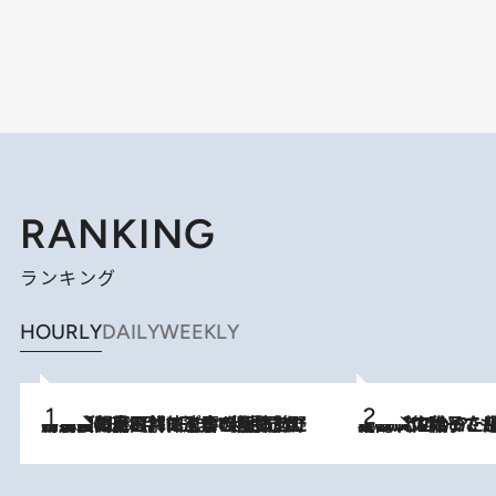
RANKING
ランキング
HOURLY
DAILY
WEEKLY
「最後に見られてよかった」上野動物園の東園パンダ舎が解体前に特別公開。8月16日まで延長されたパネル展と共に辿る“半世紀”のパンダ飼育《解体工事の図面あり》
2026.8.8
2026.8.5
【阿川佐和子さんの年とる力】なぜ70代で始めた趣味は“こんなに楽しい”のか？ ピアノ、俳句…スランプに陥っても続けられる“ある秘訣”とは