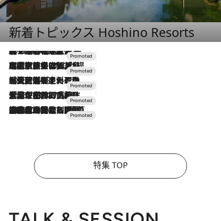
新着トピックス Hoshino Resorts
2026.8.7
【トンボの足水浴】ヒノキの香りに包まれて涼感マックス！約13℃の湧水かけ流しを避暑地「星野温泉 トンボの湯」で体験
2026.7.31
【ホテル帰省】という選択肢をOMOが提案。家族とほどよい距離を保つには「昼は実家、夜は気兼ねなくホテルで！」
2026.7.24
【夏限定ディナーコース】旬を迎える稚鮎や花ズッキーニなどをイタリア・トスカーナの郷土料理の手法で満喫！
2026.7.17
「土佐和ハーブかき氷」がOMO7高知に登場！生姜、山椒、大葉など目にも舌にも涼を呼ぶ郷土の味
2026.7.10
NEW OPEN！【界 草津】名湯の地に誕生。趣の異なる2種の温泉と上州ならではの会席・蕎麦割烹など美食を味わう究極の癒やし旅
特集 TOP
TALK & SESSION