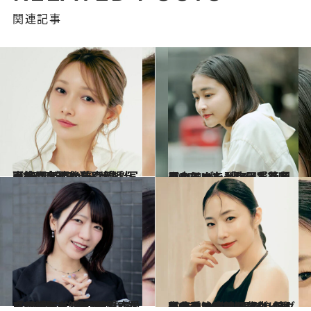
関連記事
2026.5.20
【続きを読む】≪デビュー25周年≫後藤真希（40）が明かす“人生計画“〈アラフォー“大胆“写真集は大ヒット〉
ライフスタイル
2026.4.4
アンジュルム時代「二度目のうつを発症し、絶望の中にいた」和田彩花（31）が、「アイドルをやっていてよかった」と思えるまで
カルチャー
2026.3.7
【サブスク解禁！】『LOVEマシーン』『恋愛レボリューション21』もいいけれど…無類のハロプロヲタク“でか美ちゃん”が選ぶ、今こそ聞くべき15曲
カルチャー
2026.5.15
自分の二の腕、背中に衝撃を受け…40代でダイエットを決意したMEGUMI（44）が、美しく痩せるために“取り組んだこと”《逆効果だったダイエット法は？》
ビューティ＆ヘルス