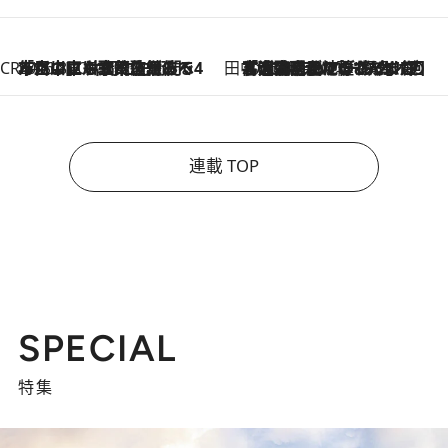
CREA'S CHOICE
2026.8.7
「立川にも歌舞伎があるんだよ」 片岡仁左衛門・市川中車ら豪華座組みで4年目の立川立飛歌舞伎へ
田中稲の勝手に再ブーム
2026.8.7
「湘南乃風に憧れて」観客大盛上がりの“タオル回し”に、ラッパー顔負けの高速歌唱まで…さだまさし（74）のアグレッシブすぎる現在地
連載 TOP
SPECIAL
特集