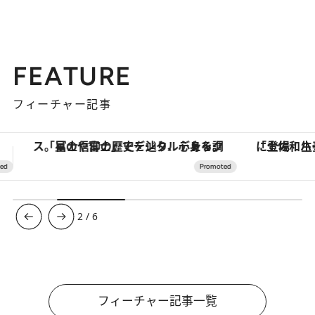
FEATURE
フィーチャー記事
「土佐和ハーブかき氷」がOMO7高知に登場！生姜、山椒、大葉など目にも舌にも涼を呼ぶ郷土の味
【銀座で出合う最旬美容】美髪ケアや上質な眠
3
/
6
フィーチャー記事一覧