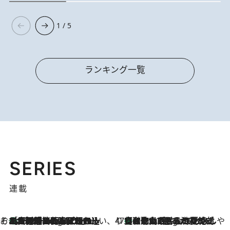
1 / 5
ランキング一覧
SERIES
連載
そおだよおこの関西おいしい、おやつ紀行
［大阪府箕面市］一皿一皿目の前で仕上げられる、料理を巧みに組み込んだアシェットデセールコース「ミチル アシェット デセール（Michiru assiette dessert）」
4 Hours Ago
47都道府県の手みやげ ひんやりスイーツで夏を満喫
【和歌山県】この夏絶対食べたい 冷やしておいしいおやつ3選 みかんがごろっと丸ごと入ったジュレ
4 Hours Ago