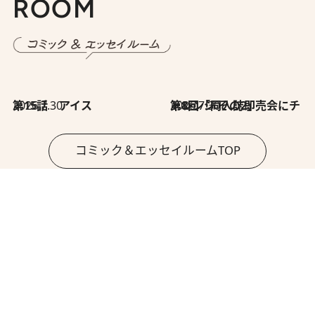
ROOM
2026.7.30
第15話 アイス
2026.7.30
第8回「同人誌即売会にチャレンジ その2」
コミック＆エッセイルームTOP