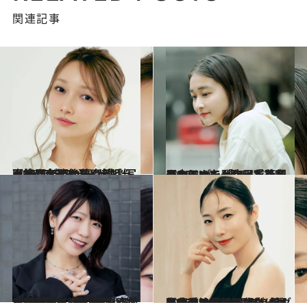
関連記事
2026.5.20
【続きを読む】≪デビュー25周年≫後藤真希（40）が明かす“人生計画“〈アラフォー“大胆“写真集は大ヒット〉
ライフスタイル
2026.4.4
アンジュルム時代「二度目のうつを発症し、絶望の中にいた」和田彩花（31）が、「アイドルをやっていてよかった」と思えるまで
カルチャー
2026.3.7
【サブスク解禁！】『LOVEマシーン』『恋愛レボリューション21』もいいけれど…無類のハロプロヲタク“でか美ちゃん”が選ぶ、今こそ聞くべき15曲
カルチャー
2026.5.15
自分の二の腕、背中に衝撃を受け…40代でダイエットを決意したMEGUMI（44）が、美しく痩せるために“取り組んだこと”《逆効果だったダイエット法は？》
ビューティ＆ヘルス