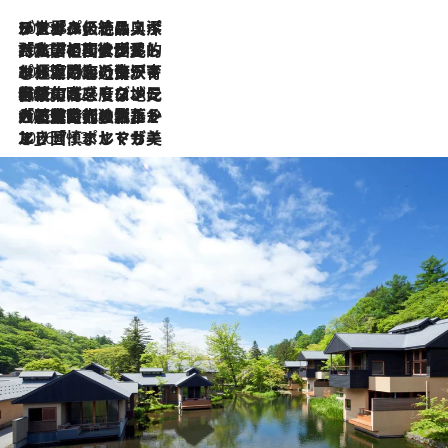
2026.8.8
リスボンの絶品スイーツ「パステル・デ・ナタ」とは？ポルトガル伝統の奥深い世界へ
2026.7.27
「私の祖国はポルトガル語です」国民的詩人フェルナンド・ペソアと、彼が愛した文学の街を歩く
2026.7.26
ポルトガル近海が育む極上の海の幸。キリリと冷えた白ワインと愉しむ、シーフード専門店の贅沢
2026.7.22
伝統の味をモダンに昇華。高感度な地元客が集う、リスボンの最旬ガストロノミー
2026.7.21
大航海時代の栄華から、震災、独裁、そして革命へ。ポルトガル・首都リスボンの石畳に刻まれた「歴史の光と影」
2026.7.13
エッセイ・ヤマザキマリ「慎ましくも美しき国 ポルトガル」