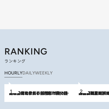
RANKING
ランキング
HOURLY
DAILY
WEEKLY
2026.8.3
《「文士の子ども被害者の会」発足！》阿川佐和子（72）が語る遠藤周作に北杜夫、劇作家・矢代静一の子どもたちの“文豪プライベート事件簿”
2026.8.8
「最後に見られてよかった」上野動物園の東園パンダ舎が解体前に特別公開。8月16日まで延長されたパネル展と共に辿る“半世紀”のパンダ飼育《解体工事の図面あり》