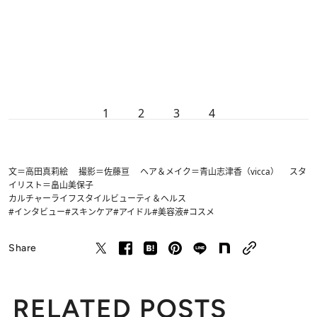
1
2
3
4
文＝高田真莉絵 撮影＝佐藤亘 ヘア＆メイク＝青山志津香（vicca） スタ
イリスト＝畠山美保子
カルチャー
ライフスタイル
ビューティ＆ヘルス
#インタビュー
#スキンケア
#アイドル
#美容液
#コスメ
Share
RELATED POSTS