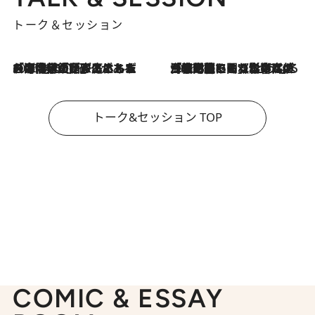
トーク＆セッション
2026.8.3
「今後値上げがあるとすれば…」「リスクがあるのは今年の冬」エネルギー専門家が語る、ホルムズ海峡封鎖が家庭にもたらす“ある心配”
2026.8.3
「住宅建てられない…」「サーチャージ料の高値が続いている」ホルムズ海峡封鎖による影響はいつまで続く？《エネルギー専門家に聞く“どうなる日本の暮らし”》
トーク&セッション TOP
COMIC & ESSAY