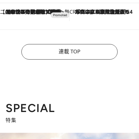
【CREA×星野リゾート】唯一無二。癒しと発見が待つ場所へ
2026.8.7
【トンボの足水浴】ヒノキの香りに包まれて涼感マックス！約13℃の湧水かけ流しを避暑地「星野温泉 トンボの湯」で体験
CREA'S CHOICE
2026.8.7
「立川にも歌舞伎があるんだよ」 片岡仁左衛門・市川中車ら豪華座組みで4年目の立川立飛歌舞伎へ
連載 TOP
SPECIAL
特集