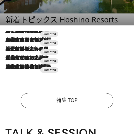
新着トピックス Hoshino Resorts
2026.8.7
【トンボの足水浴】ヒノキの香りに包まれて涼感マックス！約13℃の湧水かけ流しを避暑地「星野温泉 トンボの湯」で体験
2026.7.31
【ホテル帰省】という選択肢をOMOが提案。家族とほどよい距離を保つには「昼は実家、夜は気兼ねなくホテルで！」
2026.7.24
【夏限定ディナーコース】旬を迎える稚鮎や花ズッキーニなどをイタリア・トスカーナの郷土料理の手法で満喫！
2026.7.17
「土佐和ハーブかき氷」がOMO7高知に登場！生姜、山椒、大葉など目にも舌にも涼を呼ぶ郷土の味
2026.7.10
NEW OPEN！【界 草津】名湯の地に誕生。趣の異なる2種の温泉と上州ならではの会席・蕎麦割烹など美食を味わう究極の癒やし旅
特集 TOP
TALK & SESSION