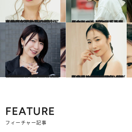
2026.5.20
【続きを読む】≪デビュー25周年≫後藤真希（40）が明かす“人生計画“〈アラフォー“大胆“写真集は大ヒット〉
ライフスタイル
2026.4.4
アンジュルム時代「二度目のうつを発症し、絶望の中にいた」和田彩花（31）が、「アイドルをやっていてよかった」と思えるまで
カルチャー
2026.3.7
【サブスク解禁！】『LOVEマシーン』『恋愛レボリューション21』もいいけれど…無類のハロプロヲタク“でか美ちゃん”が選ぶ、今こそ聞くべき15曲
カルチャー
2026.5.15
自分の二の腕、背中に衝撃を受け…40代でダイエットを決意したMEGUMI（44）が、美しく痩せるために“取り組んだこと”《逆効果だったダイエット法は？》
ビューティ＆ヘルス
FEATURE
フィーチャー記事