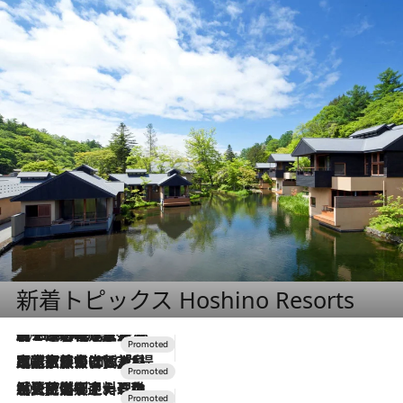
新着トピックス Hoshino Resorts
2026.8.7
【トンボの足水浴】ヒノキの香りに包まれて涼感マックス！約13℃の湧水かけ流しを避暑地「星野温泉 トンボの湯」で体験
2026.7.31
【ホテル帰省】という選択肢をOMOが提案。家族とほどよい距離を保つには「昼は実家、夜は気兼ねなくホテルで！」
2026.7.24
【夏限定ディナーコース】旬を迎える稚鮎や花ズッキーニなどをイタリア・トスカーナの郷土料理の手法で満喫！