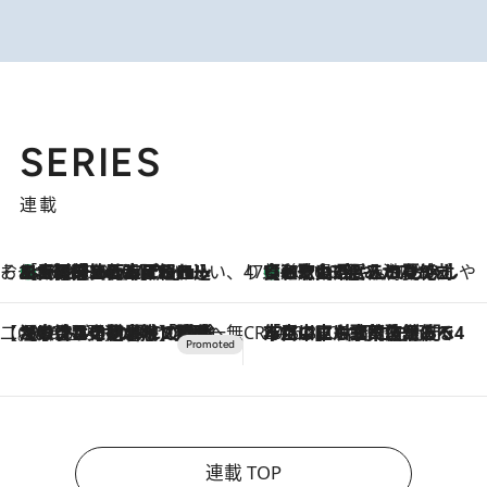
SERIES
連載
そおだよおこの関西おいしい、おやつ紀行
［大阪府箕面市］一皿一皿目の前で仕上げられる、料理を巧みに組み込んだアシェットデセールコース「ミチル アシェット デセール（Michiru assiette dessert）」
2026.8.9
47都道府県の手みやげ ひんやりスイーツで夏を満喫
【和歌山県】この夏絶対食べたい 冷やしておいしいおやつ3選 みかんがごろっと丸ごと入ったジュレ
2026.8.9
【CREA×星野リゾート】唯一無二。癒しと発見が待つ場所へ
2026.8.7
【トンボの足水浴】ヒノキの香りに包まれて涼感マックス！約13℃の湧水かけ流しを避暑地「星野温泉 トンボの湯」で体験
CREA'S CHOICE
2026.8.7
「立川にも歌舞伎があるんだよ」 片岡仁左衛門・市川中車ら豪華座組みで4年目の立川立飛歌舞伎へ
連載 TOP