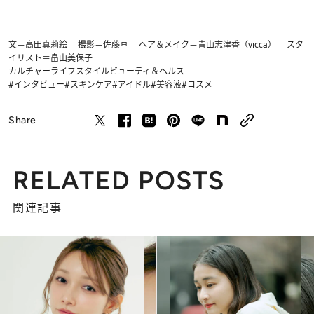
文＝高田真莉絵 撮影＝佐藤亘 ヘア＆メイク＝青山志津香（vicca） スタ
イリスト＝畠山美保子
カルチャー
ライフスタイル
ビューティ＆ヘルス
#インタビュー
#スキンケア
#アイドル
#美容液
#コスメ
Share
RELATED POSTS
関連記事