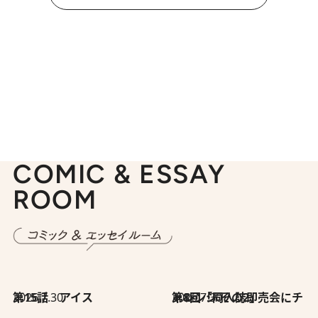
COMIC & ESSAY
ROOM
2026.7.30
第15話 アイス
2026.7.30
第8回「同人誌即売会にチャレンジ その2」