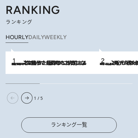
RANKING
ランキング
HOURLY
DAILY
WEEKLY
2026.8.5
【阿川佐和子さんの年とる力】なぜ70代で始めた趣味は“こんなに楽しい”のか？ ピアノ、俳句…スランプに陥っても続けられる“ある秘訣”とは
2026.8.8
《北欧の人々の幸福度が高いのは…》元デンマーク親善大使が出会った“心が満たされる暮らし”「いいかげんにヒュッゲしなさい！」
1 / 5
ランキング一覧