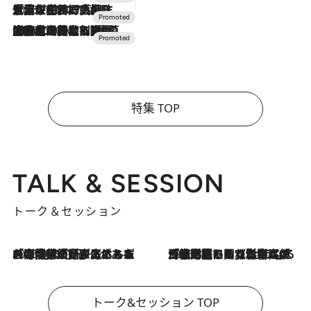
2026.7.17
「土佐和ハーブかき氷」がOMO7高知に登場！生姜、山椒、大葉など目にも舌にも涼を呼ぶ郷土の味
2026.7.10
NEW OPEN！【界 草津】名湯の地に誕生。趣の異なる2種の温泉と上州ならではの会席・蕎麦割烹など美食を味わう究極の癒やし旅
特集 TOP
TALK & SESSION
トーク＆セッション
2026.8.3
「今後値上げがあるとすれば…」「リスクがあるのは今年の冬」エネルギー専門家が語る、ホルムズ海峡封鎖が家庭にもたらす“ある心配”
2026.8.3
「住宅建てられない…」「サーチャージ料の高値が続いている」ホルムズ海峡封鎖による影響はいつまで続く？《エネルギー専門家に聞く“どうなる日本の暮らし”》
トーク&セッション TOP