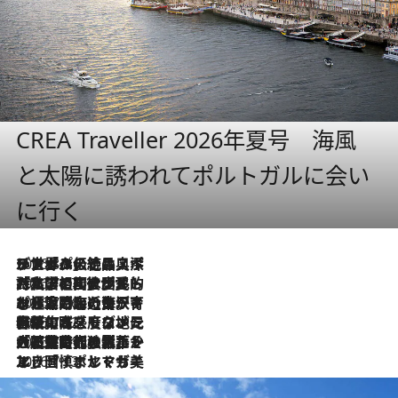
CREA Traveller 2026年夏号 海風
と太陽に誘われてポルトガルに会い
に行く
2026.8.8
リスボンの絶品スイーツ「パステル・デ・ナタ」とは？ポルトガル伝統の奥深い世界へ
2026.7.27
「私の祖国はポルトガル語です」国民的詩人フェルナンド・ペソアと、彼が愛した文学の街を歩く
2026.7.26
ポルトガル近海が育む極上の海の幸。キリリと冷えた白ワインと愉しむ、シーフード専門店の贅沢
2026.7.22
伝統の味をモダンに昇華。高感度な地元客が集う、リスボンの最旬ガストロノミー
2026.7.21
大航海時代の栄華から、震災、独裁、そして革命へ。ポルトガル・首都リスボンの石畳に刻まれた「歴史の光と影」
2026.7.13
エッセイ・ヤマザキマリ「慎ましくも美しき国 ポルトガル」