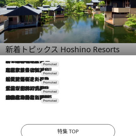
新着トピックス Hoshino Resorts
2026.8.7
【トンボの足水浴】ヒノキの香りに包まれて涼感マックス！約13℃の湧水かけ流しを避暑地「星野温泉 トンボの湯」で体験
2026.7.31
【ホテル帰省】という選択肢をOMOが提案。家族とほどよい距離を保つには「昼は実家、夜は気兼ねなくホテルで！」
2026.7.24
【夏限定ディナーコース】旬を迎える稚鮎や花ズッキーニなどをイタリア・トスカーナの郷土料理の手法で満喫！
2026.7.17
「土佐和ハーブかき氷」がOMO7高知に登場！生姜、山椒、大葉など目にも舌にも涼を呼ぶ郷土の味
2026.7.10
NEW OPEN！【界 草津】名湯の地に誕生。趣の異なる2種の温泉と上州ならではの会席・蕎麦割烹など美食を味わう究極の癒やし旅
特集 TOP