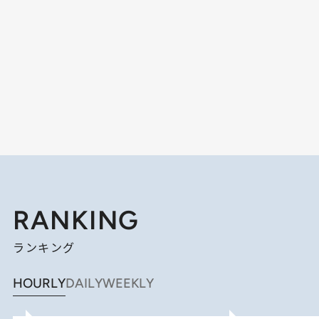
RANKING
ランキング
HOURLY
DAILY
WEEKLY