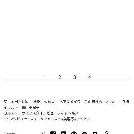
1
2
3
4
文＝高田真莉絵 撮影＝佐藤亘 ヘア＆メイク＝青山志津香（vicca） スタ
イリスト＝畠山美保子
カルチャー
ライフスタイル
ビューティ＆ヘルス
#インタビュー
#スキンケア
#コスメ
#美容液
#アイドル