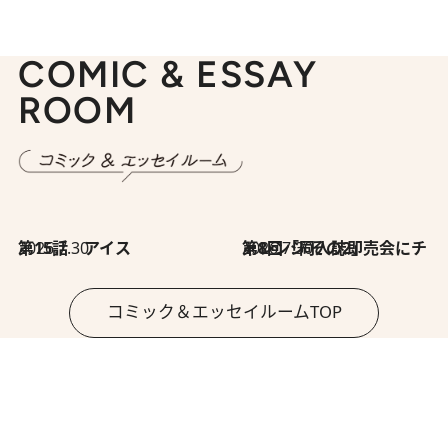
COMIC & ESSAY
ROOM
2026.7.30
第15話 アイス
2026.7.30
第8回「同人誌即売会にチャレンジ その2」
コミック＆エッセイルームTOP