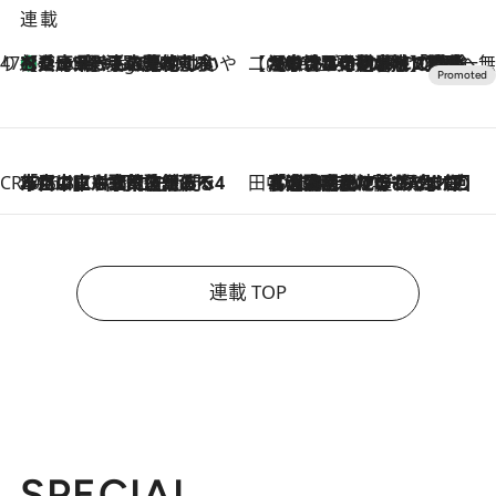
連載
47都道府県の手みやげ ひんやりスイーツで夏を満喫
【兵庫県】この夏絶対食べたい 冷やしておいしいおやつ3選 淡路島の恵みをジェラートに集約
2 Hours Ago
【CREA×星野リゾート】唯一無二。癒しと発見が待つ場所へ
2026.8.7
【トンボの足水浴】ヒノキの香りに包まれて涼感マックス！約13℃の湧水かけ流しを避暑地「星野温泉 トンボの湯」で体験
CREA'S CHOICE
2026.8.7
「立川にも歌舞伎があるんだよ」 片岡仁左衛門・市川中車ら豪華座組みで4年目の立川立飛歌舞伎へ
田中稲の勝手に再ブーム
2026.8.7
「湘南乃風に憧れて」観客大盛上がりの“タオル回し”に、ラッパー顔負けの高速歌唱まで…さだまさし（74）のアグレッシブすぎる現在地
連載 TOP
SPECIAL