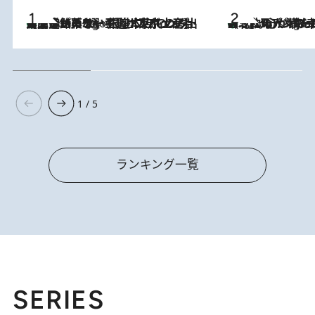
【間違いのない王道・東京土産】資生堂パーラー 銀座本店でのみ出会える銘菓5選《極上プディング・濃厚チーズケーキ・ボンボンショコラほか》
3 Hours Ago
《北欧の人々の幸福度が高いのは…》元デンマーク親善大使が出会った“心が満たされる暮らし”「いいかげんにヒュッゲしなさい！」
3 Hours Ago
1 / 5
ランキング一覧
SERIES