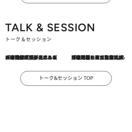
TALK & SESSION
トーク＆セッション
2026.8.3
「今後値上げがあるとすれば…」「リスクがあるのは今年の冬」エネルギー専門家が語る、ホルムズ海峡封鎖が家庭にもたらす“ある心配”
2026.8.3
「住宅建てられない…」「サーチャージ料の高値が続いている」ホルムズ海峡封鎖による影響はいつまで続く？《エネルギー専門家に聞く“どうなる日本の暮らし”》
トーク&セッション TOP