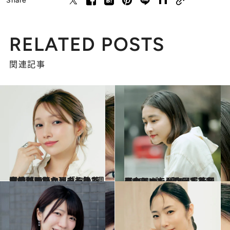
Share
RELATED POSTS
関連記事
2026.5.20
【もっと読む】「加入3週間で辞めたかった」後藤真希が明かす、モー娘。全盛期の日々と、それでも続けられた理由
ライフスタイル
2026.4.4
アンジュルム時代「二度目のうつを発症し、絶望の中にいた」和田彩花（31）が、「アイドルをやっていてよかった」と思えるまで
カルチャー