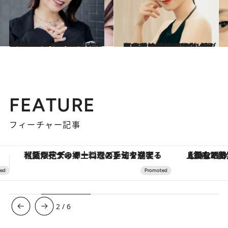
2026.3.7
【サブスク解禁！】『LOVEマシーン』『恋愛レボリューション21』もいいけれど…無類のハロプロヲタク“でか美ちゃん”が選ぶ、今こそ聞くべき15曲
カルチャー
2026.5.15
自分の二の腕、背中に衝撃を受け…40代でダイエットを決意したMEGUMI（44）が、美しく痩せるために“取り組んだこと”《逆効果だったダイエット法は？》
ビューティ＆ヘルス
FEATURE
フィーチャー記事
【銀座で出合う最旬美容】美髪ケアや上質な眠り…セルフケアのアップデートから、特別な名入れギフトまで。大人のための「ReFa GINZA」クルーズ
ヴァシュロン・コンスタンタン
3
/
6