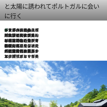
と太陽に誘われてポルトガルに会い
に行く
リスボンの絶品スイーツ「パステル・デ・ナタ」とは？ポルトガル伝統の奥深い世界へ
2 Hours Ago
2026.7.27
「私の祖国はポルトガル語です」国民的詩人フェルナンド・ペソアと、彼が愛した文学の街を歩く
2026.7.26
ポルトガル近海が育む極上の海の幸。キリリと冷えた白ワインと愉しむ、シーフード専門店の贅沢
2026.7.22
伝統の味をモダンに昇華。高感度な地元客が集う、リスボンの最旬ガストロノミー
2026.7.21
大航海時代の栄華から、震災、独裁、そして革命へ。ポルトガル・首都リスボンの石畳に刻まれた「歴史の光と影」
2026.7.13
エッセイ・ヤマザキマリ「慎ましくも美しき国 ポルトガル」