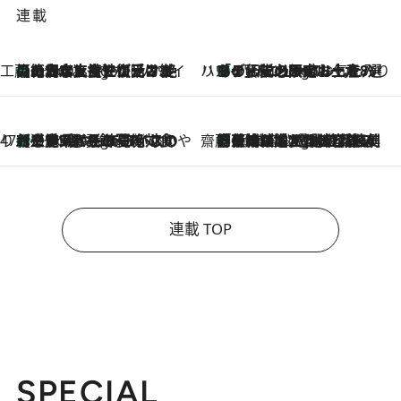
連載
工藤まやのおもてなしハワイ
【ハワイ土産】ローカルの絶大な支持で復活！ 絶品の幻クッキー《元ファンの日本人女性が受け継いだ名店》
9 Hours Ago
ハワイ賢者 リサのお気に入りリスト
あの伝説の限定トートも！ リニューアルした「ディーン＆デルーカ ハワイ」で必須のお土産8選
9 Hours Ago
47都道府県の手みやげ ひんやりスイーツで夏を満喫
【三重県】この夏絶対食べたい 冷やしておいしいおやつ3選 お餅×アイスの新感覚スイーツ
9 Hours Ago
齋藤 薫 美容脳ルネサンス
「荷物が増えるほど旅ストレスは増す」美容ジャーナリストがたどり着いた最終結論。“化粧品を劇的に減らす”感動の凝縮美容とは
9 Hours Ago
連載 TOP
SPECIAL