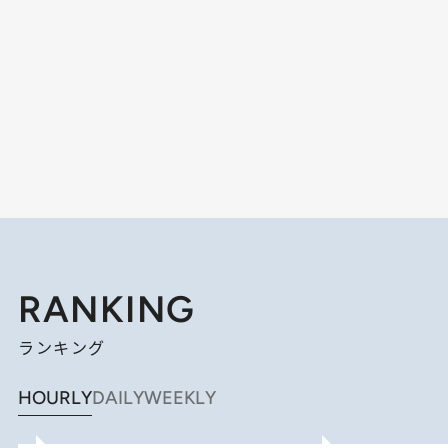
RANKING
ランキング
HOURLY
DAILY
WEEKLY