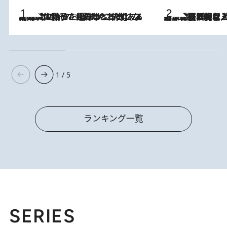
2026.8.5
【阿川佐和子さんの年とる力】なぜ70代で始めた趣味は“こんなに楽しい”のか？ ピアノ、俳句…スランプに陥っても続けられる“ある秘訣”とは
2026.8.5
【なぜ吉沢亮は「気配を消せる」のか？】興行収入208億の『国宝』を経て挑むミュージカル『ディア・エヴァン・ハンセン』。トップ俳優が舞台上でさらけ出した“孤独”とは
1 / 5
ランキング一覧
SERIES