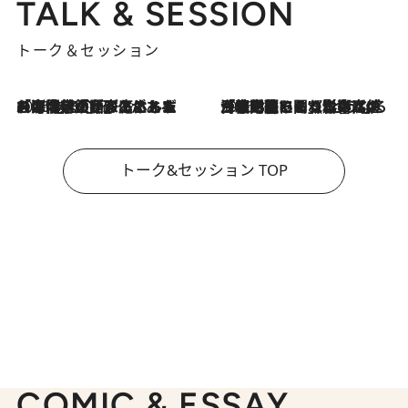
TALK & SESSION
トーク＆セッション
2026.8.3
「今後値上げがあるとすれば…」「リスクがあるのは今年の冬」エネルギー専門家が語る、ホルムズ海峡封鎖が家庭にもたらす“ある心配”
2026.8.3
「住宅建てられない…」「サーチャージ料の高値が続いている」ホルムズ海峡封鎖による影響はいつまで続く？《エネルギー専門家に聞く“どうなる日本の暮らし”》
トーク&セッション TOP
COMIC & ESSAY