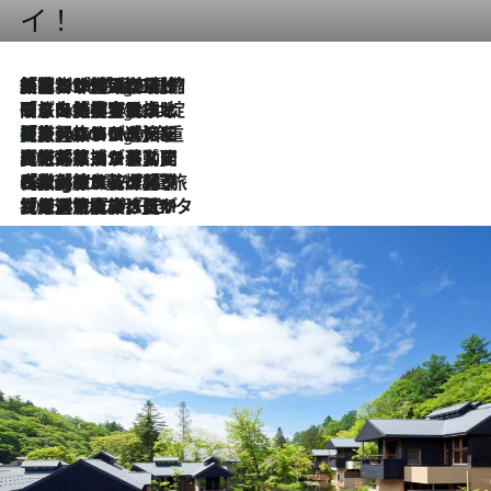
イ！
「荷物が増えるほど旅ストレスは増す」美容ジャーナリストがたどり着いた最終結論。“化粧品を劇的に減らす”感動の凝縮美容とは
9 Hours Ago
「旅先には金髪ウィッグを持参」日本と同じメイクでは損してる!? 美容ジャーナリストが提案する“掟破りの旅美容”とは
9 Hours Ago
【厳選旅コスメ】「身軽さ＆UV対策重視！」ヘアアーティストshucoが選んだ夏旅ベストコスメを発表【Mサイズジップ】
9 Hours Ago
2026.8.5
【厳選旅コスメ】国内をあちこち移動する河井菜摘が選んだ夏旅ベストコスメ発表！「リラックスアイテムはマスト」【Mサイズジップ】
2026.8.4
【厳選旅コスメ】「紫外線＆乾燥対策しながらメイク感も！」ヘア＆メイクGeorgeが選んだ夏旅ベストコスメを発表！【Mサイズジップ】
2026.8.3
【厳選旅コスメ】「保湿もタイパ重視！」“サウナ好き”タレント清水みさとが愛用する夏旅ベストコスメを発表！【Mサイズジップ】