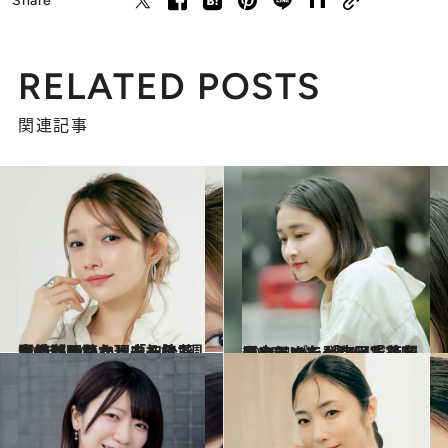
Share
RELATED POSTS
関連記事
2026.5.20
【もっと読む】「加入3週間で辞めたかった」後藤真希が明かす、モー娘。全盛期の日々と、それでも続けられた理由
ライフスタイル
2026.4.4
アンジュルム時代「二度目のうつを発症し、絶望の中にいた」和田彩花（31）が、「アイドルをやっていてよかった」と思えるまで
カルチャー