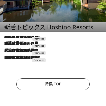
新着トピックス Hoshino Resorts
2026.7.31
【ホテル帰省】という選択肢をOMOが提案。家族とほどよい距離を保つには「昼は実家、夜は気兼ねなくホテルで！」
2026.7.24
【夏限定ディナーコース】旬を迎える稚鮎や花ズッキーニなどをイタリア・トスカーナの郷土料理の手法で満喫！
2026.7.17
「土佐和ハーブかき氷」がOMO7高知に登場！生姜、山椒、大葉など目にも舌にも涼を呼ぶ郷土の味
2026.7.10
NEW OPEN！【界 草津】名湯の地に誕生。趣の異なる2種の温泉と上州ならではの会席・蕎麦割烹など美食を味わう究極の癒やし旅
特集 TOP