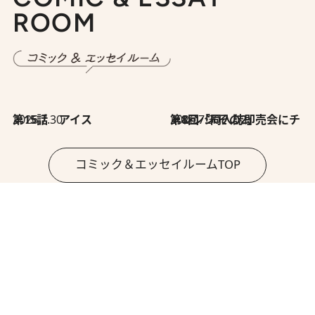
ROOM
2026.7.30
第15話 アイス
2026.7.30
第8回「同人誌即売会にチャレンジ その2」
コミック＆エッセイルームTOP