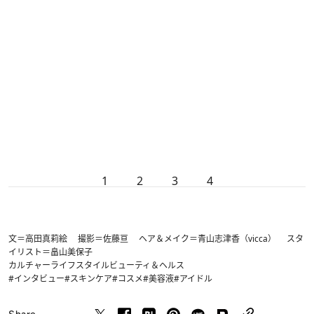
1
2
3
4
文＝高田真莉絵 撮影＝佐藤亘 ヘア＆メイク＝青山志津香（vicca） スタ
イリスト＝畠山美保子
カルチャー
ライフスタイル
ビューティ＆ヘルス
#インタビュー
#スキンケア
#コスメ
#美容液
#アイドル