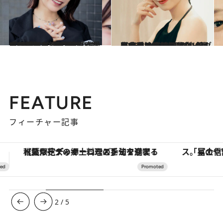
2026.3.7
【サブスク解禁！】『LOVEマシーン』『恋愛レボリューション21』もいいけれど…無類のハロプロヲタク“でか美ちゃん”が選ぶ、今こそ聞くべき15曲
カルチャー
2026.5.15
自分の二の腕、背中に衝撃を受け…40代でダイエットを決意したMEGUMI（44）が、美しく痩せるために“取り組んだこと”《逆効果だったダイエット法は？》
ビューティ＆ヘルス
FEATURE
フィーチャー記事
「星のや富士」でデジタルデトックス。冨士信仰の歴史を辿り、心身を調える。
ヴァシュロン・コンスタンタン
3
/
5