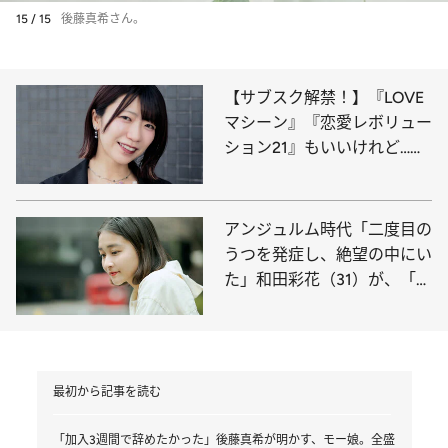
15 / 15
後藤真希さん。
【サブスク解禁！】『LOVE
マシーン』『恋愛レボリュー
ション21』もいいけれど…無
類のハロプロヲタク“でか美
ちゃん”が選ぶ、今こそ聞く
べき15曲
アンジュルム時代「二度目の
うつを発症し、絶望の中にい
た」和田彩花（31）が、「ア
イドルをやっていてよかっ
た」と思えるまで
最初から記事を読む
「加入3週間で辞めたかった」後藤真希が明かす、モー娘。全盛