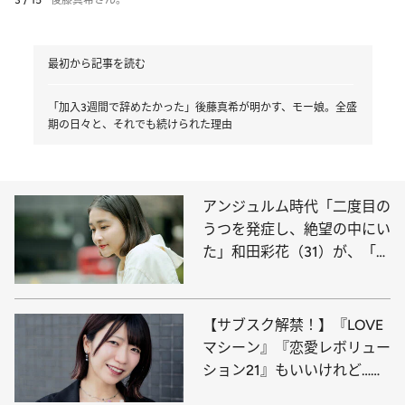
最初から記事を読む
「加入3週間で辞めたかった」後藤真希が明かす、モー娘。全盛
期の日々と、それでも続けられた理由
アンジュルム時代「二度目の
うつを発症し、絶望の中にい
た」和田彩花（31）が、「ア
イドルをやっていてよかっ
た」と思えるまで
【サブスク解禁！】『LOVE
マシーン』『恋愛レボリュー
ション21』もいいけれど…無
類のハロプロヲタク“でか美