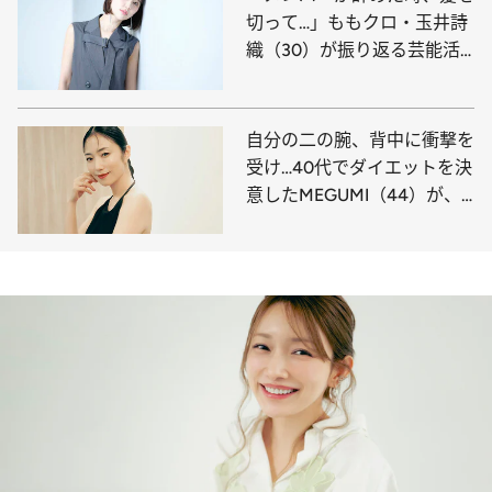
切って…」ももクロ・玉井詩
織（30）が振り返る芸能活
動のターニングポイントとこ
れから【写真集2作同時発
売】
自分の二の腕、背中に衝撃を
受け…40代でダイエットを決
意したMEGUMI（44）が、
美しく痩せるために“取り組
んだこと”《逆効果だったダ
イエット法は？》