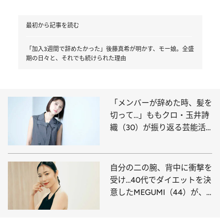
最初から記事を読む
「加入3週間で辞めたかった」後藤真希が明かす、モー娘。全盛
期の日々と、それでも続けられた理由
「メンバーが辞めた時、髪を
切って…」ももクロ・玉井詩
織（30）が振り返る芸能活
動のターニングポイントとこ
れから【写真集2作同時発
売】
自分の二の腕、背中に衝撃を
受け…40代でダイエットを決
意したMEGUMI（44）が、
美しく痩せるために“取り組
んだこと”《逆効果だったダ