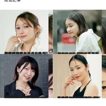
関連記事
2026.5.20
【もっと読む】「加入3週間で辞めたかった」後藤真希が明かす、モー娘。全盛期の日々と、それでも続けられた理由
ライフスタイル
2026.4.4
アンジュルム時代「二度目のうつを発症し、絶望の中にいた」和田彩花（31）が、「アイドルをやっていてよかった」と思えるまで
カルチャー
2026.3.7
【サブスク解禁！】『LOVEマシーン』『恋愛レボリューション21』もいいけれど…無類のハロプロヲタク“でか美ちゃん”が選ぶ、今こそ聞くべき15曲
カルチャー
2026.5.15
自分の二の腕、背中に衝撃を受け…40代でダイエットを決意したMEGUMI（44）が、美しく痩せるために“取り組んだこと”《逆効果だったダイエット法は？》
ビューティ＆ヘルス