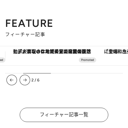
FEATURE
フィーチャー記事
「土佐和ハーブかき氷」がOMO7高知に登場！生姜、山椒、大葉など目にも舌にも涼を呼ぶ郷土の味
ヴァシュロン・コンスタンタン
3
/
6
フィーチャー記事一覧