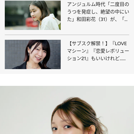
アンジュルム時代「二度目の
うつを発症し、絶望の中にい
た」和田彩花（31）が、「ア
イドルをやっていてよかっ
た」と思えるまで
【サブスク解禁！】『LOVE
マシーン』『恋愛レボリュー
ション21』もいいけれど…無
類のハロプロヲタク“でか美
ちゃん”が選ぶ、今こそ聞く
べき15曲