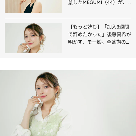
意したMEGUMI（44）が、
美しく痩せるために“取り組
んだこと”《逆効果だったダ
イエット法は？》
【もっと読む】「加入3週間
で辞めたかった」後藤真希が
明かす、モー娘。全盛期の
日々と、それでも続けられた
理由