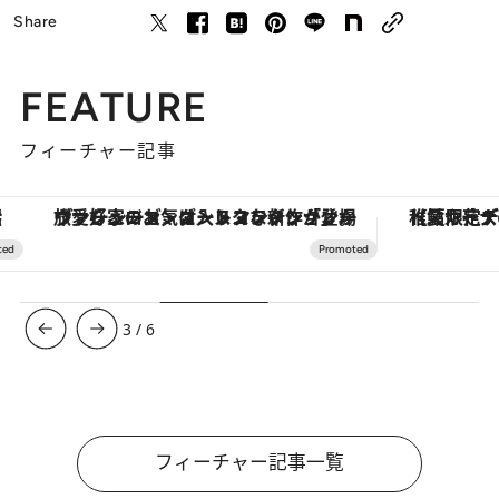
Share
FEATURE
フィーチャー記事
ヴァシュロン・コンスタンタン「オーヴァーシーズ・オートマティック」。旅愛好家のお気に入りコレクションから、ジェンダーレスな新作が登場
【夏限定ディナーコース】旬を迎
3
/
6
フィーチャー記事一覧