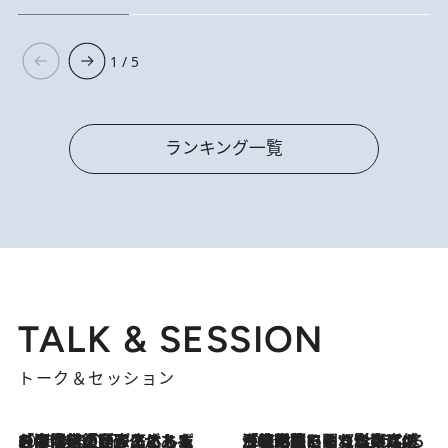
1 / 5
ランキング一覧
TALK & SESSION
トーク＆セッション
2026.8.3
「今後値上げがあるとすれば…」「リスクがあるのは今年の冬」エネルギー専門家が語る、ホルムズ海峡封鎖が家庭にもたらす“ある心配”
2026.8.3
「住宅建てられない…」「サーチャージ料の高値が続いている」ホルムズ海峡封鎖による影響はいつまで続く？《エネルギー専門家に聞く“どうなる日本の暮らし”》