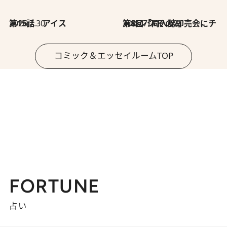
2026.7.30
第15話 アイス
2026.7.30
第8回「同人誌即売会にチャレンジ その2」
コミック＆エッセイルームTOP
FORTUNE
占い