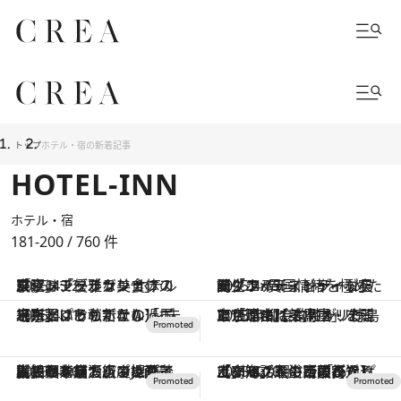
トップ
ホテル・宿の新着記事
HOTEL-INN
ホテル・宿
181-200 / 760
件
2025.4.22
日曜は「ブルガリ ホテル 東京」で優雅な美食体験。ミシュランシェフの「サンデーブランチ」スタート！
2025.4.15
モダン×異国情緒を極めたクリエイティビティな空間「ホテルインディゴ長崎グラバーストリート」誕生！
2025.4.11
【京王プラザホテル ～ 未来へ繋ぐおもてなし】ホテルという私だけの「居場所」、その新たな過ごし方とは？
2025.4.11
なぜここに？ アメリカ、東京で“都会的キャリア”を歩んだ女性が、徳島で「泊まれる本屋」を開いた理由【美馬市・まるとしかく】
2025.4.10
高知の老舗酒店で地酒談義、喫茶店でパフェタイム。日本最大級のJA直売所＆セレクトショップで生姜やトマト、ポン酢、柑橘類などお土産探し
2025.4.10
【NHKの朝ドラ「あんぱん」で話題の南国高知】土、海、人の距離が近くてグイグイくるのがクセになる。人生に疲れたら「高知」を浴びに行こう！