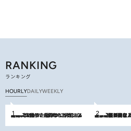
RANKING
ランキング
HOURLY
DAILY
WEEKLY
2026.8.5
【阿川佐和子さんの年とる力】なぜ70代で始めた趣味は“こんなに楽しい”のか？ ピアノ、俳句…スランプに陥っても続けられる“ある秘訣”とは
2026.8.5
【なぜ吉沢亮は「気配を消せる」のか？】興行収入208億の『国宝』を経て挑むミュージカル『ディア・エヴァン・ハンセン』。トップ俳優が舞台上でさらけ出した“孤独”とは