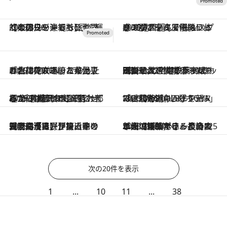
2025.3.26
【その先の沖縄へ】世界的なアワードで計6冠に輝く楽園リゾートで とびきりの休日を楽しもう
2025.3.25
春の訪れを高層階のリュクスなホテルで優雅に体感！ 見目麗しい桜＆スプリングアフタヌーンティー3選
2025.3.13
春旅は花咲き誇る東伊豆の北川で穴場のお花見！ 「吉祥CAREN」でゆったりお花見＆あったか温泉
2025.3.12
関東最大規模のアスレチックで、“空中散歩”やジップラインを満喫！ 夜はBBQと焚き火でゆったり過ごせる、“アウトドアホテル”って？【千葉・成田】
2025.3.12
極上のひとときを過ごせる“新感覚アウトドアホテル”が、成田市に誕生！ 都心から1時間ほどで行ける“新スポット”に泊まってみた【体験レポ】
2025.3.11
“あわい”を愉しむホテル「BOUROU LAKE TOYA」で 洞爺湖の四季を望み、北海道キュイジーヌに舌鼓を
2025.3.11
【春爛漫！】が接近中の長門、玉造、伊東、津軽。見事に咲き誇る花を愛でに【星野リゾートの温泉宿「界」】に出かけませんか？
2025.3.8
いま泊まりたい、長崎の二大・新スポット。築125年超の洋館ホテルと、スポーツ観戦できる複合ホテル【“100年に一度の変革期”の長崎へ】
次の20件を表示
1
...
10
11
...
38