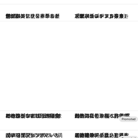
2025.4.8
ラグジュアリーホテルが魅せる美しき日本の春景色。和の伝統を昇華した個性派アフタヌーンティー3選
2025.4.6
「ヌン活ブーム」の今こそ贈りたい、アフタヌーンティーのギフト券《ザ・リッツ・カールトン東京、コンラッド東京、パレスホテル東京》
2025.4.5
オーシャンビューの鎌倉の絶景の中、“非日常を味わう特別な宿”が誕生。オーベルジュでは、地元食材のフランス料理を堪能できる［UMITO］
2025.4.2
【その先の沖縄へ】年に一度の種子取祭 非日常の熱気に包まれる島で 感動の滞在を ～星のや竹富島～
2025.4.1
【いちごフェア2025 part5】関西のホテルで満喫する贅沢コラボのいちごアフタヌーンティー＆ブッフェ
2025.3.28
【沖縄県・小浜島】日本最南端のアイランドビーチリゾート「はいむるぶし」ー沖縄の離島で堪能する絶景、美食、癒やしの時間