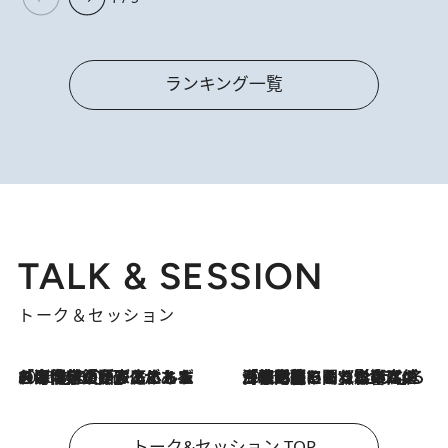
ランキング一覧
TALK & SESSION
トーク＆セッション
2026.8.3
「今後値上げがあるとすれば…」「リスクがあるのは今年の冬」エネルギー専門家が語る、ホルムズ海峡封鎖が家庭にもたらす“ある心配”
2026.8.3
「住宅建てられない…」「サーチャージ料の高値が続いている」ホルムズ海峡封鎖による影響はいつまで続く？《エネルギー専門家に聞く“どうなる日本の暮らし”》
トーク&セッション TOP