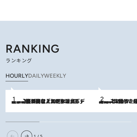
RANKING
ランキング
HOURLY
DAILY
WEEKLY
2026.8.5
【なぜ吉沢亮は「気配を消せる」のか？】興行収入208億の『国宝』を経て挑むミュージカル『ディア・エヴァン・ハンセン』。トップ俳優が舞台上でさらけ出した“孤独”とは
2026.8.5
【阿川佐和子さんの年とる力】なぜ70代で始めた趣味は“こんなに楽しい”のか？ ピアノ、俳句…スランプに陥っても続けられる“ある秘訣”とは
1 / 5