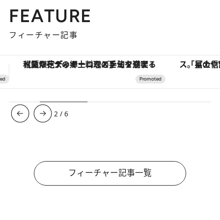
FEATURE
フィーチャー記事
「星のや富士」でデジタルデトックス。冨士信仰の歴史を辿り、心身を調える。
【銀座で出合う最旬美容】美髪ケアや上質な眠
3
/
6
フィーチャー記事一覧