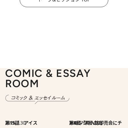
COMIC & ESSAY
ROOM
2026.7.30
第15話 アイス
2026.7.30
第8回「同人誌即売会にチャレンジ その2」