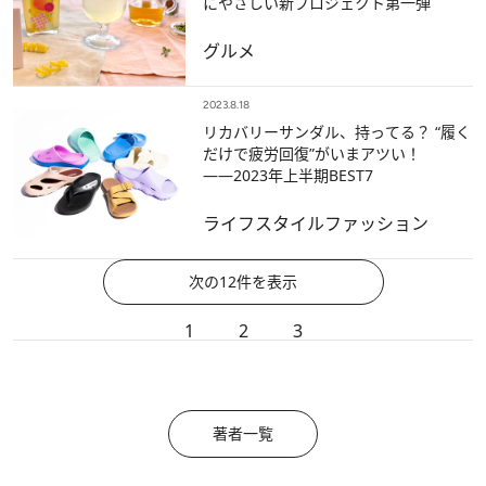
にやさしい新プロジェクト第一弾
グルメ
2023.8.18
リカバリーサンダル、持ってる？ “履く
だけで疲労回復”がいまアツい！
――2023年上半期BEST7
ライフスタイル
ファッション
次の12件を表示
1
2
3
著者一覧