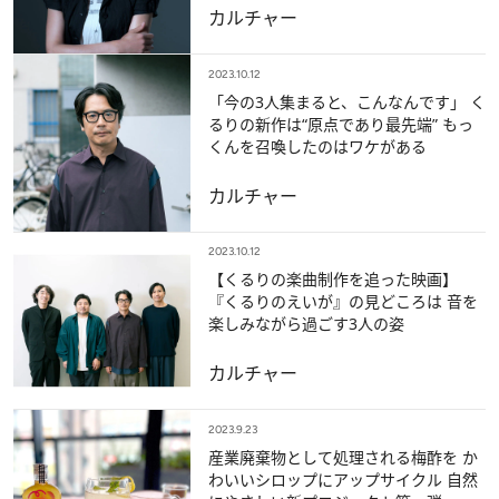
カルチャー
2023.10.12
「今の3人集まると、こんなんです」 く
るりの新作は“原点であり最先端” もっ
くんを召喚したのはワケがある
カルチャー
2023.10.12
【くるりの楽曲制作を追った映画】
『くるりのえいが』の見どころは 音を
楽しみながら過ごす3人の姿
カルチャー
2023.9.23
産業廃棄物として処理される梅酢を か
わいいシロップにアップサイクル 自然