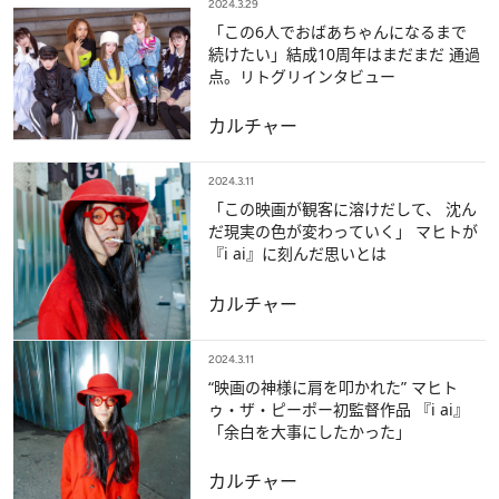
2024.3.29
「この6人でおばあちゃんになるまで
続けたい」結成10周年はまだまだ 通過
点。リトグリインタビュー
カルチャー
2024.3.11
「この映画が観客に溶けだして、 沈ん
だ現実の色が変わっていく」 マヒトが
『i ai』に刻んだ思いとは
カルチャー
2024.3.11
“映画の神様に肩を叩かれた” マヒト
ゥ・ザ・ピーポー初監督作品 『i ai』
「余白を大事にしたかった」
カルチャー