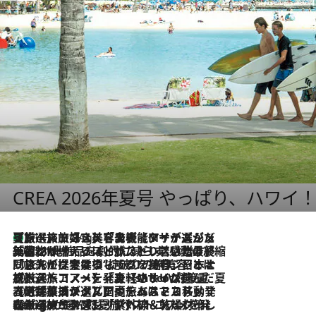
CREA 2026年夏号 やっぱり、ハワイ
【厳選旅コスメ】「多機能アイテムがメイン！」旅好き美容エディターが選んだ夏旅ベストコスメを発表【Mサイズジップ】
11 Hours Ago
2026.8.6
「荷物が増えるほど旅ストレスは増す」美容ジャーナリストがたどり着いた最終結論。“化粧品を劇的に減らす”感動の凝縮美容とは
2026.8.6
「旅先には金髪ウィッグを持参」日本と同じメイクでは損してる!? 美容ジャーナリストが提案する“掟破りの旅美容”とは
2026.8.6
【厳選旅コスメ】「身軽さ＆UV対策重視！」ヘアアーティストshucoが選んだ夏旅ベストコスメを発表【Mサイズジップ】
2026.8.5
【厳選旅コスメ】国内をあちこち移動する河井菜摘が選んだ夏旅ベストコスメ発表！「リラックスアイテムはマスト」【Mサイズジップ】
2026.8.4
【厳選旅コスメ】「紫外線＆乾燥対策しながらメイク感も！」ヘア＆メイクGeorgeが選んだ夏旅ベストコスメを発表！【Mサイズジップ】