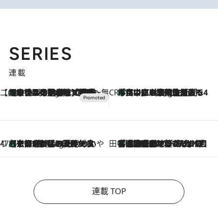
SERIES
連載
【CREA×星野リゾート】唯一無二。癒しと発見が待つ場所へ
【トンボの足水浴】ヒノキの香りに包まれて涼感マックス！約13℃の湧水かけ流しを避暑地「星野温泉 トンボの湯」で体験
9 Hours Ago
CREA'S CHOICE
「立川にも歌舞伎があるんだよ」 片岡仁左衛門・市川中車ら豪華座組みで4年目の立川立飛歌舞伎へ
11 Hours Ago
47都道府県の手みやげ ひんやりスイーツで夏を満喫
【京都府】この夏絶対食べたい 冷やしておいしいおやつ3選 ひと口目から心を掴む新緑のテリーヌ
11 Hours Ago
田中稲の勝手に再ブーム
「湘南乃風に憧れて」観客大盛上がりの“タオル回し”に、ラッパー顔負けの高速歌唱まで…さだまさし（74）のアグレッシブすぎる現在地
2026.8.7
連載 TOP