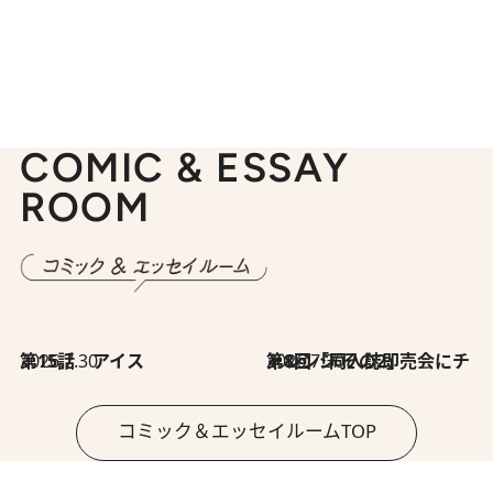
COMIC & ESSAY
ROOM
2026.7.30
第15話 アイス
2026.7.30
第8回「同人誌即売会にチャレンジ その2」
コミック＆エッセイルームTOP