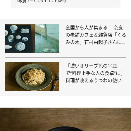
《敏腕フードスタイリスト直伝》
全国から人が集まる！ 奈良
の老舗カフェ＆雑貨店「くる
みの木」石村由起子さんに聞
く、うつわへの愛と後悔しな
い集め方〈私物のうつわも公
開〉
「濃いオリーブ色の平皿
で“料理上手な人の食卓”に」
料理が映えるうつわの使い
方：パスタ篇《敏腕スタイリ
ストが伝授》