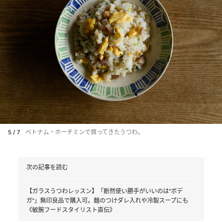
5 / 7
ベトナム・ホーチミンで買ってきたうつわ。
次の記事を読む
【ガラスうつわレッスン】「断然使い勝手がいいのは“ボデ
ガ”」無印良品で購入可。麺のつけダレ入れや冷製スープにも
《敏腕フードスタイリスト直伝》