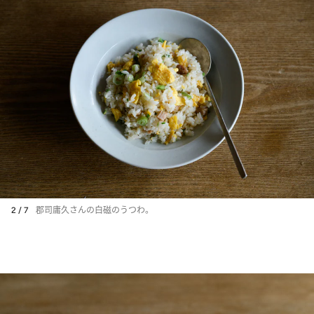
2 / 7
郡司庸久さんの白磁のうつわ。