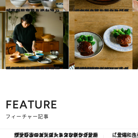
2025.6.12
【ラーメン篇を読む】「インスタントラーメンが高貴な印象に！」ラーメンが映えるうつわはコレ
ライフスタイル
2025.6.12
【お刺身篇を読む】「パックから移しただけで様になる！」お刺身を引き立てるのはこんなうつわ
ライフスタイル
2025.2.24
「やちむんに盛るとシンプルなサラダも力強い印象に」料理が映えるうつわの使い方《ガラスに民藝…敏腕スタイリストが愛用品で伝授》
ライフスタイル
2025.2.24
「遊びのあるお皿にすると“洋食のごちそう”感が出る」料理が映えるうつわの使い方：ハンバーグ篇《敏腕スタイリストが伝授》
ライフスタイル
FEATURE
フィーチャー記事
ヴァシュロン・コンスタンタン「オーヴァーシーズ・オートマティック」。旅愛好家のお気に入りコレクションから、ジェンダーレスな新作が登場