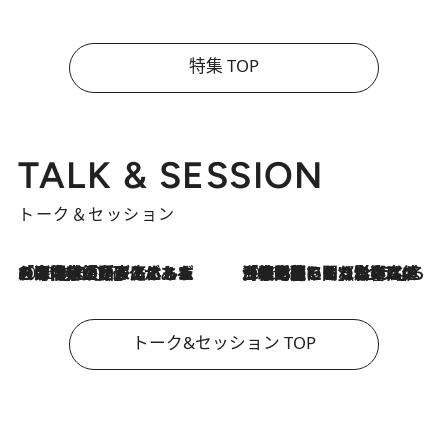
特集 TOP
TALK & SESSION
トーク＆セッション
2026.8.3
「今後値上げがあるとすれば…」「リスクがあるのは今年の冬」エネルギー専門家が語る、ホルムズ海峡封鎖が家庭にもたらす“ある心配”
2026.8.3
「住宅建てられない…」「サーチャージ料の高値が続いている」ホルムズ海峡封鎖による影響はいつまで続く？《エネルギー専門家に聞く“どうなる日本の暮らし”》
トーク&セッション TOP