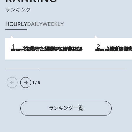
ランキング
HOURLY
DAILY
WEEKLY
2026.8.5
【阿川佐和子さんの年とる力】なぜ70代で始めた趣味は“こんなに楽しい”のか？ ピアノ、俳句…スランプに陥っても続けられる“ある秘訣”とは
2026.8.3
慶應幼稚舎の図書室からテレビの世界に飛び込んだ阿川佐和子（72）、「N
1 / 5
ランキング一覧