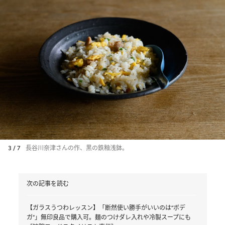
3 / 7
長谷川奈津さんの作、黒の鉄釉浅鉢。
次の記事を読む
【ガラスうつわレッスン】「断然使い勝手がいいのは“ボデ
ガ”」無印良品で購入可。麺のつけダレ入れや冷製スープにも