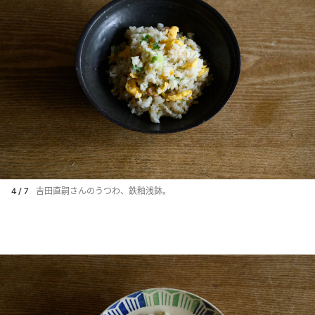
4 / 7
吉田直嗣さんのうつわ、鉄釉浅鉢。