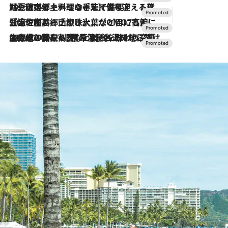
2026.7.24
【夏限定ディナーコース】旬を迎える稚鮎や花ズッキーニなどをイタリア・トスカーナの郷土料理の手法で満喫！
2026.7.17
「土佐和ハーブかき氷」がOMO7高知に登場！生姜、山椒、大葉など目にも舌にも涼を呼ぶ郷土の味
2026.7.10
NEW OPEN！【界 草津】名湯の地に誕生。趣の異なる2種の温泉と上州ならではの会席・蕎麦割烹など美食を味わう究極の癒やし旅