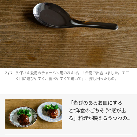
7 / 7
久保さん愛用のチャーハン用のれんげ。「台南で出合いました。すご
く口に運びやすく、食べやすくて驚いて」、探し回ったもの。
「遊びのあるお皿にする
と“洋食のごちそう”感が出
る」料理が映えるうつわの使
い方：ハンバーグ篇《敏腕ス
タイリストが伝授》