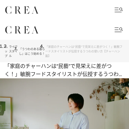
ト
ライフ
「家庭のチャーハンは“民藝”で見栄えに差がつく！」敏腕フ
「うつわのある暮ら
ッ
スタイ
ードスタイリストが伝授するうつわの使い方【チャーハン
し」はこう始める！
プ
ル
篇】
「家庭のチャーハンは“民藝”で見栄えに差がつ
く！」敏腕フードスタイリストが伝授するうつわの
使い方【チャーハン篇】