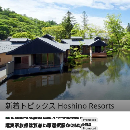
新着トピックス Hoshino Resorts
【トンボの足水浴】ヒノキの香りに包まれて涼感マックス！約13℃の湧水かけ流しを避暑地「星野温泉 トンボの湯」で体験
9 Hours Ago
2026.7.31
【ホテル帰省】という選択肢をOMOが提案。家族とほどよい距離を保つには「昼は実家、夜は気兼ねなくホテルで！」