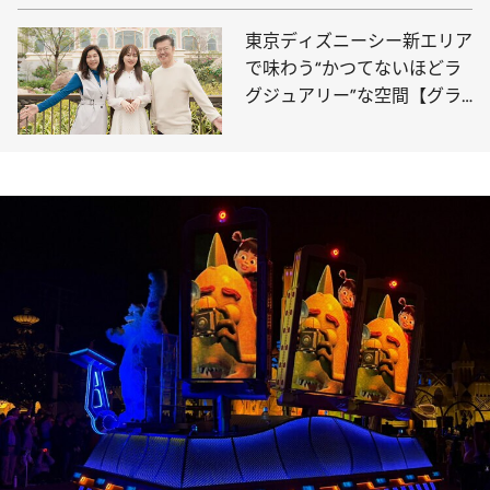
の“キャラクターグリーティ
ング”
東京ディズニーシー新エリア
で味わう“かつてないほどラ
グジュアリー”な空間【グラ
ンドシャトーは1泊34万
円！】