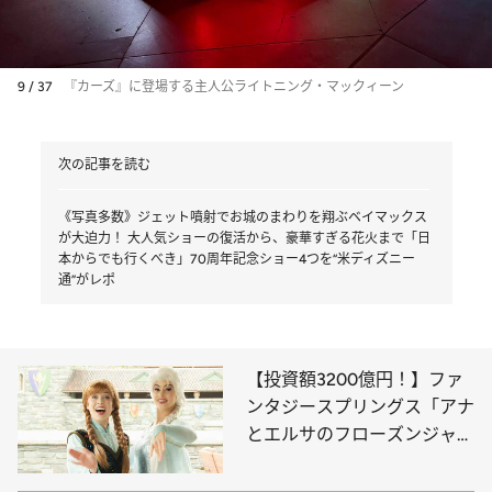
9 / 37
『カーズ』に登場する主人公ライトニング・マックィーン
次の記事を読む
《写真多数》ジェット噴射でお城のまわりを翔ぶベイマックス
が大迫力！ 大人気ショーの復活から、豪華すぎる花火まで「日
本からでも行くべき」70周年記念ショー4つを“米ディズニー
通”がレポ
【投資額3200億円！】ファ
ンタジースプリングス「アナ
とエルサのフローズンジャー
ニー」で感動の魔法を体験