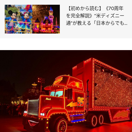
【初めから読む】《70周年
を完全解説》“米ディズニー
通”が教える「日本からでも
絶対行くべき理由」伝説のパ
レード復活、グッズ、豪華す
ぎるビジュアル…