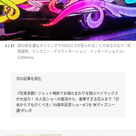
3 / 37
目の前を通るタイミングで70のロゴが見られることがあるかも!?（写
真提供：ディズニー・デスティネーション・インターナショナル）
(c)Disney
次の記事を読む
《写真多数》ジェット噴射でお城のまわりを翔ぶベイマックス
が大迫力！ 大人気ショーの復活から、豪華すぎる花火まで「日
本からでも行くべき」70周年記念ショー4つを“米ディズニー
通”がレポ