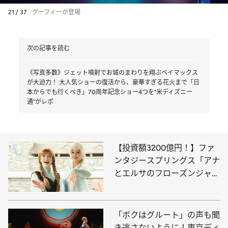
21 / 37
グーフィーが登場
次の記事を読む
《写真多数》ジェット噴射でお城のまわりを翔ぶベイマックス
が大迫力！ 大人気ショーの復活から、豪華すぎる花火まで「日
本からでも行くべき」70周年記念ショー4つを“米ディズニー
通”がレポ
【投資額3200億円！】ファ
ンタジースプリングス「アナ
とエルサのフローズンジャー
ニー」で感動の魔法を体験
「ボクはグルート」の声も聞
き逃さないように！東京ディ