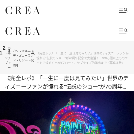
カ
カリフォルニア
ト
ル
《完全レポ》「一生に一度は見てみたい」世界のディズニーファンが
ディズニーラン
ッ
チ
憧れる“伝説のショー”が70周年記念で大復活！ 100万個以上ものラ
ド・リゾート70
プ
ャ
イトで煌めく7つのフロート、サプライズ的演出まで〈写真多数〉
周年
ー
《完全レポ》「一生に一度は見てみたい」世界のデ
ィズニーファンが憧れる“伝説のショー”が70周年記
念で大復活！ 100万個以上ものライトで煌めく7
つのフロート、サプライズ的演出まで〈写真多数〉