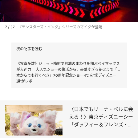
7 / 37
『モンスターズ・インク』シリーズのマイクが登場
次の記事を読む
《写真多数》ジェット噴射でお城のまわりを翔ぶベイマックス
が大迫力！ 大人気ショーの復活から、豪華すぎる花火まで「日
本からでも行くべき」70周年記念ショー4つを“米ディズニー
通”がレポ
〈日本でもリーナ・ベルに会
える！〉東京ディズニーシー
「ダッフィー＆フレンズ・ワ
ンダフルキッチン」で話題