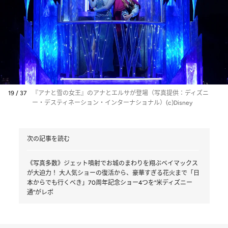
19 / 37
『アナと雪の女王』のアナとエルサが登場（写真提供：ディズニ
ー・デスティネーション・インターナショナル）(c)Disney
次の記事を読む
《写真多数》ジェット噴射でお城のまわりを翔ぶベイマックス
が大迫力！ 大人気ショーの復活から、豪華すぎる花火まで「日
本からでも行くべき」70周年記念ショー4つを“米ディズニー
通”がレポ