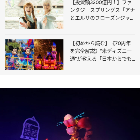
【投資額3200億円！】ファ
ンタジースプリングス「アナ
とエルサのフローズンジャー
ニー」で感動の魔法を体験
【初めから読む】《70周年
を完全解説》“米ディズニー
通”が教える「日本からでも
絶対行くべき理由」伝説のパ
レード復活、グッズ、豪華す
ぎるビジュアル…