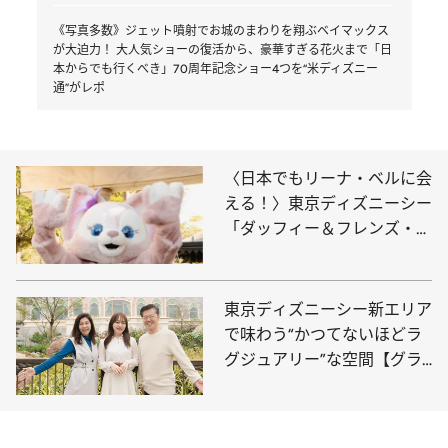
《写真多数》ジェット噴射でお城のまわりを翔ぶベイマックス
が大迫力！ 大人気ショーの復活から、豪華すぎる花火まで「日
本からでも行くべき」70周年記念ショー4つを“米ディズニー
通”がレポ
〈日本でもリーナ・ベルに会
える！〉東京ディズニーシー
「ダッフィー＆フレンズ・ワ
ンダフルキッチン」で話題
の“キャラクターグリーティ
ング”
東京ディズニーシー新エリア
で味わう“かつてないほどラ
グジュアリー”な空間【グラ
ンドシャトーは1泊34万
円！】