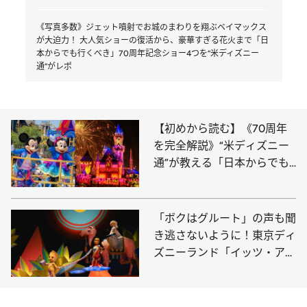
《写真多数》ジェット噴射でお城のまわりを翔ぶベイマックス
が大迫力！ 大人気ショーの復活から、豪華すぎる花火まで「日
本からでも行くべき」70周年記念ショー4つを“米ディズニー
通”がレポ
【初めから読む】《70周年
を完全解説》“米ディズニー
通”が教える「日本からでも
絶対行くべき理由」伝説のパ
レード復活、グッズ、豪華す
ぎるビジュアル…
「ボクはグルート」の声も聞
き逃さないように！東京ディ
ズニーランド「イッツ・ア・
スモール・ワールド」にマー
ベルキャラクターが登場