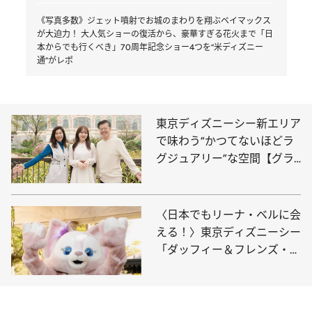
《写真多数》ジェット噴射でお城のまわりを翔ぶベイマックス
が大迫力！ 大人気ショーの復活から、豪華すぎる花火まで「日
本からでも行くべき」70周年記念ショー4つを“米ディズニー
通”がレポ
東京ディズニーシー新エリア
で味わう“かつてないほどラ
グジュアリー”な空間【グラ
ンドシャトーは1泊34万
円！】
〈日本でもリーナ・ベルに会
える！〉東京ディズニーシー
「ダッフィー＆フレンズ・ワ
ンダフルキッチン」で話題
の“キャラクターグリーティ
ング”