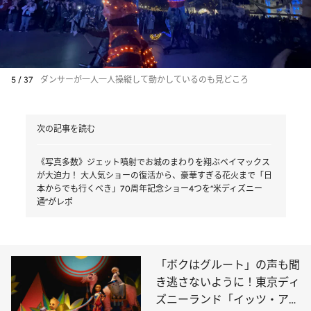
5 / 37
ダンサーが一人一人操縦して動かしているのも見どころ
次の記事を読む
《写真多数》ジェット噴射でお城のまわりを翔ぶベイマックス
が大迫力！ 大人気ショーの復活から、豪華すぎる花火まで「日
本からでも行くべき」70周年記念ショー4つを“米ディズニー
通”がレポ
「ボクはグルート」の声も聞
き逃さないように！東京ディ
ズニーランド「イッツ・ア・