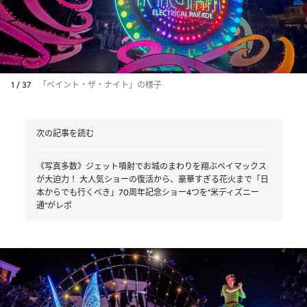
1 / 37
「ペイント・ザ・ナイト」の様子
次の記事を読む
《写真多数》ジェット噴射でお城のまわりを翔ぶベイマックス
が大迫力！ 大人気ショーの復活から、豪華すぎる花火まで「日
本からでも行くべき」70周年記念ショー4つを“米ディズニー
通”がレポ