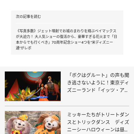
次の記事を読む
《写真多数》ジェット噴射でお城のまわりを翔ぶベイマックス
が大迫力！ 大人気ショーの復活から、豪華すぎる花火まで「日
本からでも行くべき」70周年記念ショー4つを“米ディズニー
通”がレポ
「ボクはグルート」の声も聞
き逃さないように！東京ディ
ズニーランド「イッツ・ア・
スモール・ワールド」にマー
ベルキャラクターが登場
ミッキーたちがトリートダン
スとトリックダンス ディズ
ニーシーハロウィーンは昼夜