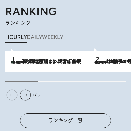
RANKING
ランキング
HOURLY
DAILY
WEEKLY
「湘南乃風に憧れて」観客大盛上がりの“タオル回し”に、ラッパー顔負けの高速歌唱まで…さだまさし（74）のアグレッシブすぎる現在地
2026.8.7
2026.8.5
【阿川佐和子さんの年とる力】なぜ70代で始めた趣味は“こんなに楽しい”のか？ ピアノ、俳句…スランプに陥っても続けられる“ある秘訣”とは
1 / 5
ランキング一覧