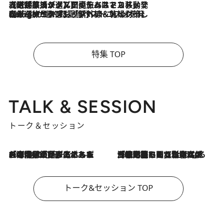
2026.8.5
【厳選旅コスメ】国内をあちこち移動する河井菜摘が選んだ夏旅ベストコスメ発表！「リラックスアイテムはマスト」【Mサイズジップ】
2026.8.4
【厳選旅コスメ】「紫外線＆乾燥対策しながらメイク感も！」ヘア＆メイクGeorgeが選んだ夏旅ベストコスメを発表！【Mサイズジップ】
特集 TOP
TALK & SESSION
トーク＆セッション
2026.8.3
「今後値上げがあるとすれば…」「リスクがあるのは今年の冬」エネルギー専門家が語る、ホルムズ海峡封鎖が家庭にもたらす“ある心配”
2026.8.3
「住宅建てられない…」「サーチャージ料の高値が続いている」ホルムズ海峡封鎖による影響はいつまで続く？《エネルギー専門家に聞く“どうなる日本の暮らし”》
トーク&セッション TOP