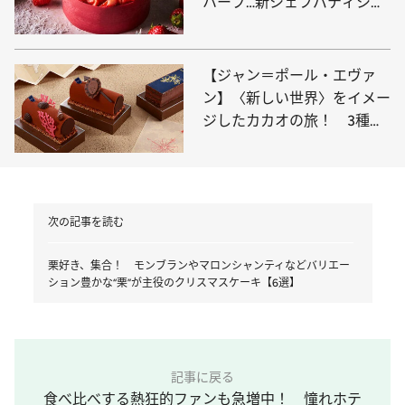
ハーブ…新シェフパティシエ
の煌めくクリスマスケーキ
【ジャン＝ポール・エヴァ
ン】〈新しい世界〉をイメー
ジしたカカオの旅！ 3種の
ビュッシュ ドゥ ノエルが登
場
次の記事を読む
栗好き、集合！ モンブランやマロンシャンティなどバリエー
ション豊かな“栗”が主役のクリスマスケーキ【6選】
記事に戻る
食べ比べする熱狂的ファンも急増中！ 憧れホテ