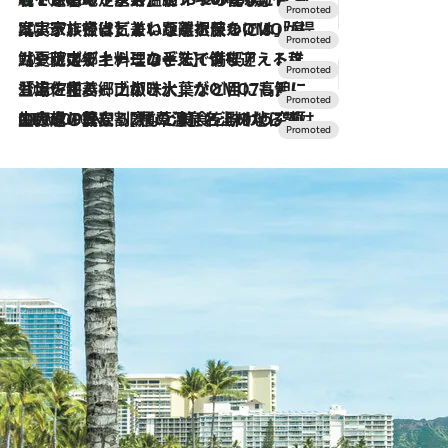
2026.7.31
【ホテル帰省】という選択肢をOMOが提案。家族とほどよい距離を保つには「昼は実家、夜は気兼ねなくホテルで！」
2026.7.24
【夏限定ディナーコース】旬を迎える稚鮎や花ズッキーニなどをイタリア・トスカーナの郷土料理の手法で満喫！
2026.7.17
「土佐和ハーブかき氷」がOMO7高知に登場！生姜、山椒、大葉など目にも舌にも涼を呼ぶ郷土の味
2026.7.10
NEW OPEN！【界 草津】名湯の地に誕生。趣の異なる2種の温泉と上州ならではの会席・蕎麦割烹など美食を味わう究極の癒やし旅