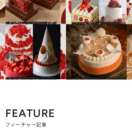
2024.11.29
【ジャン＝ポール・エヴァン】〈新しい世界〉をイメージしたカカオの旅！ 3種のビュッシュ ドゥ ノエルが登場
グルメ
2024.11.30
“あまりん”“古都華”…厳選イチゴをふんだんに使ったクラシックで贅沢なショートケーキ【13選】
グルメ
2024.12.2
イチゴが溢れ、バラが咲き誇る スタイリッシュな進化系のショートケーキで注目の的に【9選】
グルメ
2024.10.9
【フォーシーズンズホテル東京大手町】 洋梨とキャラメルの味わいが重なる新作やおひとり様用ケーキも登場！
グルメ
FEATURE
フィーチャー記事