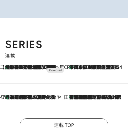
SERIES
連載
【CREA×星野リゾート】唯一無二。癒しと発見が待つ場所へ
【トンボの足水浴】ヒノキの香りに包まれて涼感マックス！約13℃の湧水かけ流しを避暑地「星野温泉 トンボの湯」で体験
2026.8.7
CREA'S CHOICE
「立川にも歌舞伎があるんだよ」 片岡仁左衛門・市川中車ら豪華座組みで4年目の立川立飛歌舞伎へ
2026.8.7
47都道府県の手みやげ ひんやりスイーツで夏を満喫
【京都府】この夏絶対食べたい 冷やしておいしいおやつ3選 ひと口目から心を掴む新緑のテリーヌ
2026.8.7
田中稲の勝手に再ブーム
「湘南乃風に憧れて」観客大盛上がりの“タオル回し”に、ラッパー顔負けの高速歌唱まで…さだまさし（74）のアグレッシブすぎる現在地
2026.8.7
連載 TOP