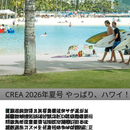
CREA 2026年夏号 やっぱり、ハワイ
【厳選旅コスメ】「多機能アイテムがメイン！」旅好き美容エディターが選んだ夏旅ベストコスメを発表【Mサイズジップ】
2026.8.7
2026.8.6
「荷物が増えるほど旅ストレスは増す」美容ジャーナリストがたどり着いた最終結論。“化粧品を劇的に減らす”感動の凝縮美容とは
2026.8.6
「旅先には金髪ウィッグを持参」日本と同じメイクでは損してる!? 美容ジャーナリストが提案する“掟破りの旅美容”とは
2026.8.6
【厳選旅コスメ】「身軽さ＆UV対策重視！」ヘアアーティストshucoが選んだ夏旅ベストコスメを発表【Mサイズジップ】