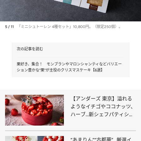
5 / 11
「ミニシュトーレン 4種セット」10,800円。（限定250個）。
次の記事を読む
栗好き、集合！ モンブランやマロンシャンティなどバリエー
ション豊かな“栗”が主役のクリスマスケーキ【6選】
【アンダーズ 東京】溢れる
ようなイチゴやココナッツ、
ハーブ…新シェフパティシエ
の煌めくクリスマスケーキ
“あまりん”“古都華”…厳選イ