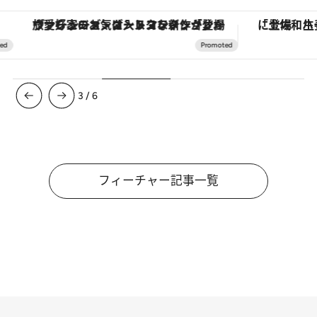
場
「土佐和ハーブかき氷」がOMO7高知に登場！生姜、山椒、大葉など目にも舌にも涼を呼ぶ郷土の味
4
/
6
フィーチャー記事一覧