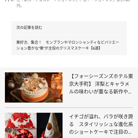
7 / 11
左：新作「チョコレートシュトレン」、右：「シュトレン」各3,780
円。
次の記事を読む
栗好き、集合！ モンブランやマロンシャンティなどバリエー
ション豊かな“栗”が主役のクリスマスケーキ【6選】
【フォーシーズンズホテル東
京大手町】 洋梨とキャラメ
ルの味わいが重なる新作やお
ひとり様用ケーキも登場！
イチゴが溢れ、バラが咲き誇
る スタイリッシュな進化系
のショートケーキで注目の的