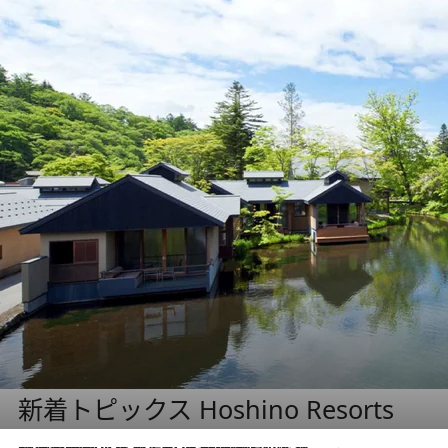
新着トピックス Hoshino Resorts
【トンボの足水浴】ヒノキの香りに包まれて涼感マックス！約13℃の湧水かけ流しを避暑地「星野温泉 トンボの湯」で体験
2026.8.7