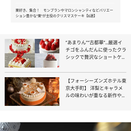
栗好き、集合！ モンブランやマロンシャンティなどバリエー
ション豊かな“栗”が主役のクリスマスケーキ【6選】
“あまりん”“古都華”…厳選イ
チゴをふんだんに使ったクラ
シックで贅沢なショートケー
キ【13選】
【フォーシーズンズホテル東
京大手町】 洋梨とキャラメ
ルの味わいが重なる新作やお
ひとり様用ケーキも登場！