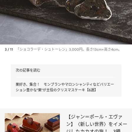
3 / 11
「ショコラーデ・シュトーレン」3,000円。長さ13cm×高さ4cm。
次の記事を読む
栗好き、集合！ モンブランやマロンシャンティなどバリエー
ション豊かな“栗”が主役のクリスマスケーキ【6選】
【ジャン＝ポール・エヴァ
ン】〈新しい世界〉をイメー
ジしたカカオの旅！ 3種の