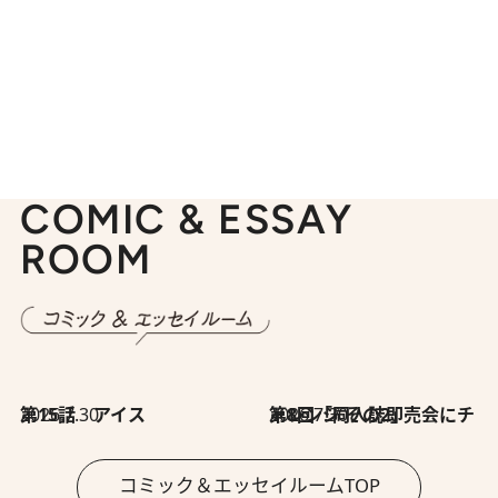
COMIC & ESSAY
ROOM
2026.7.30
第15話 アイス
2026.7.30
第8回「同人誌即売会にチャレンジ その2」
コミック＆エッセイルームTOP