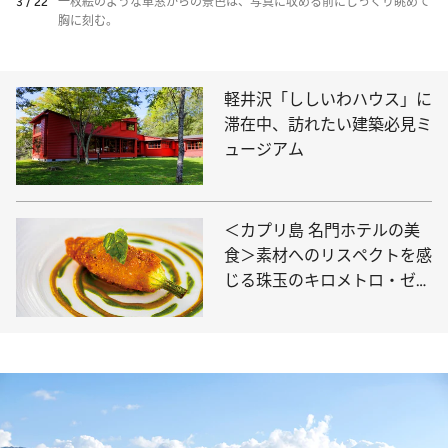
3 / 22
一枚絵のような車窓からの景色は、写真に収める前にじっくり眺めて
胸に刻む。
軽井沢「ししいわハウス」に
滞在中、訪れたい建築必見ミ
ュージアム
＜カプリ島 名門ホテルの美
食＞素材へのリスペクトを感
じる珠玉のキロメトロ・ゼロ
料理