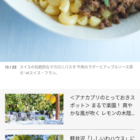
13 / 22
スイスの伝統的なマカロニパスタ 牛肉のラグーとアップルソース添
え” 41スイス・フラン。
＜アナカプリのとっておきス
ポット＞ まるで楽園！ 爽や
かな風が吹く レモンの木陰
で至福ランチ
軽井沢「ししいわハウス」に