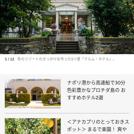
5 / 22
冬のリゾートのきっかけを作った5ツ星「クルム・ホテル」。
ナポリ港から高速船で30分
色彩豊かなプロチダ島の お
すすめホテル2選
＜アナカプリのとっておきス
ポット＞ まるで楽園！ 爽や