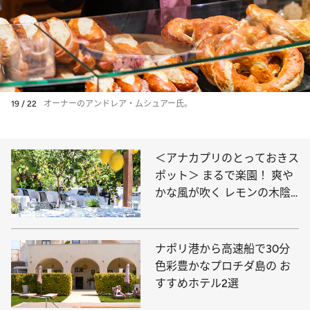
19 / 22
オーナーのアンドレア・ムシュアー氏。
＜アナカプリのとっておきス
ポット＞ まるで楽園！ 爽や
かな風が吹く レモンの木陰
で至福ランチ
ナポリ港から高速船で30分
色彩豊かなプロチダ島の お
すすめホテル2選