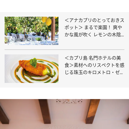
＜アナカプリのとっておきス
ポット＞ まるで楽園！ 爽や
かな風が吹く レモンの木陰
で至福ランチ
＜カプリ島 名門ホテルの美
食＞素材へのリスペクトを感
じる珠玉のキロメトロ・ゼロ
料理