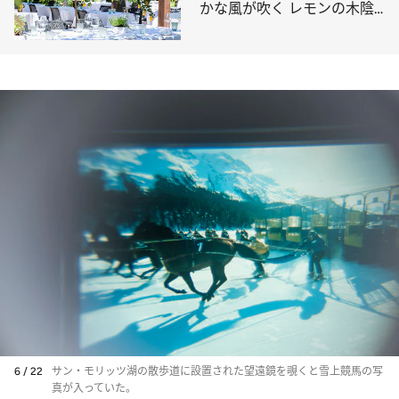
かな風が吹く レモンの木陰
で至福ランチ
6 / 22
サン・モリッツ湖の散歩道に設置された望遠鏡を覗くと雪上競馬の写
真が入っていた。