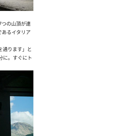
7つの山頂が連
であるイタリア
を通ります」と
分に。すぐにト