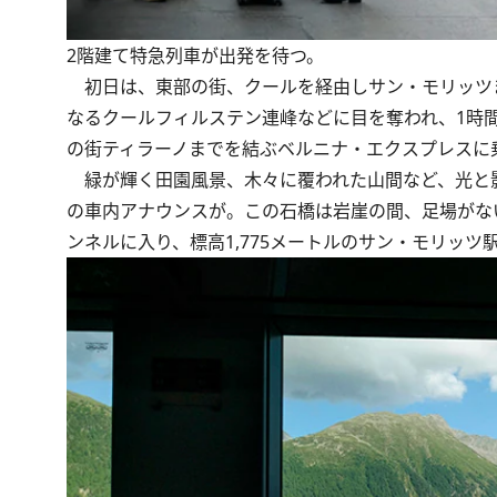
2階建て特急列車が出発を待つ。
初日は、東部の街、クールを経由しサン・モリッツま
なるクールフィルステン連峰などに目を奪われ、1時
の街ティラーノまでを結ぶベルニナ・エクスプレスに
緑が輝く田園風景、木々に覆われた山間など、光と
の車内アナウンスが。この石橋は岩崖の間、足場がな
ンネルに入り、標高1,775メートルのサン・モリッ