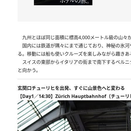
九州とほぼ同じ面積に標高4,000メートル級の山々
国内には鉄道が隅々にまで通じており、神秘の氷河や
る。移動には船も使いクルーズを楽しみながら趣きあ
スイスの東部からイタリアの街まで南下するベルニ
と向かう。
玄関口チューリヒを出発、すぐに山景色へと変わる
【Day1／14:30】Zürich Hauptbahnhof（チュ