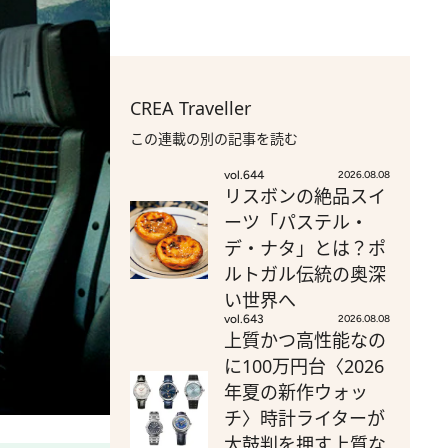
CREA Traveller
この連載の別の記事を読む
vol.644
2026.08.08
リスボンの絶品スイ
ーツ「パステル・
デ・ナタ」とは？ポ
ルトガル伝統の奥深
い世界へ
vol.643
2026.08.08
上質かつ高性能なの
に100万円台〈2026
年夏の新作ウォッ
チ〉時計ライターが
太鼓判を押す上質な