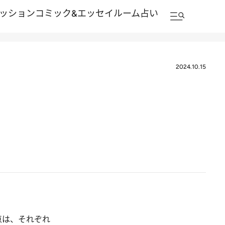
ッション
コミック&エッセイルーム
占い
2024.10.15
車
点は、それぞれ