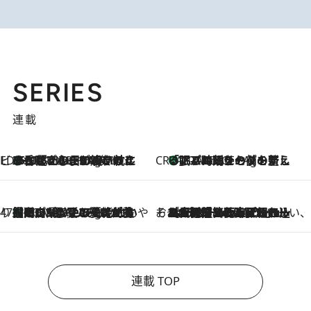
SERIES
連載
ビューティいいもの集め EDITORS' BEST
35℃超えの日の夜、枕にひと吹き！ BAUMのルームスプレーが、ひのきの香りで心まで解きほぐす
10 Minutes Ago
CREA'S CHOICE
「眠る時刻をセットする」——眠りの前を整える、バルミューダの新しいアプローチ
10 Minutes Ago
47都道府県の手みやげ ひんやりスイーツで夏を満喫
【岡山県】この夏絶対食べたい 冷やしておいしいおやつ3選 フルーツが主役のプリンやアイスが勢揃い
10 Minutes Ago
そおだよおこの関西おいしい、おやつ紀行
2026.8.9
［大阪府箕面市］一皿一皿目の前で仕上げられる、料理を巧みに組み込んだアシェットデセールコース「ミチル アシェット デセール（Michiru assiette dessert）」
連載 TOP