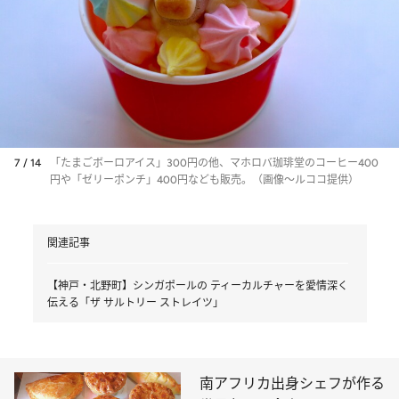
7 / 14
「たまごボーロアイス」300円の他、マホロバ珈琲堂のコーヒー400
円や「ゼリーポンチ」400円なども販売。（画像～ルココ提供）
関連記事
【神戸・北野町】シンガポールの ティーカルチャーを愛情深く
伝える「ザ サルトリー ストレイツ」
南アフリカ出身シェフが作る