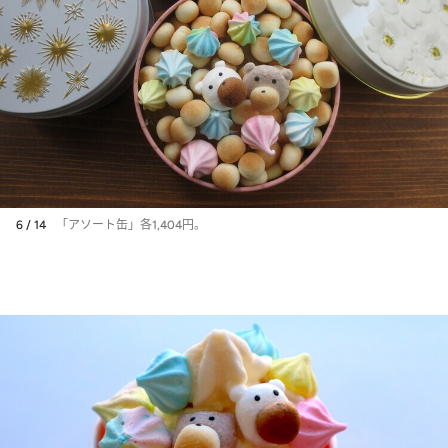
6 / 14
「アソート缶」各1,404円。