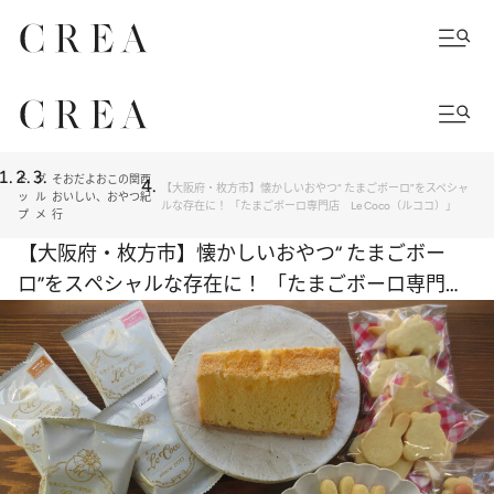
ト
グ
そおだよおこの関西
【大阪府・枚方市】懐かしいおやつ“ たまごボーロ”をスペシャ
ッ
ル
おいしい、おやつ紀
ルな存在に！ 「たまごボーロ専門店 Le Coco（ルココ）」
プ
メ
行
【大阪府・枚方市】懐かしいおやつ“ たまごボー
ロ”をスペシャルな存在に！ 「たまごボーロ専門
店 Le Coco（ルココ）」