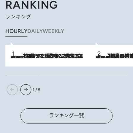
RANKING
ランキング
HOURLY
DAILY
WEEKLY
2026.8.5
【阿川佐和子さんの年とる力】なぜ70代で始めた趣味は“こんなに楽しい”のか？ ピアノ、俳句…スランプに陥っても続けられる“ある秘訣”とは
2026.8.8
「最後に見られてよかった」上野動物園の東園パンダ舎が解体前に特別公開。8月16日まで延長されたパネル展と共に辿る“半世紀”のパンダ飼育《解体工事の図面あり》
1 / 5
ランキング一覧