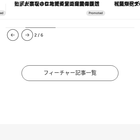
【夏限定ディナーコース】旬を迎える稚鮎や花ズッキーニなどをイタリア・トスカーナの郷土料理の手法で満喫！
ヴァシュロン・コンスタンタン
3
/
6
フィーチャー記事一覧