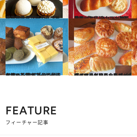
2024.9.8
【神戸・北野町】シンガポールの ティーカルチャーを愛情深く伝える「ザ サルトリー ストレイツ」
グルメ
2024.8.11
神戸・三宮近くで かわいくて、おいしいロシア発見！ 「ロシアカフェ神戸ミーシカ」
グルメ
2024.6.16
台湾の茶葉やコーヒー豆を使った 焼き菓子と台湾カステラ 京都「台湾菓子工房」
グルメ
2024.7.14
南アフリカ出身シェフが作る世界各国の食事パイとスイーツ神戸・魚崎「グランピーキッチン」
グルメ
FEATURE
フィーチャー記事