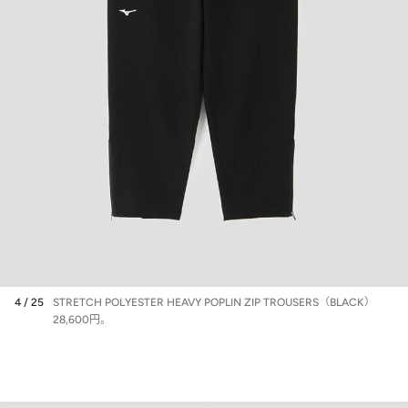
4 / 25
STRETCH POLYESTER HEAVY POPLIN ZIP TROUSERS（BLACK）
28,600円。