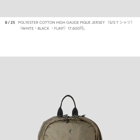
8 / 25
POLYESTER COTTON HIGH GAUGE PIQUE JERSEY 〈S/S T シャツ〉
（WHITE・BLACK ・FLINT）17,600円。