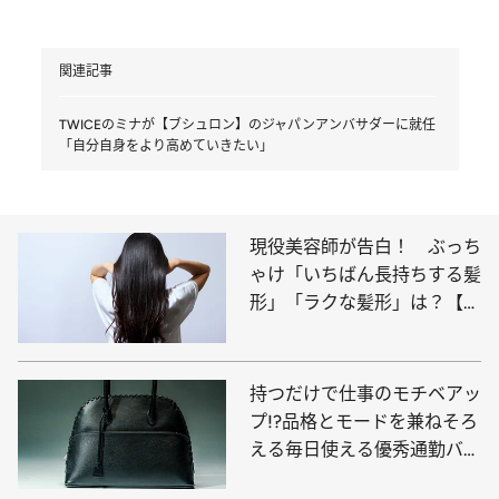
関連記事
TWICEのミナが【ブシュロン】のジャパンアンバサダーに就任
「自分自身をより高めていきたい」
現役美容師が告白！ ぶっち
ゃけ「いちばん長持ちする髪
形」「ラクな髪形」は？【レ
ディース篇】
持つだけで仕事のモチベアッ
プ!?品格とモードを兼ねそろ
える毎日使える優秀通勤バッ
グ