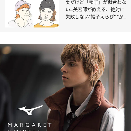
夏だけど「帽子」が似合わな
い…美容師が教える、絶対に
失敗しない“帽子えらび” “か
ぶり方”とは