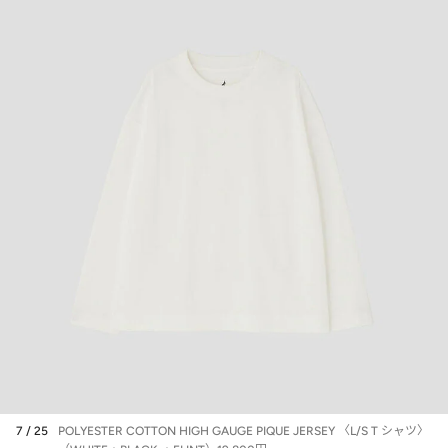
7 / 25
POLYESTER COTTON HIGH GAUGE PIQUE JERSEY 〈L/S T シャツ〉