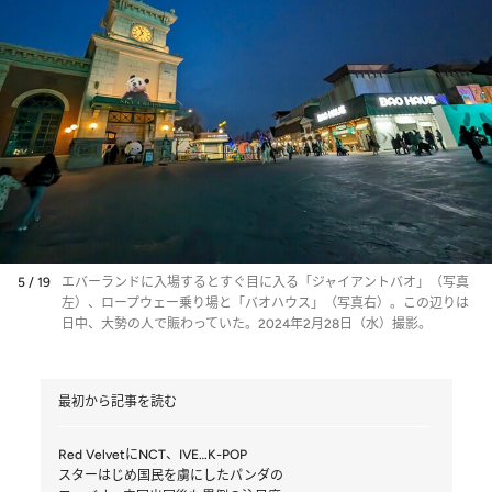
5 / 19
エバーランドに入場するとすぐ目に入る「ジャイアントバオ」（写真
左）、ロープウェー乗り場と「バオハウス」（写真右）。この辺りは
日中、大勢の人で賑わっていた。2024年2月28日（水）撮影。
最初から記事を読む
Red VelvetにNCT、IVE…K-POP
スターはじめ国民を虜にしたパンダの