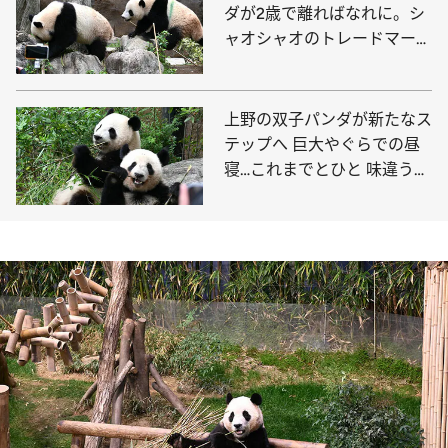
ダが2歳で離ればなれに。シ
ャオシャオのトレードマーク
「緑のライン」は!?
上野の双子パンダが新たなス
テップへ 巨大やぐらでの昼
寝…これまでとひと 味違う可
愛い姿を観られる日が近い？