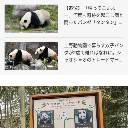
【追悼】 「帰ってこいよー
ー」何度も奇跡を起こし病と
闘ったパンダ「タンタン」の
28年の生涯
上野動物園で暮らす双子パン
ダが2歳で離ればなれに。シ
ャオシャオのトレードマーク
「緑のライン」は!?