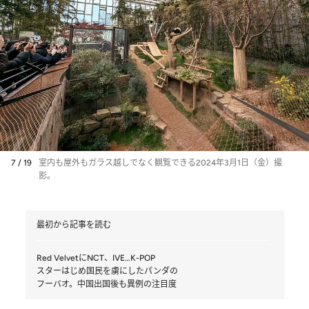
7 / 19
室内も屋外もガラス越しでなく観覧できる2024年3月1日（金）撮
影。
最初から記事を読む
Red VelvetにNCT、IVE…K-POP
スターはじめ国民を虜にしたパンダの
フーバオ。中国出国後も異例の注目度