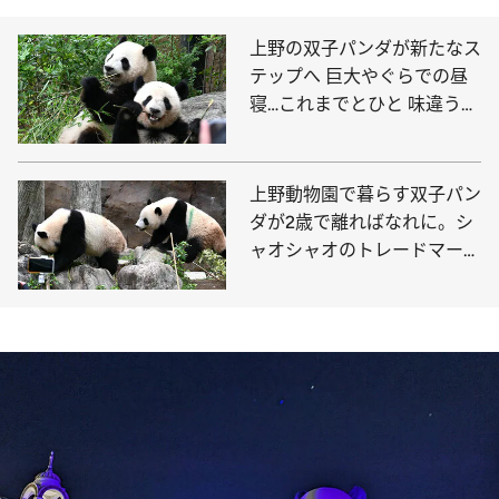
上野の双子パンダが新たなス
テップへ 巨大やぐらでの昼
寝…これまでとひと 味違う可
愛い姿を観られる日が近い？
上野動物園で暮らす双子パン
ダが2歳で離ればなれに。シ
ャオシャオのトレードマーク
「緑のライン」は!?