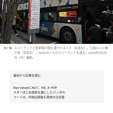
9 / 19
エバーランドと駐車場の間を運行するバス（写真左）。江南のバス乗
り場（写真右）。5002のバスがエバーランドを通る。2024年2月29
日（木）撮影。
最初から記事を読む
Red VelvetにNCT、IVE…K-POP
スターはじめ国民を虜にしたパンダの
フーバオ。中国出国後も異例の注目度