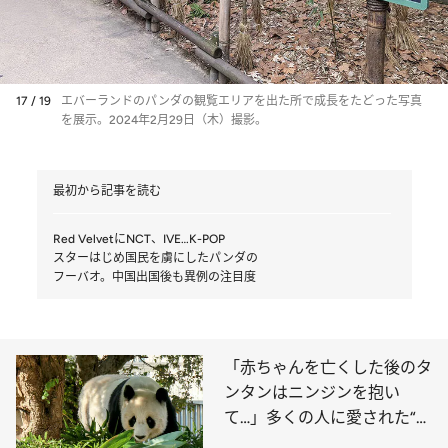
17 / 19
エバーランドのパンダの観覧エリアを出た所で成長をたどった写真
を展示。2024年2月29日（木）撮影。
最初から記事を読む
Red VelvetにNCT、IVE…K-POP
スターはじめ国民を虜にしたパンダの
フーバオ。中国出国後も異例の注目度
「赤ちゃんを亡くした後のタ
ンタンはニンジンを抱い
て…」多くの人に愛された“神
戸のお嬢様”の一生