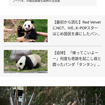
フーバオ。中国出国後も異例の注目度
【最初から読む】Red Velvet
にNCT、IVE…K-POPスター
はじめ国民を虜にしたパンダ
のフーバオ。中国出国後も異
例の注目度
【追悼】 「帰ってこいよー
ー」何度も奇跡を起こし病と
闘ったパンダ「タンタン」の
28年の生涯