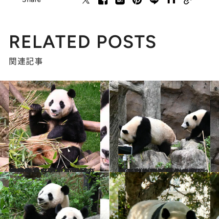
RELATED POSTS
関連記事
2024.6.5
【最初から読む】Red VelvetにNCT、IVE…K-POPスターはじめ国民を虜にしたパンダのフーバオ。中国出国後も異例の注目度
ライフスタイル
2024.4.13
上野動物園で暮らす双子パンダが2歳で離ればなれに。シャオシャオのトレードマーク「緑のライン」は!?
ライフスタイル