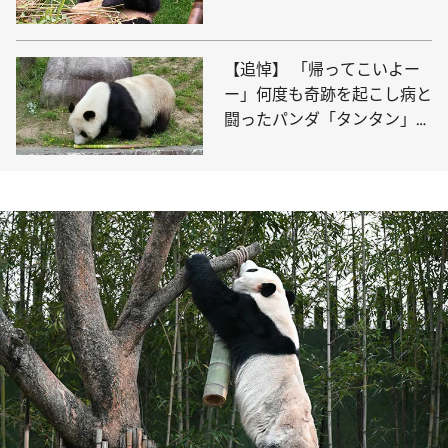
のフーバオ。中国出国後も異
例の注目度
【追悼】 「帰ってこいよー
ー」何度も奇跡を起こし病と
闘ったパンダ「タンタン」の
28年の生涯