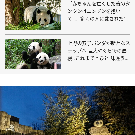
「赤ちゃんを亡くした後のタ
ンタンはニンジンを抱い
て…」多くの人に愛された“神
戸のお嬢様”の一生
上野の双子パンダが新たなス
テップへ 巨大やぐらでの昼
寝…これまでとひと 味違う可
愛い姿を観られる日が近い？