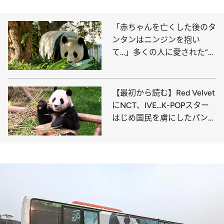
「赤ちゃんを亡くした後のタ
ンタンはニンジンを抱い
て…」多くの人に愛された“神
戸のお嬢様”の一生
【最初から読む】Red Velvet
にNCT、IVE…K-POPスター
はじめ国民を虜にしたパンダ
のフーバオ。中国出国後も異
例の注目度