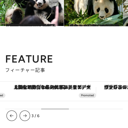
2024.4.13
上野の双子パンダが新たなステップへ 巨大やぐらでの昼寝…これまでとひと 味違う可愛い姿を観られる日が近い？
ライフスタイル
2024.4.6
「赤ちゃんを亡くした後のタンタンはニンジンを抱いて…」多くの人に愛された“神戸のお嬢様”の一生
ライフスタイル
FEATURE
フィーチャー記事
ーズ
ヴァシュロン・コンスタンタン「オーヴァーシーズ・オートマティック」。旅愛好家のお気に入りコレクションから、ジェンダーレスな新作が登場
【夏限定ディナーコース】旬を
4
/
6