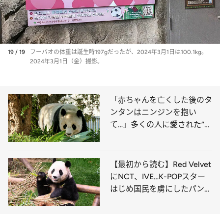
19 / 19
フーバオの体重は誕生時197gだったが、2024年3月1日は100.1kg。
2024年3月1日（金）撮影。
「赤ちゃんを亡くした後のタ
ンタンはニンジンを抱い
て…」多くの人に愛された“神
戸のお嬢様”の一生
【最初から読む】Red Velvet
にNCT、IVE…K-POPスター
はじめ国民を虜にしたパンダ
のフーバオ。中国出国後も異
例の注目度