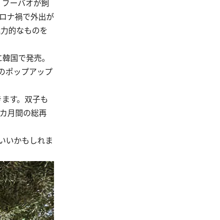
、フーバオが飼
コロナ禍で外出が
魅力的なものを
に韓国で発売。
のポップアップ
きます。双子も
0カ月間の総再
いいかもしれま