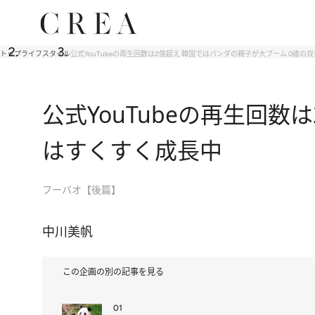
トップ
ライフスタイル
公式YouTubeの再生回数は2億超え 韓国ではパンダの親子が大ブーム 0歳
公式YouTubeの再生回
はすくすく成長中
フーバオ【後篇】
中川美帆
この企画の別の記事を見る
01