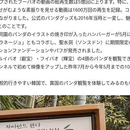
ップされたフーバオの動画の総再生数は5億回に上ります。特に
がむような素振りを見せる動画は1600万回の再生を記録。
ながりました。公式のパンダグッズも2016年当時と一変し、
とのことです。
園のパンダのイラストの焼き印が入ったハンバーガーが5月
ラネージュ」ともコラボし、聖水洞（ソンスドン）に期間限定
ションファンデーションやパフが発売されました。
イバオ（叡宝）・フイバオ（輝宝）の4頭のパンダを観覧で
ネルで初めて映像をアップした昨年7月から今年5月までの1
較的行きやすい韓国で、異国のパンダ観覧を体験してみるのも