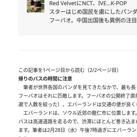
Red VelvetにNCT、IVE…K-POP
スターはじめ国民を虜にしたパン
フーバオ。中国出国後も異例の注
この記事を1ページ目から読む（2/2ページ目）
帰りのバスの時間に注意
筆者が世界各国のパンダを見てきたなかで、最も長く
フーバオはそれに匹敵します。フーバオの公開終了直
選で人数を絞った）、エバーランドは交通の便が良く
エバーランドは、ソウル近郊の龍仁市に位置します。
バスは高速道路を走るので、渋滞にほとんど巻き込ま
ます。筆者は2月28日（水）午後7時過ぎにエバーラ