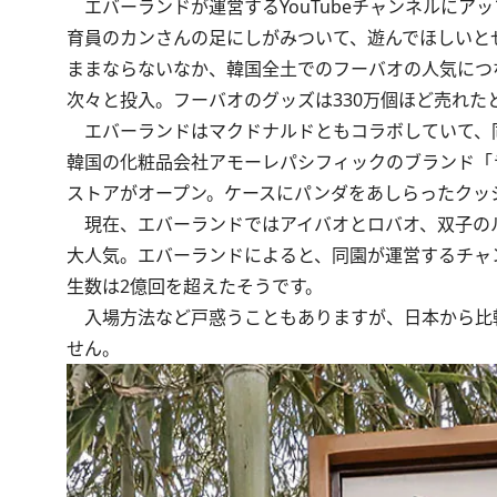
エバーランドが運営するYouTubeチャンネルにア
育員のカンさんの足にしがみついて、遊んでほしいとせ
ままならないなか、韓国全土でのフーバオの人気につ
次々と投入。フーバオのグッズは330万個ほど売れた
エバーランドはマクドナルドともコラボしていて、同
韓国の化粧品会社アモーレパシフィックのブランド「
ストアがオープン。ケースにパンダをあしらったクッ
現在、エバーランドではアイバオとロバオ、双子のル
大人気。エバーランドによると、同園が運営するチャン
生数は2億回を超えたそうです。
入場方法など戸惑うこともありますが、日本から比
せん。