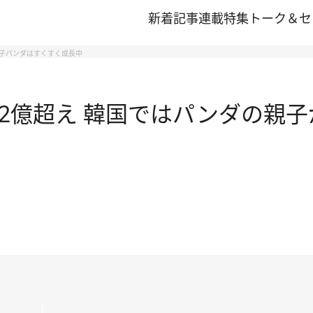
新着記事
連載
特集
トーク＆セ
の双子パンダはすくすく成長中
数は2億超え 韓国ではパンダの親