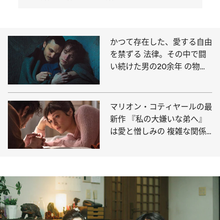
かつて存在した、愛する自由
を禁ずる 法律。その中で闘
い続けた男の20余年 の物語
を描いた映画『大いなる自
由』
マリオン・コティヤールの最
新作 『私の大嫌いな弟へ』
は愛と憎しみの 複雑な関係
を描いた“家族の物語”