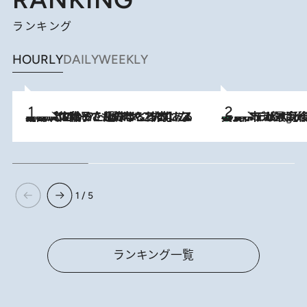
ランキング
HOURLY
DAILY
WEEKLY
2026.8.5
【阿川佐和子さんの年とる力】なぜ70代で始めた趣味は“こんなに楽しい”のか？ ピアノ、俳句…スランプに陥っても続けられる“ある秘訣”とは
美食、デザイン、ホスピタリティのすべてが最高峰！ ノルウェー第4の都市スタヴァンゲルのW
9 Hours Ago
1 / 5
ランキング一覧