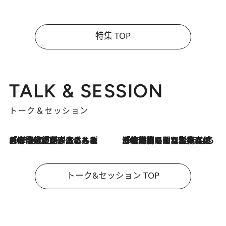
特集 TOP
TALK & SESSION
トーク＆セッション
2026.8.3
「今後値上げがあるとすれば…」「リスクがあるのは今年の冬」エネルギー専門家が語る、ホルムズ海峡封鎖が家庭にもたらす“ある心配”
2026.8.3
「住宅建てられない…」「サーチャージ料の高値が続いている」ホルムズ海峡封鎖による影響はいつまで続く？《エネルギー専門家に聞く“どうなる日本の暮らし”》
トーク&セッション TOP