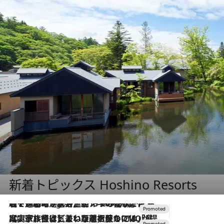
新着トピックス Hoshino Resorts
【トンボの足水浴】ヒノキの香りに包まれて涼感マックス！約13℃の湧水かけ流しを避暑地「星野温泉 トンボの湯」で体験
7 Hours Ago
2026.7.31
【ホテル帰省】という選択肢をOMOが提案。家族とほどよい距離を保つには「昼は実家、夜は気兼ねなくホテルで！」