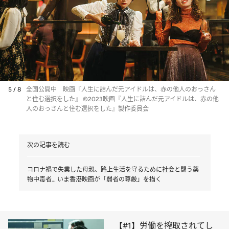
5 / 8
全国公開中 映画『人生に詰んだ元アイドルは、赤の他人のおっさん
と住む選択をした』 ©2023映画『人生に詰んだ元アイドルは、赤の他
人のおっさんと住む選択をした』製作委員会
次の記事を読む
コロナ禍で失業した母親、路上生活を守るために社会と闘う薬
物中毒者… いま香港映画が「弱者の尊厳」を描く
【#1】労働を搾取されてし