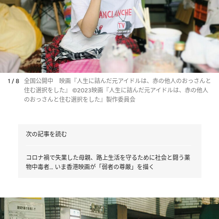
1 / 8
全国公開中 映画『人生に詰んだ元アイドルは、赤の他人のおっさんと
住む選択をした』 ©2023映画『人生に詰んだ元アイドルは、赤の他人
のおっさんと住む選択をした』製作委員会
次の記事を読む
コロナ禍で失業した母親、路上生活を守るために社会と闘う薬
物中毒者… いま香港映画が「弱者の尊厳」を描く