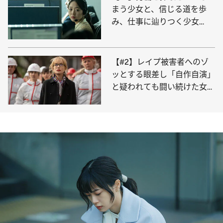
まう少女と、信じる道を歩
み、仕事に辿りつく少女
今、「働く」とはどういうこ
とか
【#2】レイプ被害者へのゾ
ッとする眼差し「自作自演」
と疑われても闘い続けた女性
が最後に手にする“救い”とは