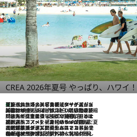
CREA 2026年夏号 やっぱり、ハワイ
【厳選旅コスメ】「多機能アイテムがメイン！」旅好き美容エディターが選んだ夏旅ベストコスメを発表【Mサイズジップ】
9 Hours Ago
2026.8.6
「荷物が増えるほど旅ストレスは増す」美容ジャーナリストがたどり着いた最終結論。“化粧品を劇的に減らす”感動の凝縮美容とは
2026.8.6
「旅先には金髪ウィッグを持参」日本と同じメイクでは損してる!? 美容ジャーナリストが提案する“掟破りの旅美容”とは
2026.8.6
【厳選旅コスメ】「身軽さ＆UV対策重視！」ヘアアーティストshucoが選んだ夏旅ベストコスメを発表【Mサイズジップ】
2026.8.5
【厳選旅コスメ】国内をあちこち移動する河井菜摘が選んだ夏旅ベストコスメ発表！「リラックスアイテムはマスト」【Mサイズジップ】
2026.8.4
【厳選旅コスメ】「紫外線＆乾燥対策しながらメイク感も！」ヘア＆メイクGeorgeが選んだ夏旅ベストコスメを発表！【Mサイズジップ】