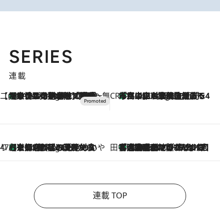
SERIES
連載
【CREA×星野リゾート】唯一無二。癒しと発見が待つ場所へ
【トンボの足水浴】ヒノキの香りに包まれて涼感マックス！約13℃の湧水かけ流しを避暑地「星野温泉 トンボの湯」で体験
7 Hours Ago
CREA'S CHOICE
「立川にも歌舞伎があるんだよ」 片岡仁左衛門・市川中車ら豪華座組みで4年目の立川立飛歌舞伎へ
9 Hours Ago
47都道府県の手みやげ ひんやりスイーツで夏を満喫
【京都府】この夏絶対食べたい 冷やしておいしいおやつ3選 ひと口目から心を掴む新緑のテリーヌ
9 Hours Ago
田中稲の勝手に再ブーム
「湘南乃風に憧れて」観客大盛上がりの“タオル回し”に、ラッパー顔負けの高速歌唱まで…さだまさし（74）のアグレッシブすぎる現在地
2026.8.7
連載 TOP