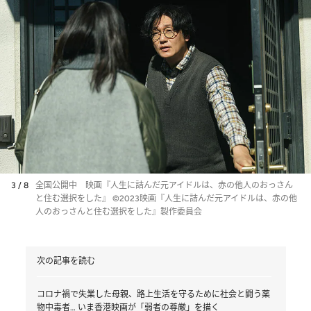
3 / 8
全国公開中 映画『人生に詰んだ元アイドルは、赤の他人のおっさん
と住む選択をした』 ©2023映画『人生に詰んだ元アイドルは、赤の他
人のおっさんと住む選択をした』製作委員会
次の記事を読む
コロナ禍で失業した母親、路上生活を守るために社会と闘う薬
物中毒者… いま香港映画が「弱者の尊厳」を描く