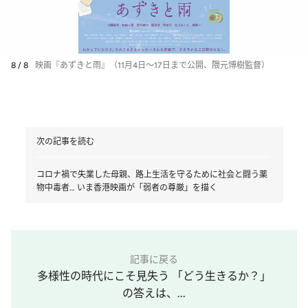
8 / 8
映画『あずきと雨』（11月4日～17日まで公開、隈元博樹監督）
次の記事を読む
コロナ禍で失業した母親、路上生活を守るために社会と闘う薬
物中毒者… いま香港映画が「弱者の尊厳」を描く
記事に戻る
多様性の時代にこそ見失う 「どう生きるか？」
の答えは、...