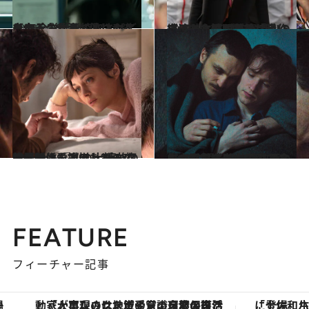
2023.9.10
【#1】労働を搾取されてしまう少女と、信じる道を歩み、仕事に辿りつく少女 今、「働く」とはどういうことか
カルチャー
2023.10.24
【#2】レイプ被害者へのゾッとする眼差し「自作自演」と疑われても闘い続けた女性が最後に手にする“救い”とは
カルチャー
2023.9.14
マリオン・コティヤールの最新作 『私の大嫌いな弟へ』は愛と憎しみの 複雑な関係を描いた“家族の物語”
カルチャー
2023.7.6
かつて存在した、愛する自由を禁ずる 法律。その中で闘い続けた男の20余年 の物語を描いた映画『大いなる自由』
カルチャー
FEATURE
フィーチャー記事
「大事なのは地域の意識を変えること」。ロレックス賞受賞の自然保護活動家が実現させたナイジェリアの自然環境の復活