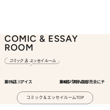
COMIC & ESSAY
ROOM
2026.7.30
第15話 アイス
2026.7.30
第8回「同人誌即売会にチャレンジ その2」
コミック＆エッセイルームTOP