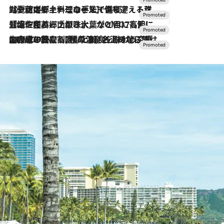
2026.7.24
【夏限定ディナーコース】旬を迎える稚鮎や花ズッキーニなどをイタリア・トスカーナの郷土料理の手法で満喫！
2026.7.17
「土佐和ハーブかき氷」がOMO7高知に登場！生姜、山椒、大葉など目にも舌にも涼を呼ぶ郷土の味
2026.7.10
NEW OPEN！【界 草津】名湯の地に誕生。趣の異なる2種の温泉と上州ならではの会席・蕎麦割烹など美食を味わう究極の癒やし旅