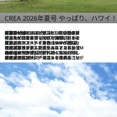
CREA 2026年夏号 やっぱり、ハワイ
「荷物が増えるほど旅ストレスは増す」美容ジャーナリストがたどり着いた最終結論。“化粧品を劇的に減らす”感動の凝縮美容とは
2026.8.6
「旅先には金髪ウィッグを持参」日本と同じメイクでは損してる!? 美容ジャーナリストが提案する“掟破りの旅美容”とは
2026.8.6
【厳選旅コスメ】「身軽さ＆UV対策重視！」ヘアアーティストshucoが選んだ夏旅ベストコスメを発表【Mサイズジップ】
2026.8.6
2026.8.5
【厳選旅コスメ】国内をあちこち移動する河井菜摘が選んだ夏旅ベストコスメ発表！「リラックスアイテムはマスト」【Mサイズジップ】
2026.8.4
【厳選旅コスメ】「紫外線＆乾燥対策しながらメイク感も！」ヘア＆メイクGeorgeが選んだ夏旅ベストコスメを発表！【Mサイズジップ】
2026.8.3
【厳選旅コスメ】「保湿もタイパ重視！」“サウナ好き”タレント清水みさとが愛用する夏旅ベストコスメを発表！【Mサイズジップ】