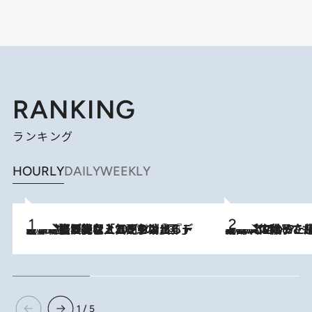
RANKING
ランキング
HOURLY
DAILY
WEEKLY
2026.8.5
【なぜ吉沢亮は「気配を消せる」のか？】興行収入208億の『国宝』を経て挑むミュージカル『ディア・エヴァン・ハンセン』。トップ俳優が舞台上でさらけ出した“孤独”とは
2026.8.5
【阿川佐和子さんの年とる力】なぜ70代で始めた趣味は“こんなに楽しい”のか？ ピアノ、俳句…スランプに陥っても続けられる“ある秘訣”とは
1 / 5