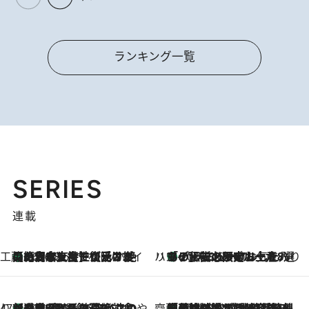
ランキング一覧
SERIES
連載
工藤まやのおもてなしハワイ
【ハワイ土産】ローカルの絶大な支持で復活！ 絶品の幻クッキー《元ファンの日本人女性が受け継いだ名店》
2026.8.6
ハワイ賢者 リサのお気に入りリスト
あの伝説の限定トートも！ リニューアルした「ディーン＆デルーカ ハワイ」で必須のお土産8選
2026.8.6
47都道府県の手みやげ ひんやりスイーツで夏を満喫
【三重県】この夏絶対食べたい 冷やしておいしいおやつ3選 お餅×アイスの新感覚スイーツ
2026.8.6
齋藤 薫 美容脳ルネサンス
「荷物が増えるほど旅ストレスは増す」美容ジャーナリストがたどり着いた最終結論。“化粧品を劇的に減らす”感動の凝縮美容とは
2026.8.6