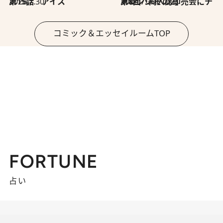
2026.7.30
第15話 アイス
2026.7.30
第8回「同人誌即売会にチャレンジ その2」
コミック＆エッセイルームTOP
FORTUNE
占い