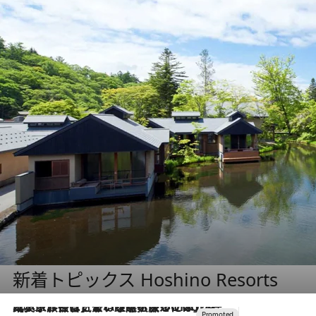
新着トピックス Hoshino Resorts
2026.7.31
【ホテル帰省】という選択肢をOMOが提案。家族とほどよい距離を保つには「昼は実家、夜は気兼ねなくホテルで！」