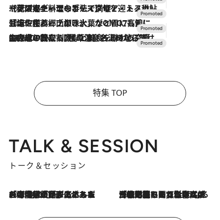
2026.7.24
【夏限定ディナーコース】旬を迎える稚鮎や花ズッキーニなどをイタリア・トスカーナの郷土料理の手法で満喫！
2026.7.17
「土佐和ハーブかき氷」がOMO7高知に登場！生姜、山椒、大葉など目にも舌にも涼を呼ぶ郷土の味
2026.7.10
NEW OPEN！【界 草津】名湯の地に誕生。趣の異なる2種の温泉と上州ならではの会席・蕎麦割烹など美食を味わう究極の癒やし旅
特集 TOP
TALK & SESSION
トーク＆セッション
2026.8.3
「今後値上げがあるとすれば…」「リスクがあるのは今年の冬」エネルギー専門家が語る、ホルムズ海峡封鎖が家庭にもたらす“ある心配”
2026.8.3
「住宅建てられない…」「サーチャージ料の高値が続いている」ホルムズ海峡封鎖による影響はいつまで続く？《エネルギー専門家に聞く“どうなる日本の暮らし”》