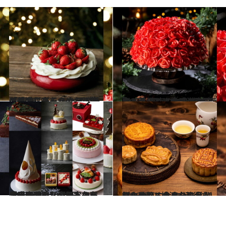
2023.9.28
「日本に来てあまおう苺に感激した」 シェフが苺の美味しさをつめた新作 ケーキ【パーク ハイアット 東京】
グルメ
2023.10.8
全て手作り！約100個の赤いバラでできたチョコレートドームに大感激帝国ホテル 東京のクリスマスケーキ
グルメ
2023.9.30
【完売必至】今年も争奪戦の予感！10月1日（日）予約スタートで必ず手に入れたい限定ケーキ【8選】
グルメ
2023.9.27
【中秋節に食べたい月餅・4選】 横浜中華街を知りつくすライターが 贈りたくなる＆自分で食べたい逸品
グルメ