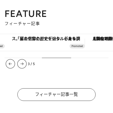
FEATURE
フィーチャー記事
「星のや富士」でデジタルデトックス。冨士信仰の歴史を辿り、心身を調える。
【銀座で出合う最旬美容】美髪ケアや上質な眠
3
/
5
フィーチャー記事一覧