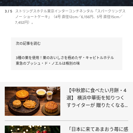
3 / 5
ストリングスホテル東京インターコンチネンタル「スパークリングス
ノー ショートケーキ」（4号 直径12cm／6,156円、5号 直径15cm／
7,452円）。
次の記事を読む
3種の栗を使用！栗のおいしさを極めたザ・キャピトルホテル
東急のブッシュ・ド・ノエルは格別の味
【中秋節に食べたい月餅・4
選】 横浜中華街を知りつく
すライターが 贈りたくなる
＆自分で食べたい逸品
「日本に来てあまおう苺に感