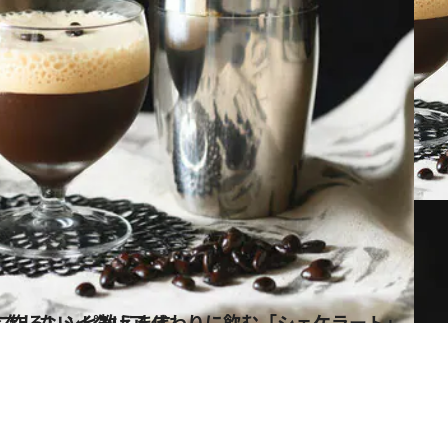
「シェケラート」って？ 自宅で簡単に作るレシピ教えます