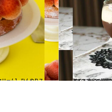
2023.5.30
アイスコーヒーが存在しないイタリア 代わりに飲む
グルメ