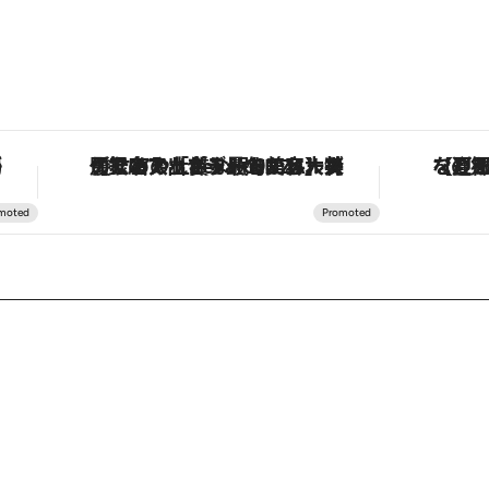
ルーズ
【夏限定ディナーコース】旬を迎える稚鮎や花ズッキーニなどをイタリア・トスカーナの郷土料理の手法で満喫！