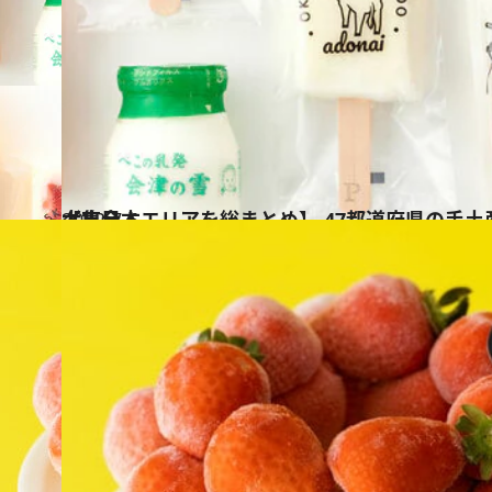
2022.7.6
【東日本エリアを総まとめ】 47都道府県の手土産 つめたい夏のおやつ大集合！
グルメ