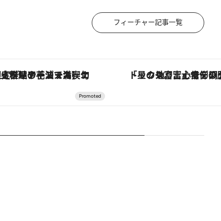
フィーチャー記事一覧
「星のや富士」でデジタルデトックス。冨士信仰の歴史を辿り、心身を調える。
「土佐和ハーブかき氷」がOMO7高知に登場！生姜、山椒、大