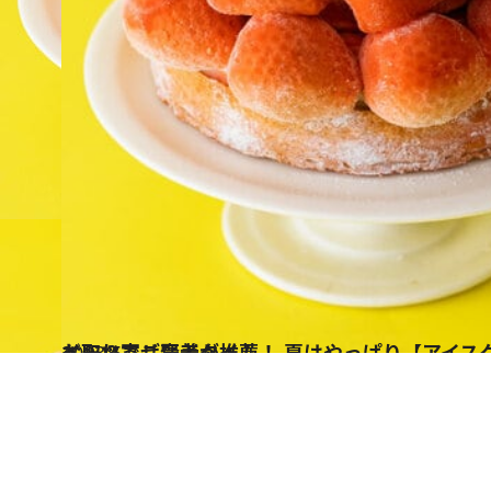
2023.6.7
お取り寄せ賢者が推薦！ 夏はやっぱり【アイスクリーム】 ひんやりスイーツでご褒美タイム
グルメ