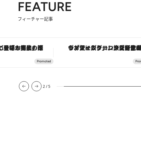
FEATURE
フィーチャー記事
ヴァシュロン・コンスタンタン「オーヴァーシーズ・オートマティック」。旅愛好家のお気に入りコレクションから、ジェンダーレスな新作が登場
【銀座で出合う最旬美容】美髪ケアや上質な眠り…セルフケアのアップデートから、特別な名入れギフトまで。大人のための「ReFa GINZA」ク
3
/
5