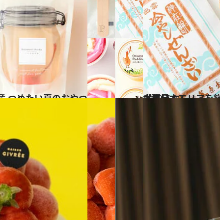
2022.7.20
【西日本エリアを総まとめ】 47都道府県の手土産 つめたい夏のおやつ大集合！
グルメ