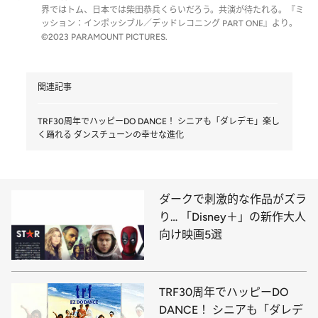
界ではトム、日本では柴田恭兵くらいだろう。共演が待たれる。『ミ
ッション：インポッシブル／デッドレコニング PART ONE』より。
©2023 PARAMOUNT PICTURES.
関連記事
TRF30周年でハッピーDO DANCE！ シニアも「ダレデモ」楽し
く踊れる ダンスチューンの幸せな進化
ダークで刺激的な作品がズラ
り… 「Disney＋」の新作大人
向け映画5選
TRF30周年でハッピーDO
DANCE！ シニアも「ダレデ