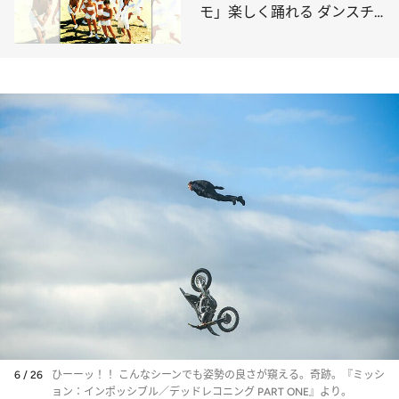
モ」楽しく踊れる ダンスチ
ューンの幸せな進化
6 / 26
ひーーッ！！ こんなシーンでも姿勢の良さが窺える。奇跡。『ミッシ
ョン：インポッシブル／デッドレコニング PART ONE』より。