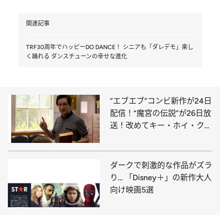
関連記事
TRF30周年でハッピーDO DANCE！ シニアも「ダレデモ」楽し
く踊れる ダンスチューンの幸せな進化
”エブエブ”コンビ新作が24日
配信！“魔宮の伝説”が26日放
送！改めてキー・ホイ・クァ
ンを祝いたい
ダークで刺激的な作品がズラ
り… 「Disney＋」の新作大人
向け映画5選