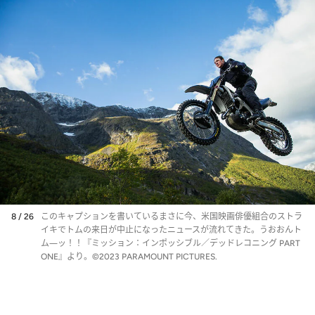
8 / 26
このキャプションを書いているまさに今、米国映画俳優組合のストラ
イキでトムの来日が中止になったニュースが流れてきた。うおおんト
ム―ッ！！『ミッション：インポッシブル／デッドレコニング PART
ONE』より。©2023 PARAMOUNT PICTURES.