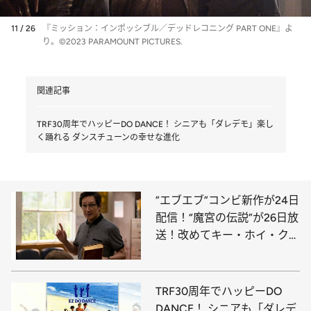
11 / 26
『ミッション：インポッシブル／デッドレコニング PART ONE』よ
り。©2023 PARAMOUNT PICTURES.
関連記事
TRF30周年でハッピーDO DANCE！ シニアも「ダレデモ」楽し
く踊れる ダンスチューンの幸せな進化
”エブエブ”コンビ新作が24日
配信！“魔宮の伝説”が26日放
送！改めてキー・ホイ・クァ
ンを祝いたい
TRF30周年でハッピーDO
DANCE！ シニアも「ダレデ