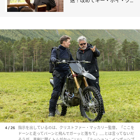
送！改めてキー・ホイ・クァ
ンを祝いたい
4 / 26
指示を出しているのは、クリストファー・マッカリー監督。「ここを
ドーンと走ってバーンと飛んでガーッと落ちて」……とは言ってないだ
ろうが、真剣に聞くトムがかっこいい。『ミッション：インポッシブ