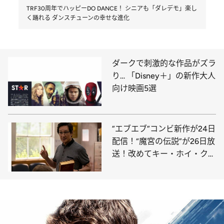
TRF30周年でハッピーDO DANCE！ シニアも「ダレデモ」楽し
く踊れる ダンスチューンの幸せな進化
ダークで刺激的な作品がズラ
り… 「Disney＋」の新作大人
向け映画5選
”エブエブ”コンビ新作が24日
配信！“魔宮の伝説”が26日放
送！改めてキー・ホイ・クァ
ンを祝いたい