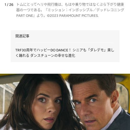
1 / 26
トムにとってヘリや飛行機は、もはや乗り物ではなくぶら下がり健康
器の一つである。『ミッション：インポッシブル／デッドレコニング
PART ONE』より。©2023 PARAMOUNT PICTURES.
関連記事
TRF30周年でハッピーDO DANCE！ シニアも「ダレデモ」楽し
く踊れる ダンスチューンの幸せな進化