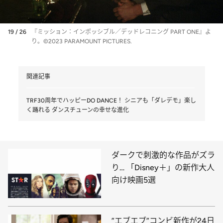
19 / 26
『ミッション：インポッシブル／デッドレコニング PART ONE』よ
り。©2023 PARAMOUNT PICTURES.
関連記事
TRF30周年でハッピーDO DANCE！ シニアも「ダレデモ」楽し
く踊れる ダンスチューンの幸せな進化
ダークで刺激的な作品がズラ
り… 「Disney＋」の新作大人
向け映画5選
”エブエブ”コンビ新作が24日