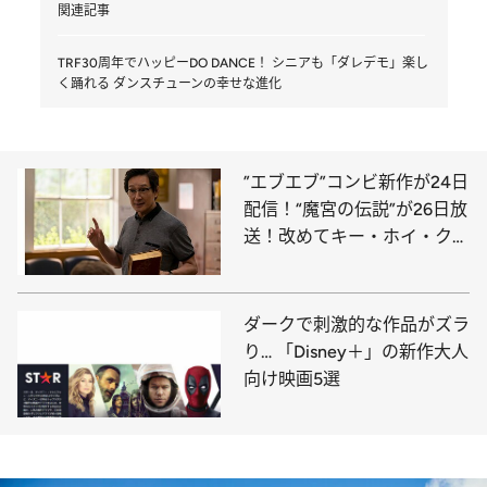
関連記事
TRF30周年でハッピーDO DANCE！ シニアも「ダレデモ」楽し
く踊れる ダンスチューンの幸せな進化
”エブエブ”コンビ新作が24日
配信！“魔宮の伝説”が26日放
送！改めてキー・ホイ・クァ
ンを祝いたい
ダークで刺激的な作品がズラ
り… 「Disney＋」の新作大人
向け映画5選