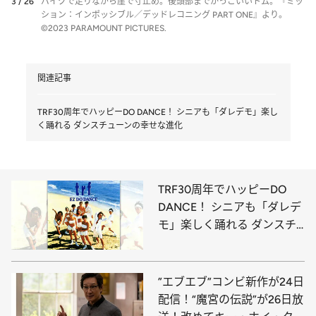
3 / 26
バイクで走りながら崖で寸止め。後頭部までかっこいいトム。『ミッ
ション：インポッシブル／デッドレコニング PART ONE』より。
©2023 PARAMOUNT PICTURES.
関連記事
TRF30周年でハッピーDO DANCE！ シニアも「ダレデモ」楽し
く踊れる ダンスチューンの幸せな進化
TRF30周年でハッピーDO
DANCE！ シニアも「ダレデ
モ」楽しく踊れる ダンスチ
ューンの幸せな進化
”エブエブ”コンビ新作が24日
配信！“魔宮の伝説”が26日放