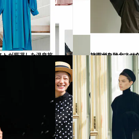
2022.9.11
マーガレット・ハウエル×ミズノ ものづくりに真摯に向き合う 感
コミック ＆ エッセ