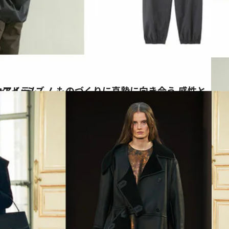
性と技術力を融合させたアイテム
イ