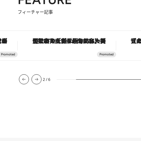
フィーチャー記事
・オートマティック」。旅愛好家のお気に入りコレクションから、ジェンダーレスな新作が登場
【銀座で出合う最旬美容】美髪ケアや上質な眠り…セルフケアのアップデートから、特別な名入れギフトまで。大人のための「ReFa GINZA」クルーズ
2
/
6