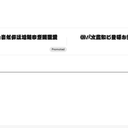
「大事なのは地域の意識を変えること」。ロレックス賞受賞の自然保護活動家が実現させたナイジェリアの自然環境の復活
「土佐和ハーブかき氷」がOMO7高知に登場