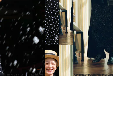
2022.9.14
【バレンシアガ、ロエベ、ザ・ロウ】 注目メゾンの新作「黒バ
コミック ＆ エッセ