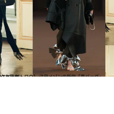
ッグ」3選 秋の装いにシックな趣を！
イ