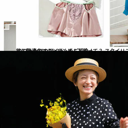
2022.8.8
旅に最適なマキシワンピ＆下着って？ スタイリストが厳選した温泉旅に ぴったりのアイテムをご紹介！
旅＆お出かけ