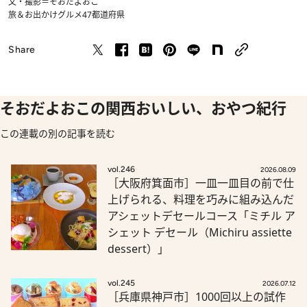
文・撮影＝そおだよおこ
旅＆お出かけ
グルメ
47都道府県
Share
そおだよおこの関西おいしい、おやつ紀行
この連載の別の記事を読む
vol.246
2026.08.09
［大阪府箕面市］一皿一皿目の前で仕
上げられる、料理を巧みに組み込んだ
アシェットデセールコース「ミチル ア
シェット デセール（Michiru assiette
dessert）」
vol.245
2026.07.12
［兵庫県神戸市］1000回以上の試作