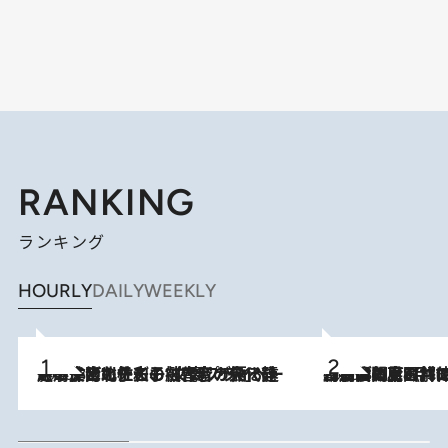
RANKING
ランキング
HOURLY
DAILY
WEEKLY
2026.8.3
《「文士の子ども被害者の会」発足！》阿川佐和子（72）が語る遠藤周作に北杜夫、劇作家・矢代静一の子どもたちの“文豪プライベート事件簿”
2026.8.8
「最後に見られてよかった」上野動物園の東園パンダ舎が解体前に特別公開。8月16日まで延長されたパネル展と共に辿る“半世紀”のパンダ飼育《解体工事の図面あり》