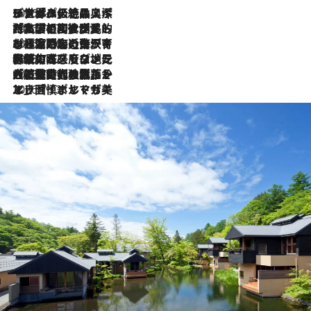
2026.8.8
リスボンの絶品スイーツ「パステル・デ・ナタ」とは？ポルトガル伝統の奥深い世界へ
2026.7.27
「私の祖国はポルトガル語です」国民的詩人フェルナンド・ペソアと、彼が愛した文学の街を歩く
2026.7.26
ポルトガル近海が育む極上の海の幸。キリリと冷えた白ワインと愉しむ、シーフード専門店の贅沢
2026.7.22
伝統の味をモダンに昇華。高感度な地元客が集う、リスボンの最旬ガストロノミー
2026.7.21
大航海時代の栄華から、震災、独裁、そして革命へ。ポルトガル・首都リスボンの石畳に刻まれた「歴史の光と影」
2026.7.13
エッセイ・ヤマザキマリ「慎ましくも美しき国 ポルトガル」