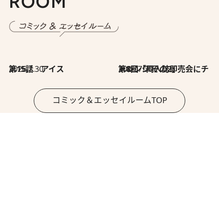
ROOM
2026.7.30
第15話 アイス
2026.7.30
第8回「同人誌即売会にチャレンジ その2」
コミック＆エッセイルームTOP