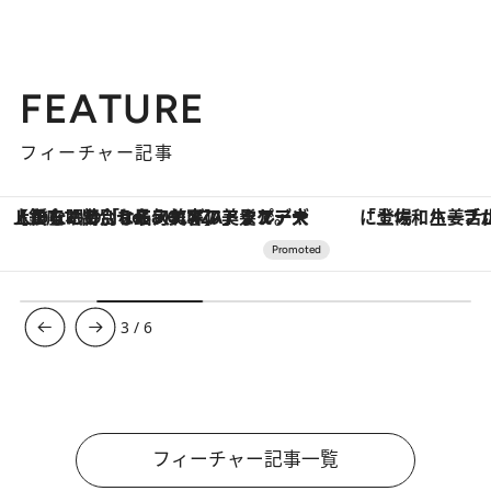
FEATURE
フィーチャー記事
「土佐和ハーブかき氷」がOMO7高知に登場！生姜、山椒、大葉など目にも舌にも涼を呼ぶ郷土の味
【夏限定ディナーコース】旬を迎
3
/
6
フィーチャー記事一覧