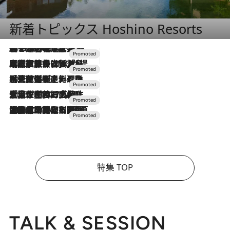
新着トピックス Hoshino Resorts
2026.8.7
【トンボの足水浴】ヒノキの香りに包まれて涼感マックス！約13℃の湧水かけ流しを避暑地「星野温泉 トンボの湯」で体験
2026.7.31
【ホテル帰省】という選択肢をOMOが提案。家族とほどよい距離を保つには「昼は実家、夜は気兼ねなくホテルで！」
2026.7.24
【夏限定ディナーコース】旬を迎える稚鮎や花ズッキーニなどをイタリア・トスカーナの郷土料理の手法で満喫！
2026.7.17
「土佐和ハーブかき氷」がOMO7高知に登場！生姜、山椒、大葉など目にも舌にも涼を呼ぶ郷土の味
2026.7.10
NEW OPEN！【界 草津】名湯の地に誕生。趣の異なる2種の温泉と上州ならではの会席・蕎麦割烹など美食を味わう究極の癒やし旅
特集 TOP
TALK & SESSION