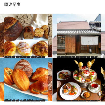
関連記事
2025.7.13
［兵庫県・神戸市舞子］インドネシア・バリ島出身の店主が作るシンプル、ヘルシー、デリシャスなサワードウブレッドの店「RAGI（ラギ）」
グルメ
2025.6.8
［大阪府・大阪市平野区］江戸時代後期の古民家カフェで、上質なお菓子をほっこり味わう、大人なおやつ時間「あひる菓子店」
グルメ
2025.5.11
［兵庫県・神戸市］世界各国のパンを揃える、台湾人ブーランジェの小さなパン屋さん「BAKERY K-PORT（ベーカリーケイポート）長田本店」
グルメ
2025.4.13
[兵庫県・神戸市]閑静な住宅街のサロン・ド・テで、華やぎのあるアフタヌーンティーを「アヴィニョンのりゅう」
グルメ