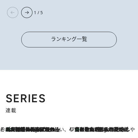
1 / 5
ランキング一覧
SERIES
連載
そおだよおこの関西おいしい、おやつ紀行
［大阪府箕面市］一皿一皿目の前で仕上げられる、料理を巧みに組み込んだアシェットデセールコース「ミチル アシェット デセール（Michiru assiette dessert）」
6 Hours Ago
47都道府県の手みやげ ひんやりスイーツで夏を満喫
【和歌山県】この夏絶対食べたい 冷やしておいしいおやつ3選 みかんがごろっと丸ごと入ったジュレ
6 Hours Ago