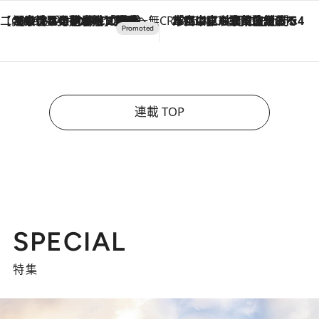
【CREA×星野リゾート】唯一無二。癒しと発見が待つ場所へ
2026.8.7
【トンボの足水浴】ヒノキの香りに包まれて涼感マックス！約13℃の湧水かけ流しを避暑地「星野温泉 トンボの湯」で体験
CREA'S CHOICE
2026.8.7
「立川にも歌舞伎があるんだよ」 片岡仁左衛門・市川中車ら豪華座組みで4年目の立川立飛歌舞伎へ
連載 TOP
SPECIAL
特集