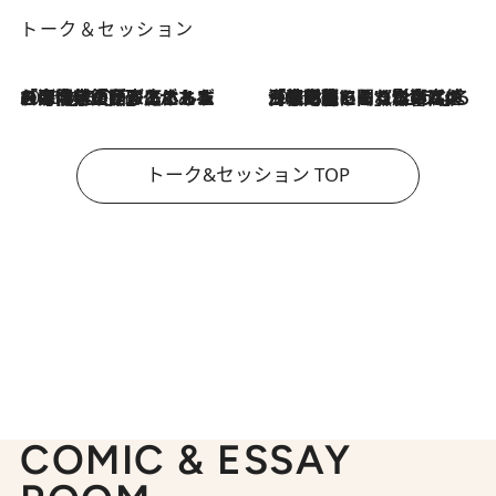
トーク＆セッション
2026.8.3
「今後値上げがあるとすれば…」「リスクがあるのは今年の冬」エネルギー専門家が語る、ホルムズ海峡封鎖が家庭にもたらす“ある心配”
2026.8.3
「住宅建てられない…」「サーチャージ料の高値が続いている」ホルムズ海峡封鎖による影響はいつまで続く？《エネルギー専門家に聞く“どうなる日本の暮らし”》
トーク&セッション TOP
COMIC & ESSAY