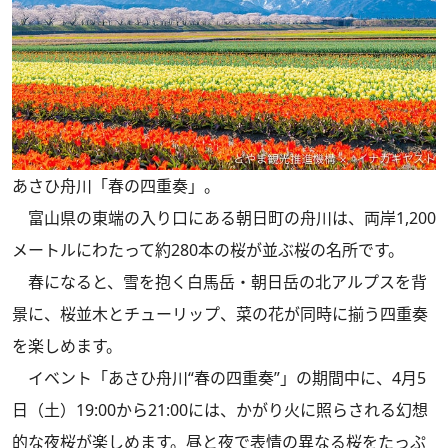
あさひ舟川「春の四重奏」。
富山県の東端の入り口にある朝日町の舟川は、両岸1,200
メートルにわたって約280本の桜が並ぶ桜の名所です。
春になると、雪を抱く白馬岳・朝日岳の北アルプスを背
景に、桜並木とチューリップ、菜の花が同時に揃う四重奏
を楽しめます。
イベント「あさひ舟川“春の四重奏”」の期間中に、4月5
日（土）19:00から21:00には、かがり火に照らされる幻想
的な夜桜が楽しめます。昼と夜で表情の異なる桜をたっぷ