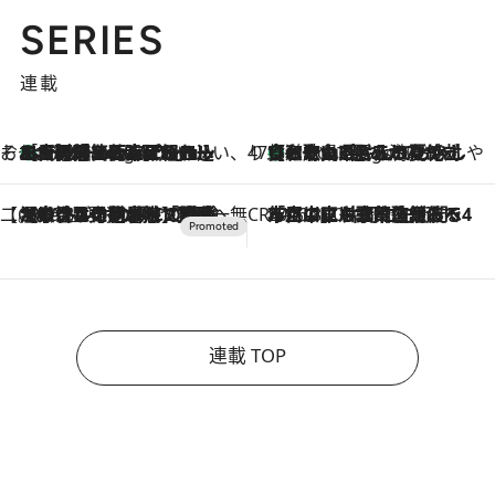
SERIES
連載
そおだよおこの関西おいしい、おやつ紀行
［大阪府箕面市］一皿一皿目の前で仕上げられる、料理を巧みに組み込んだアシェットデセールコース「ミチル アシェット デセール（Michiru assiette dessert）」
3 Hours Ago
47都道府県の手みやげ ひんやりスイーツで夏を満喫
【和歌山県】この夏絶対食べたい 冷やしておいしいおやつ3選 みかんがごろっと丸ごと入ったジュレ
3 Hours Ago
【CREA×星野リゾート】唯一無二。癒しと発見が待つ場所へ
2026.8.7
【トンボの足水浴】ヒノキの香りに包まれて涼感マックス！約13℃の湧水かけ流しを避暑地「星野温泉 トンボの湯」で体験
CREA'S CHOICE
2026.8.7
「立川にも歌舞伎があるんだよ」 片岡仁左衛門・市川中車ら豪華座組みで4年目の立川立飛歌舞伎へ
連載 TOP