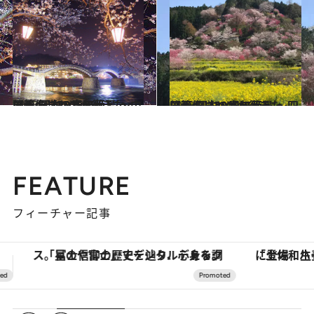
2025.3.29
【画像】いつか行きたい！ 日本の春の絶景 ～中国篇～（2025年版）
旅＆お出かけ
2025.3.23
【画像】いつか行きたい！ 日本の春の絶景 ～四国篇～（2025年版）
旅＆お出かけ
FEATURE
フィーチャー記事
「土佐和ハーブかき氷」がOMO7高知に登場！生姜、山椒、大葉など目にも舌にも涼を呼ぶ郷土の味
【夏限定ディナーコース】旬を迎