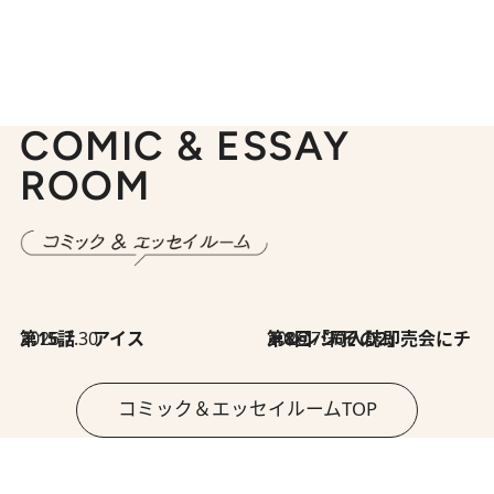
COMIC & ESSAY
ROOM
2026.7.30
第15話 アイス
2026.7.30
第8回「同人誌即売会にチャレンジ その2」
コミック＆エッセイルームTOP