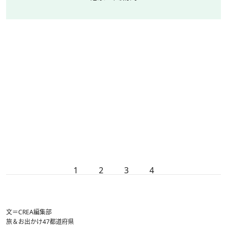
1
2
3
4
文＝CREA編集部
旅＆お出かけ
47都道府県