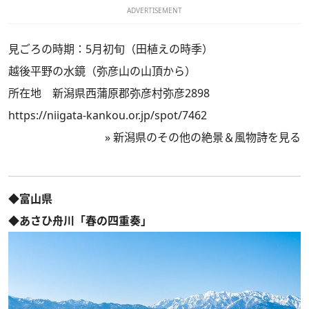
ADVERTISEMENT
見ごろの時期：5月初旬（田植えの時季）
越後平野の水鏡（弥彦山の山頂から）
所在地 新潟県西蒲原郡弥彦村弥彦2898
https://niigata-kankou.or.jp/spot/7462
»
新潟県のその他の絶景＆風物詩を見る
◆富山県
◆あさひ舟川「春の四重奏」