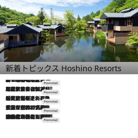
新着トピックス Hoshino Resorts
2026.8.7
【トンボの足水浴】ヒノキの香りに包まれて涼感マックス！約13℃の湧水かけ流しを避暑地「星野温泉 トンボの湯」で体験
2026.7.31
【ホテル帰省】という選択肢をOMOが提案。家族とほどよい距離を保つには「昼は実家、夜は気兼ねなくホテルで！」
2026.7.24
【夏限定ディナーコース】旬を迎える稚鮎や花ズッキーニなどをイタリア・トスカーナの郷土料理の手法で満喫！
2026.7.17
「土佐和ハーブかき氷」がOMO7高知に登場！生姜、山椒、大葉など目にも舌にも涼を呼ぶ郷土の味
2026.7.10
NEW OPEN！【界 草津】名湯の地に誕生。趣の異なる2種の温泉と上州ならではの会席・蕎麦割烹など美食を味わう究極の癒やし旅