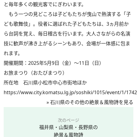
と毎年多くの観光客でにぎわいます。
もう一つの見どころは子どもたちが曳山で熱演する「子
ども歌舞伎」。役者に選ばれた子どもたちは、3ヵ月前か
ら台詞を覚え、毎日稽古を行います。大人さながらの名演
技に歓声が沸き上がるシーンもあり、会場が一体感に包ま
れます。
開催期間：2025年5月9日（金）〜11日（日）
お旅まつり（おたびまつり）
所在地 石川県小松市中心市街地ほか
https://www.city.komatsu.lg.jp/soshiki/1015/event/1/174
»
石川県のその他の絶景＆風物詩を見る
次のページ
福井県・山梨県・長野県の
絶景＆風物詩