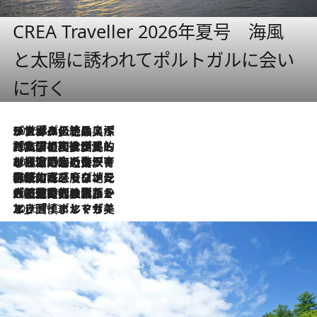
CREA Traveller 2026年夏号 海風
と太陽に誘われてポルトガルに会い
に行く
2026.8.8
リスボンの絶品スイーツ「パステル・デ・ナタ」とは？ポルトガル伝統の奥深い世界へ
2026.7.27
「私の祖国はポルトガル語です」国民的詩人フェルナンド・ペソアと、彼が愛した文学の街を歩く
2026.7.26
ポルトガル近海が育む極上の海の幸。キリリと冷えた白ワインと愉しむ、シーフード専門店の贅沢
2026.7.22
伝統の味をモダンに昇華。高感度な地元客が集う、リスボンの最旬ガストロノミー
2026.7.21
大航海時代の栄華から、震災、独裁、そして革命へ。ポルトガル・首都リスボンの石畳に刻まれた「歴史の光と影」
2026.7.13
エッセイ・ヤマザキマリ「慎ましくも美しき国 ポルトガル」