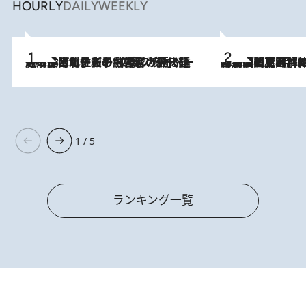
HOURLY
DAILY
WEEKLY
2026.8.3
《「文士の子ども被害者の会」発足！》阿川佐和子（72）が語る遠藤周作に北杜夫、劇作家・矢代静一の子どもたちの“文豪プライベート事件簿”
2026.8.8
「最後に見られてよかった」上野動物園の東園パンダ舎が解体前に特別公開。8月16日まで延長されたパネル展と共に辿る“半世紀”のパンダ飼育《解体工事の図面あり》
1 / 5
ランキング一覧