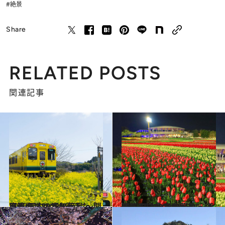
#絶景
Share
RELATED POSTS
関連記事
2025.4.5
【画像】いつか行きたい！ 日本の春の絶景 ～関東篇～（2025年版）
旅＆お出かけ
2025.3.30
【画像】いつか行きたい！ 日本の春の絶景 ～近畿篇～（2025年版）
旅＆お出かけ