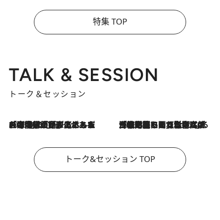
特集 TOP
TALK & SESSION
トーク＆セッション
2026.8.3
「今後値上げがあるとすれば…」「リスクがあるのは今年の冬」エネルギー専門家が語る、ホルムズ海峡封鎖が家庭にもたらす“ある心配”
2026.8.3
「住宅建てられない…」「サーチャージ料の高値が続いている」ホルムズ海峡封鎖による影響はいつまで続く？《エネルギー専門家に聞く“どうなる日本の暮らし”》
トーク&セッション TOP