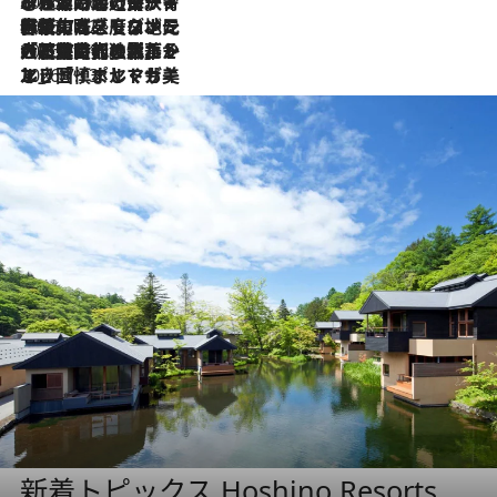
2026.7.26
ポルトガル近海が育む極上の海の幸。キリリと冷えた白ワインと愉しむ、シーフード専門店の贅沢
2026.7.22
伝統の味をモダンに昇華。高感度な地元客が集う、リスボンの最旬ガストロノミー
2026.7.21
大航海時代の栄華から、震災、独裁、そして革命へ。ポルトガル・首都リスボンの石畳に刻まれた「歴史の光と影」
2026.7.13
エッセイ・ヤマザキマリ「慎ましくも美しき国 ポルトガル」
新着トピックス Hoshino Resorts