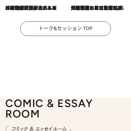
2026.8.3
「今後値上げがあるとすれば…」「リスクがあるのは今年の冬」エネルギー専門家が語る、ホルムズ海峡封鎖が家庭にもたらす“ある心配”
2026.8.3
「住宅建てられない…」「サーチャージ料の高値が続いている」ホルムズ海峡封鎖による影響はいつまで続く？《エネルギー専門家に聞く“どうなる日本の暮らし”》
トーク&セッション TOP
COMIC & ESSAY
ROOM