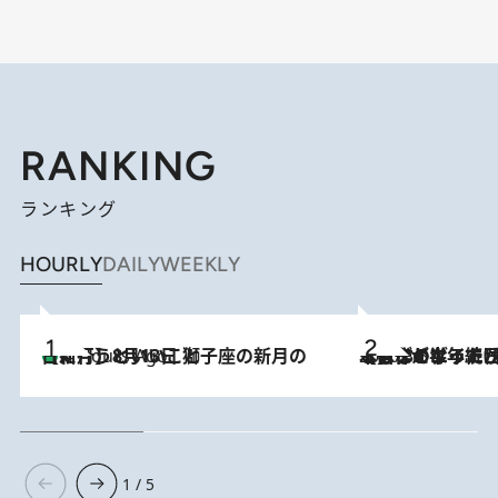
RANKING
ランキング
HOURLY
DAILY
WEEKLY
【新月】8月13日 獅子座の新月の日に行うといいこと
4 Hours Ago
2026.8.3
【自作のダイエットノートは攻略本】ダイエットが「苦しいもの」ではなくなった日。50代フードライターが半年続けられた理由は“楽しむこと”
1 / 5