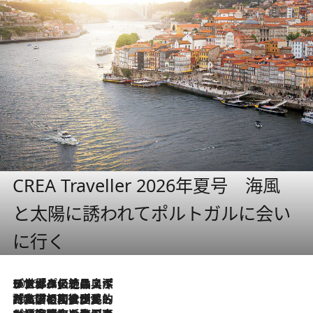
CREA Traveller 2026年夏号 海風
と太陽に誘われてポルトガルに会い
に行く
2026.8.8
リスボンの絶品スイーツ「パステル・デ・ナタ」とは？ポルトガル伝統の奥深い世界へ
2026.7.27
「私の祖国はポルトガル語です」国民的詩人フェルナンド・ペソアと、彼が愛した文学の街を歩く