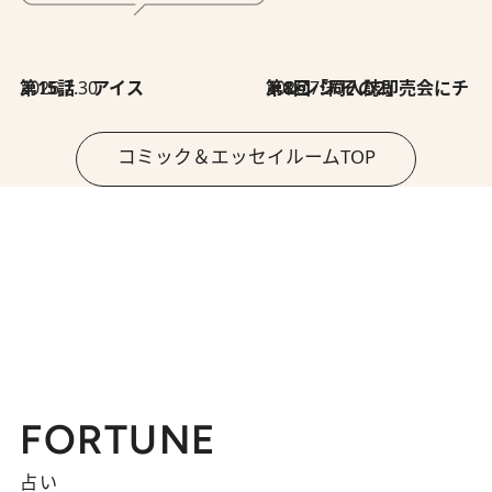
2026.7.30
第15話 アイス
2026.7.30
第8回「同人誌即売会にチャレンジ その2」
コミック＆エッセイルームTOP
FORTUNE
占い