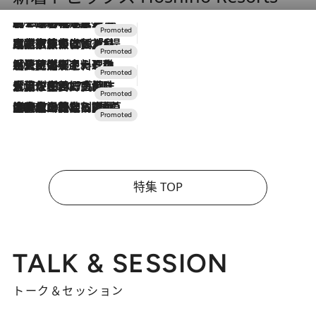
2026.8.7
【トンボの足水浴】ヒノキの香りに包まれて涼感マックス！約13℃の湧水かけ流しを避暑地「星野温泉 トンボの湯」で体験
2026.7.31
【ホテル帰省】という選択肢をOMOが提案。家族とほどよい距離を保つには「昼は実家、夜は気兼ねなくホテルで！」
2026.7.24
【夏限定ディナーコース】旬を迎える稚鮎や花ズッキーニなどをイタリア・トスカーナの郷土料理の手法で満喫！
2026.7.17
「土佐和ハーブかき氷」がOMO7高知に登場！生姜、山椒、大葉など目にも舌にも涼を呼ぶ郷土の味
2026.7.10
NEW OPEN！【界 草津】名湯の地に誕生。趣の異なる2種の温泉と上州ならではの会席・蕎麦割烹など美食を味わう究極の癒やし旅
特集 TOP
TALK & SESSION
トーク＆セッション