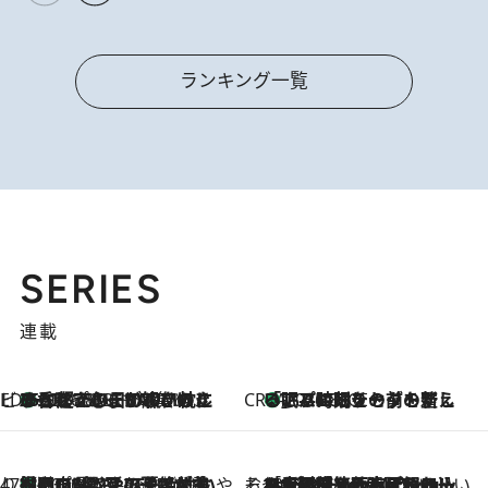
ランキング一覧
SERIES
連載
ビューティいいもの集め EDITORS' BEST
35℃超えの日の夜、枕にひと吹き！ BAUMのルームスプレーが、ひのきの香りで心まで解きほぐす
2026.8.10
CREA'S CHOICE
「眠る時刻をセットする」——眠りの前を整える、バルミューダの新しいアプローチ
2026.8.10
47都道府県の手みやげ ひんやりスイーツで夏を満喫
【岡山県】この夏絶対食べたい 冷やしておいしいおやつ3選 フルーツが主役のプリンやアイスが勢揃い
2026.8.10
そおだよおこの関西おいしい、おやつ紀行
2026.8.9
［大阪府箕面市］一皿一皿目の前で仕上げられる、料理を巧みに組み込んだアシェットデセールコース「ミチル アシェット デセール（Michiru assiette dessert）」