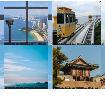
2023.8.31
【韓国・釜山の旅】100階からの 圧巻のビューはドラマロケ地にも。 進化を続ける釜山は食・遊び場が満載
旅＆お出かけ
2023.8.31
【韓国・釜山の旅】海と一体化する 見事な開放感！ シービューに魅せられる冒険旅
旅＆お出かけ
2023.6.5
【2泊3日で満喫する釜山②】絶品朝ごはんでお腹を満たし影島へ 白瀬文化村をのんびり散歩
旅＆お出かけ
2023.5.13
ソウルから日帰りショートトリップ 歴史と新しさが交差する 城壁の街、水原へ
旅＆お出かけ