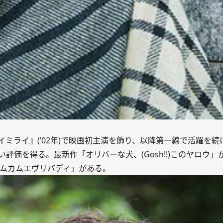
ルイミライ』(’02年)で映画初主演を飾り、以降第一線で活躍を
価を得る。最新作「オリバーな犬、(Gosh!!)このヤロウ」が
カムカムエヴリバディ」がある。