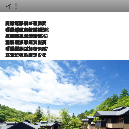
イ！
【厳選旅コスメ】国内をあちこち移動する河井菜摘が選んだ夏旅ベストコスメ発表！「リラックスアイテムはマスト」【Mサイズジップ】
2026.8.5
2026.8.4
【厳選旅コスメ】「紫外線＆乾燥対策しながらメイク感も！」ヘア＆メイクGeorgeが選んだ夏旅ベストコスメを発表！【Mサイズジップ】
2026.8.3
【厳選旅コスメ】「保湿もタイパ重視！」“サウナ好き”タレント清水みさとが愛用する夏旅ベストコスメを発表！【Mサイズジップ】
2026.8.2
【厳選旅コスメ】美容家・瀬戸麻実の夏旅ベストコスメを発表！「ストレスなく使えるクレンジング＆洗顔は必須」【Mサイズジップ】
2026.8.1
【厳選旅コスメ】「UV＆美白ケアはマスト！」フリーアナウンサー宇賀なつみの夏旅ベストコスメを発表！【Mサイズジップ】
2026.7.23
【リピート確定！】ハワイの名店ランチプレートとサンドイッチ、手が止まらない人気ドーナツ