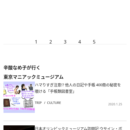
1
2
3
4
5
辛酸なめ子が行く
東京マニアックミュージアム
ハマりすぎ注意!? 他人の日記や手帳 400冊の秘密を
覗ける「手帳類図書室」
TRIP
CULTURE
2020.1.25
日本オリンピックミュージアム訪問記 ウサイン・ボ