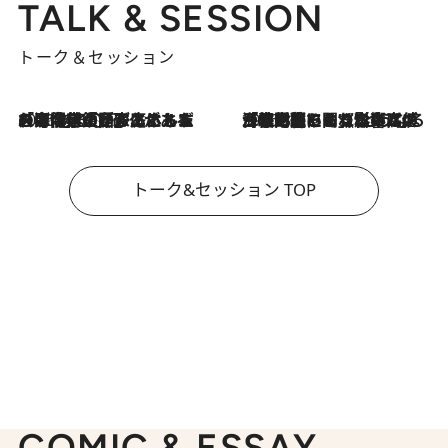
TALK & SESSION
トーク＆セッション
2026.8.3
「今後値上げがあるとすれば…」「リスクがあるのは今年の冬」エネルギー専門家が語る、ホルムズ海峡封鎖が家庭にもたらす“ある心配”
2026.8.3
「住宅建てられない…」「サーチャージ料の高値が続いている」ホルムズ海峡封鎖による影響はいつまで続く？《エネルギー専門家に聞く“どうなる日本の暮らし”》
トーク&セッション TOP
COMIC & ESSAY