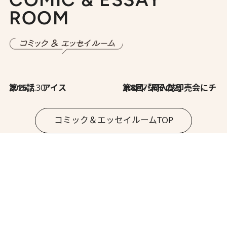
ROOM
2026.7.30
第15話 アイス
2026.7.30
第8回「同人誌即売会にチャレンジ その2」
コミック＆エッセイルームTOP