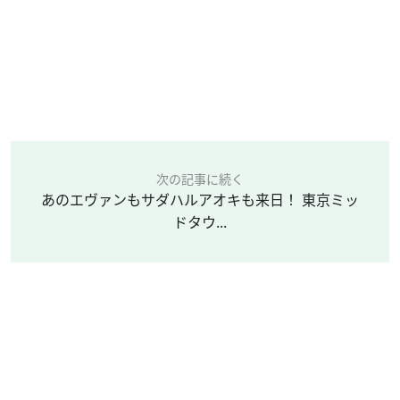
次の記事に続く
あのエヴァンもサダハルアオキも来日！ 東京ミッ
ドタウ...