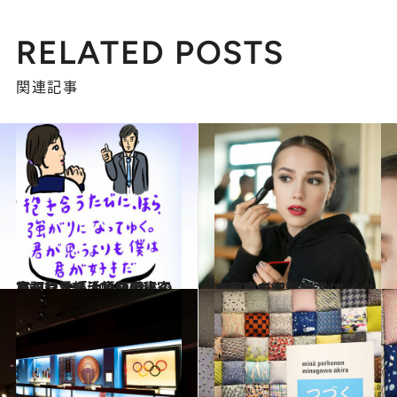
RELATED POSTS
関連記事
2020.1.25
ハマりすぎ注意!? 他人の日記や手帳 400冊の秘密を覗ける「手帳類図書室」
旅＆お出かけ
2019.11.22
【写真で解説】アリーナ・ザギトワ 勝負メイクの秘密を大公開
ビューティ＆ヘルス