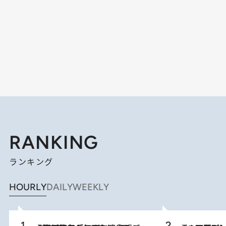
RANKING
ランキング
HOURLY
DAILY
WEEKLY