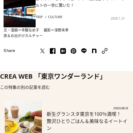
ルトの一歩に驚いた！
TRIP
CULTURE
2020.1.21
文・漫画＝辛酸なめ子 撮影＝深野未季
旅＆お出かけ
カルチャー
Share
CREA WEB 「東京ワンダーランド」
この特集の別の記事を読む
2020.08.12
新生グランスタ東京を100％満喫！
贅沢ひとりごはん＆美味なるイートイ
ン