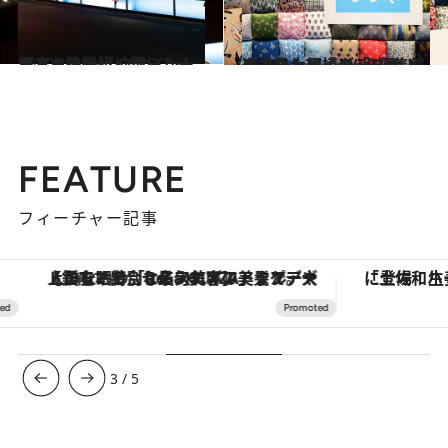
2020.1.21
日本オリンピックミュージアム訪問記 ウサイン・ボルトの一歩に驚いた！
旅＆お出かけ
2019.11.27
過去最大規模の「ミナ ペルホネン展」 WEB編集部のマストバイグッズも！
カルチャー
FEATURE
フィーチャー記事
【銀座で出合う最旬美容】美髪ケアや上質な眠り…セルフケアのアップデートから、特別な名入れギフトまで。大人のための「ReFa GINZA」クルーズ
3
/
5