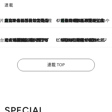
連載
片倉真理のときめく台湾土産
台北からちょっと足を延ばして嘉義へ！ マジョリカタイルの博物館で見つけたレトロ可愛い台湾土産
2026.8.5
47都道府県の手みやげ ひんやりスイーツで夏を満喫
【静岡県】この夏絶対食べたい 冷やしておいしいおやつ3選 お茶香る生食感のふるふるゼリー
2026.8.5
台湾ぶらぶら食べ歩き
2026.8.4
【台湾夏旅】買い物するなら“台湾の原宿”西門町へ！ お土産も自分用アイテムも揃うショッピングスポット8選
ビューティいいもの集め EDITORS' BEST
2026.8.3
“落とす”時間が“癒やし”に。THREEのクレンジングは、酷暑で疲れた肌も心も整えてくれる！
連載 TOP
SPECIAL