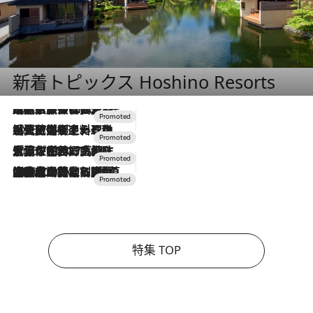
新着トピックス Hoshino Resorts
2026.7.31
【ホテル帰省】という選択肢をOMOが提案。家族とほどよい距離を保つには「昼は実家、夜は気兼ねなくホテルで！」
2026.7.24
【夏限定ディナーコース】旬を迎える稚鮎や花ズッキーニなどをイタリア・トスカーナの郷土料理の手法で満喫！
2026.7.17
「土佐和ハーブかき氷」がOMO7高知に登場！生姜、山椒、大葉など目にも舌にも涼を呼ぶ郷土の味
2026.7.10
NEW OPEN！【界 草津】名湯の地に誕生。趣の異なる2種の温泉と上州ならではの会席・蕎麦割烹など美食を味わう究極の癒やし旅
特集 TOP