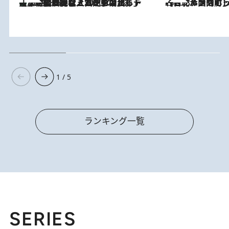
【なぜ吉沢亮は「気配を消せる」のか？】興行収入208億の『国宝』を経て挑むミュージカル『ディア・エヴァン・ハンセン』。トップ俳優が舞台上でさらけ出した“孤独”とは
2026.8.5
2026.8.4
【台北・西門町】台湾旅行で行くべきグルメスポット7選《濃厚ルーローハンやもっちり粽、サクふわドーナツも》
1 / 5
ランキング一覧
SERIES