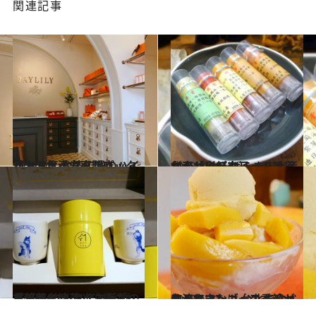
関連記事
2018.9.5
漢方フェイシャルパックが大人気 台湾で噂のハイセンスな漢方専門店
旅＆お出かけ
2018.8.1
台南「彩虹來了」の雑貨がかわいい ばらまき土産ならリップクリームを
旅＆お出かけ
2018.6.15
良質な台湾茶と洗練されたデザイン 台北で話題の「琅茶(ウルフティー)」
旅＆お出かけ
2018.6.12
台湾にマンゴーの季節がやってきた！ 台北で食べるべきマンゴースイーツはこれ
旅＆お出かけ