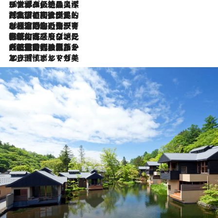
2026.8.8
リスボンの絶品スイーツ「パステル・デ・ナタ」とは？ポルトガル伝統の奥深い世界へ
2026.7.27
「私の祖国はポルトガル語です」国民的詩人フェルナンド・ペソアと、彼が愛した文学の街を歩く
2026.7.26
ポルトガル近海が育む極上の海の幸。キリリと冷えた白ワインと愉しむ、シーフード専門店の贅沢
2026.7.22
伝統の味をモダンに昇華。高感度な地元客が集う、リスボンの最旬ガストロノミー
2026.7.21
大航海時代の栄華から、震災、独裁、そして革命へ。ポルトガル・首都リスボンの石畳に刻まれた「歴史の光と影」
2026.7.13
エッセイ・ヤマザキマリ「慎ましくも美しき国 ポルトガル」