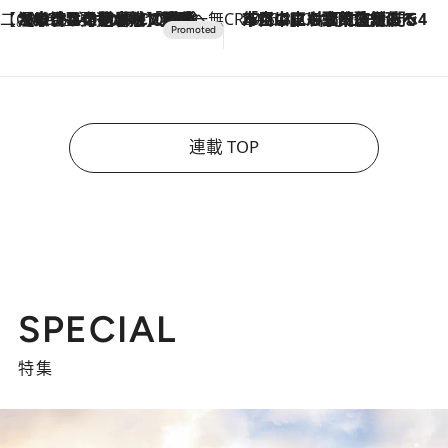
【CREA×星野リゾート】唯一無二。癒しと発見が待つ場所へ
2026.8.7
【トンボの足水浴】ヒノキの香りに包まれて涼感マックス！約13℃の湧水かけ流しを避暑地「星野温泉 トンボの湯」で体験
CREA'S CHOICE
2026.8.7
「立川にも歌舞伎があるんだよ」 片岡仁左衛門・市川中車ら豪華座組みで4年目の立川立飛歌舞伎へ
連載 TOP
SPECIAL
特集