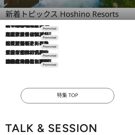
新着トピックス Hoshino Resorts
2026.8.7
【トンボの足水浴】ヒノキの香りに包まれて涼感マックス！約13℃の湧水かけ流しを避暑地「星野温泉 トンボの湯」で体験
2026.7.31
【ホテル帰省】という選択肢をOMOが提案。家族とほどよい距離を保つには「昼は実家、夜は気兼ねなくホテルで！」
2026.7.24
【夏限定ディナーコース】旬を迎える稚鮎や花ズッキーニなどをイタリア・トスカーナの郷土料理の手法で満喫！
2026.7.17
「土佐和ハーブかき氷」がOMO7高知に登場！生姜、山椒、大葉など目にも舌にも涼を呼ぶ郷土の味
2026.7.10
NEW OPEN！【界 草津】名湯の地に誕生。趣の異なる2種の温泉と上州ならではの会席・蕎麦割烹など美食を味わう究極の癒やし旅
特集 TOP
TALK & SESSION