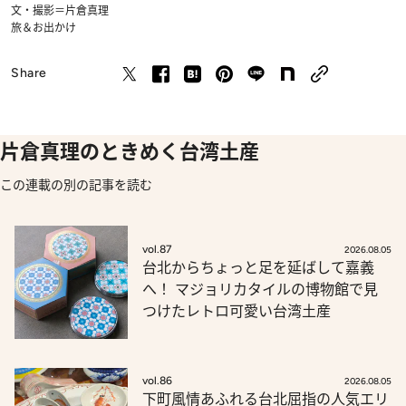
文・撮影＝片倉真理
旅＆お出かけ
Share
片倉真理のときめく台湾土産
この連載の別の記事を読む
vol.87
2026.08.05
台北からちょっと足を延ばして嘉義
へ！ マジョリカタイルの博物館で見
つけたレトロ可愛い台湾土産
vol.86
2026.08.05
下町風情あふれる台北屈指の人気エリ