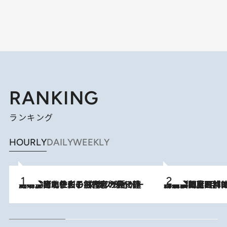
RANKING
ランキング
HOURLY
DAILY
WEEKLY
2026.8.3
《「文士の子ども被害者の会」発足！》阿川佐和子（72）が語る遠藤周作に北杜夫、劇作家・矢代静一の子どもたちの“文豪プライベート事件簿”
2026.8.8
「最後に見られてよかった」上野動物園の東園パンダ舎が解体前に特別公開。8月16日まで延長されたパネル展と共に辿る“半世紀”のパンダ飼育《解体工事の図面あり》