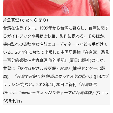
片倉真理 (かたくら まり)
台湾在住ライター。1999年から台湾に暮らし、台湾に関す
るガイドブックや書籍の執筆、製作に携わる。そのほか、
機内誌への寄稿や女性誌のコーディネートなども手がけて
いる。2011年に台湾で出版した中国語書籍『在台灣，遇見
一百分的感動～片倉真理 旅的手記』(夏日出版社)のほか、
共著に
『食べる指さし会話帳・台湾』
(情報センター出版
局)、
『台湾で日帰り旅 鉄道に乗って人気の街へ』
(JTBパブ
リッシング)など。2018年4月20日に新刊
『台湾探見
Discover Taiwan－ちょっぴりディープに台湾体験』
(ウェッ
ジ)を刊行。