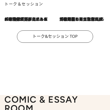
トーク＆セッション
2026.8.3
「今後値上げがあるとすれば…」「リスクがあるのは今年の冬」エネルギー専門家が語る、ホルムズ海峡封鎖が家庭にもたらす“ある心配”
2026.8.3
「住宅建てられない…」「サーチャージ料の高値が続いている」ホルムズ海峡封鎖による影響はいつまで続く？《エネルギー専門家に聞く“どうなる日本の暮らし”》
トーク&セッション TOP
COMIC & ESSAY
ROOM