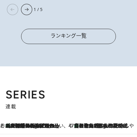
1 / 5
ランキング一覧
SERIES
連載
そおだよおこの関西おいしい、おやつ紀行
［大阪府箕面市］一皿一皿目の前で仕上げられる、料理を巧みに組み込んだアシェットデセールコース「ミチル アシェット デセール（Michiru assiette dessert）」
3 Hours Ago
47都道府県の手みやげ ひんやりスイーツで夏を満喫
【和歌山県】この夏絶対食べたい 冷やしておいしいおやつ3選 みかんがごろっと丸ごと入ったジュレ
3 Hours Ago