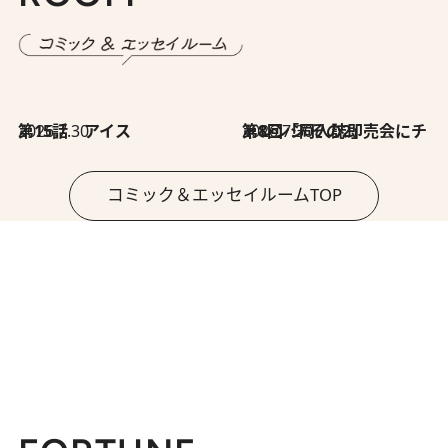
2026.7.30
第15話 アイス
2026.7.30
第8回「同人誌即売会にチャレンジ その2」
コミック＆エッセイルームTOP