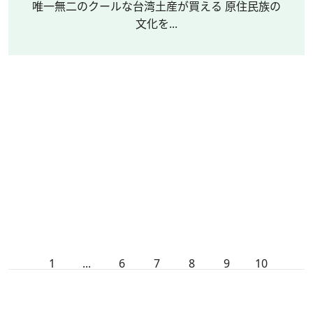
唯一無二のクールな台湾土産が買える 原住民族の
文化を...
1
...
6
7
8
9
10