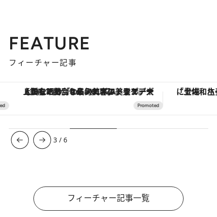
FEATURE
フィーチャー記事
【銀座で出合う最旬美容】美髪ケアや上質な眠り…セルフケアのアップデートから、特別な名入れギフトまで。大人のための「ReFa GINZA」クルーズ
3
/
6
フィーチャー記事一覧