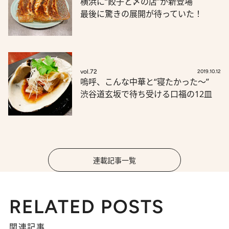
横浜に“餃子と〆の店”が新登場
最後に驚きの展開が待っていた！
vol.72
2019.10.12
嗚呼、こんな中華と“寝たかった～”
渋谷道玄坂で待ち受ける口福の12皿
連載記事一覧
RELATED POSTS
関連記事