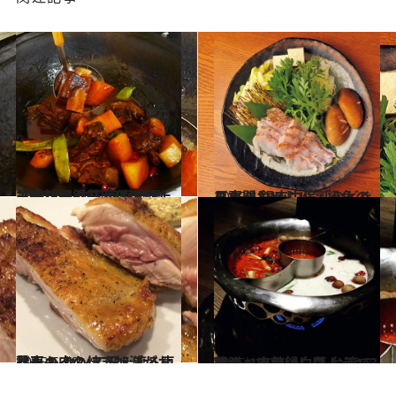
2016.1.4
羊肉ブームを深化させた羊鍋料理 中国家庭料理「味坊鉄鍋荘」に注目！
グルメ
2015.12.14
日本一おいしい高級魚のしゃぶしゃぶ！ 「のどぐろ専門 銀座中俣」
グルメ
2015.6.10
鶏もも肉の焼き加減がお見事！ センス冴え渡る恵比寿のイタリアン
グルメ
2015.10.27
薬膳、麻辣、白菜……ヘルシーでおいしい 台湾で行くべき火鍋レストラン3選
旅＆お出かけ