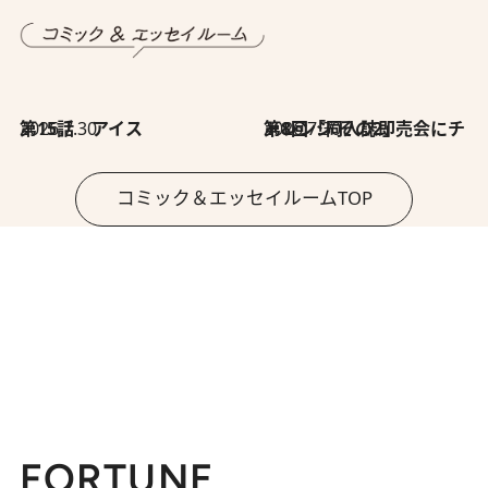
2026.7.30
第15話 アイス
2026.7.30
第8回「同人誌即売会にチャレンジ その2」
コミック＆エッセイルームTOP
FORTUNE