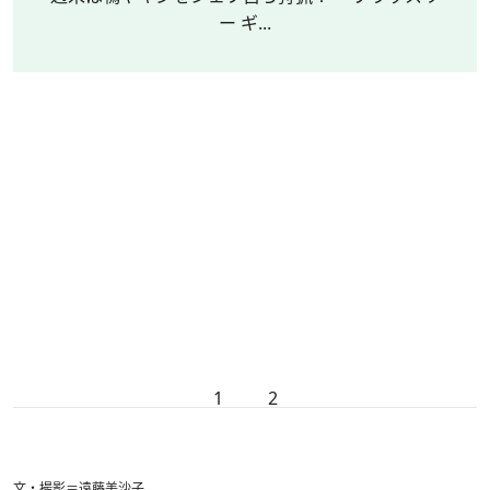
ー ギ...
1
2
文・撮影＝遠藤美沙子