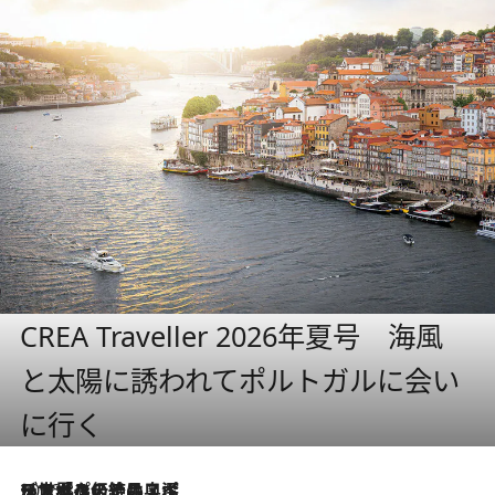
CREA Traveller 2026年夏号 海風
と太陽に誘われてポルトガルに会い
に行く
2026.8.8
リスボンの絶品スイーツ「パステル・デ・ナタ」とは？ポルトガル伝統の奥深い世界へ