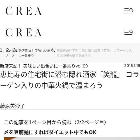
トッ
グル
新店来訪！ 美味しい出合い
恵比寿の住宅街に潜む隠れ酒家「笑龍」 コラーゲン入
プ
メ
に一番乗り
りの中華火鍋で温まろう
新店来訪！ 美味しい出合いに一番乗り
vol.09
2016.1.18
恵比寿の住宅街に潜む隠れ酒家「笑龍」 コラ
ーゲン入りの中華火鍋で温まろう
藤原美沙子
この記事を1ページ目から読む（2/2ページ目）
〆を豆腐麺にすればダイエット中でもOK