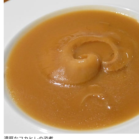
濃厚なフカヒレの姿煮。