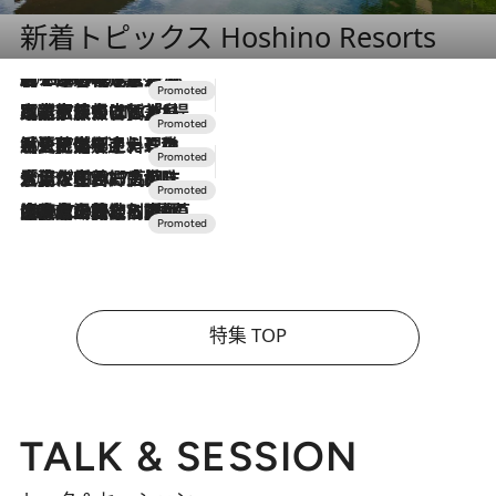
新着トピックス Hoshino Resorts
2026.8.7
【トンボの足水浴】ヒノキの香りに包まれて涼感マックス！約13℃の湧水かけ流しを避暑地「星野温泉 トンボの湯」で体験
2026.7.31
【ホテル帰省】という選択肢をOMOが提案。家族とほどよい距離を保つには「昼は実家、夜は気兼ねなくホテルで！」
2026.7.24
【夏限定ディナーコース】旬を迎える稚鮎や花ズッキーニなどをイタリア・トスカーナの郷土料理の手法で満喫！
2026.7.17
「土佐和ハーブかき氷」がOMO7高知に登場！生姜、山椒、大葉など目にも舌にも涼を呼ぶ郷土の味
2026.7.10
NEW OPEN！【界 草津】名湯の地に誕生。趣の異なる2種の温泉と上州ならではの会席・蕎麦割烹など美食を味わう究極の癒やし旅
特集 TOP
TALK & SESSION