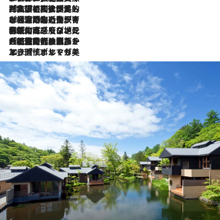
2026.7.27
「私の祖国はポルトガル語です」国民的詩人フェルナンド・ペソアと、彼が愛した文学の街を歩く
2026.7.26
ポルトガル近海が育む極上の海の幸。キリリと冷えた白ワインと愉しむ、シーフード専門店の贅沢
2026.7.22
伝統の味をモダンに昇華。高感度な地元客が集う、リスボンの最旬ガストロノミー
2026.7.21
大航海時代の栄華から、震災、独裁、そして革命へ。ポルトガル・首都リスボンの石畳に刻まれた「歴史の光と影」
2026.7.13
エッセイ・ヤマザキマリ「慎ましくも美しき国 ポルトガル」