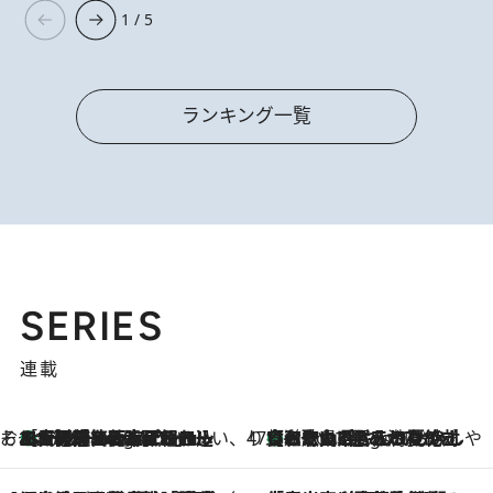
1 / 5
ランキング一覧
SERIES
連載
そおだよおこの関西おいしい、おやつ紀行
［大阪府箕面市］一皿一皿目の前で仕上げられる、料理を巧みに組み込んだアシェットデセールコース「ミチル アシェット デセール（Michiru assiette dessert）」
6 Hours Ago
47都道府県の手みやげ ひんやりスイーツで夏を満喫
【和歌山県】この夏絶対食べたい 冷やしておいしいおやつ3選 みかんがごろっと丸ごと入ったジュレ
6 Hours Ago