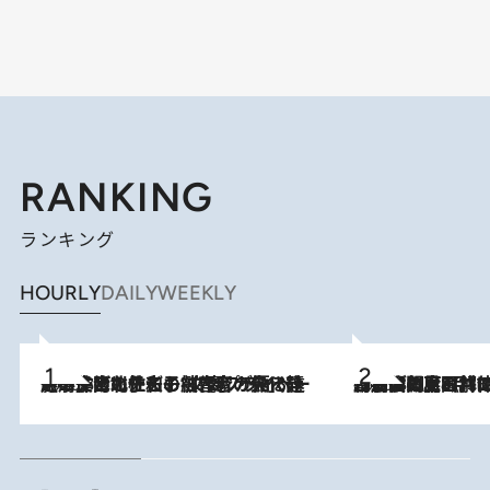
RANKING
ランキング
HOURLY
DAILY
WEEKLY
2026.8.3
《「文士の子ども被害者の会」発足！》阿川佐和子（72）が語る遠藤周作に北杜夫、劇作家・矢代静一の子どもたちの“文豪プライベート事件簿”
2026.8.8
「最後に見られてよかった」上野動物園の東園パンダ舎が解体前に特別公開。8月16日まで延長されたパネル展と共に辿る“半世紀”のパンダ飼育《解体工事の図面あり》