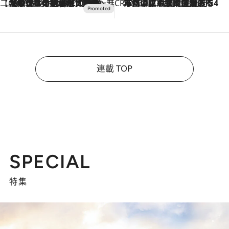
【CREA×星野リゾート】唯一無二。癒しと発見が待つ場所へ
2026.8.7
【トンボの足水浴】ヒノキの香りに包まれて涼感マックス！約13℃の湧水かけ流しを避暑地「星野温泉 トンボの湯」で体験
CREA'S CHOICE
2026.8.7
「立川にも歌舞伎があるんだよ」 片岡仁左衛門・市川中車ら豪華座組みで4年目の立川立飛歌舞伎へ
連載 TOP
SPECIAL
特集