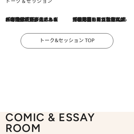
トーク＆セッション
2026.8.3
「今後値上げがあるとすれば…」「リスクがあるのは今年の冬」エネルギー専門家が語る、ホルムズ海峡封鎖が家庭にもたらす“ある心配”
2026.8.3
「住宅建てられない…」「サーチャージ料の高値が続いている」ホルムズ海峡封鎖による影響はいつまで続く？《エネルギー専門家に聞く“どうなる日本の暮らし”》
トーク&セッション TOP
COMIC & ESSAY
ROOM