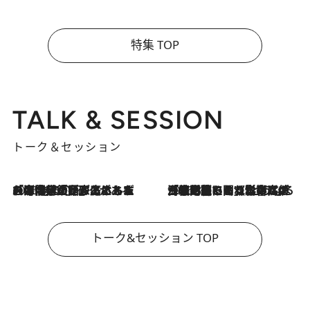
特集 TOP
TALK & SESSION
トーク＆セッション
2026.8.3
「今後値上げがあるとすれば…」「リスクがあるのは今年の冬」エネルギー専門家が語る、ホルムズ海峡封鎖が家庭にもたらす“ある心配”
2026.8.3
「住宅建てられない…」「サーチャージ料の高値が続いている」ホルムズ海峡封鎖による影響はいつまで続く？《エネルギー専門家に聞く“どうなる日本の暮らし”》
トーク&セッション TOP