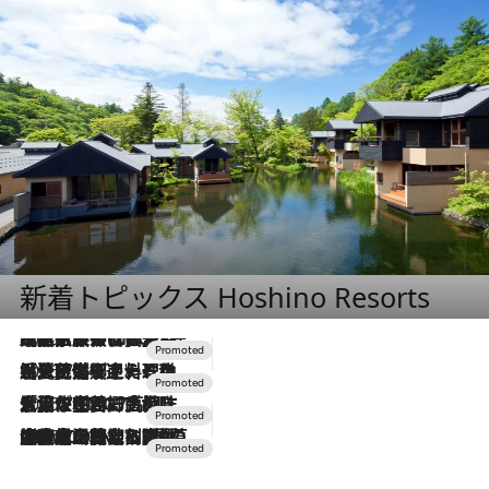
新着トピックス Hoshino Resorts
2026.7.31
【ホテル帰省】という選択肢をOMOが提案。家族とほどよい距離を保つには「昼は実家、夜は気兼ねなくホテルで！」
2026.7.24
【夏限定ディナーコース】旬を迎える稚鮎や花ズッキーニなどをイタリア・トスカーナの郷土料理の手法で満喫！
2026.7.17
「土佐和ハーブかき氷」がOMO7高知に登場！生姜、山椒、大葉など目にも舌にも涼を呼ぶ郷土の味
2026.7.10
NEW OPEN！【界 草津】名湯の地に誕生。趣の異なる2種の温泉と上州ならではの会席・蕎麦割烹など美食を味わう究極の癒やし旅