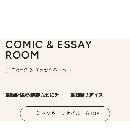
COMIC & ESSAY
ROOM
2026.7.30
第8回「同人誌即売会にチャレンジ その2」
2026.7.30
第15話 アイス
コミック＆エッセイルームTOP