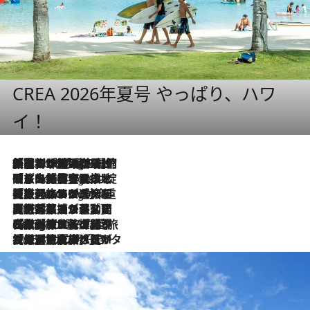
CREA 2026年夏号 やっぱり、ハワ
イ！
「荷物が増えるほど旅ストレスは増す」美容ジャーナリストがたどり着いた最終結論。“化粧品を劇的に減らす”感動の凝縮美容とは
9 Hours Ago
「旅先には金髪ウィッグを持参」日本と同じメイクでは損してる!? 美容ジャーナリストが提案する“掟破りの旅美容”とは
9 Hours Ago
【厳選旅コスメ】「身軽さ＆UV対策重視！」ヘアアーティストshucoが選んだ夏旅ベストコスメを発表【Mサイズジップ】
9 Hours Ago
2026.8.5
【厳選旅コスメ】国内をあちこち移動する河井菜摘が選んだ夏旅ベストコスメ発表！「リラックスアイテムはマスト」【Mサイズジップ】
2026.8.4
【厳選旅コスメ】「紫外線＆乾燥対策しながらメイク感も！」ヘア＆メイクGeorgeが選んだ夏旅ベストコスメを発表！【Mサイズジップ】
2026.8.3
【厳選旅コスメ】「保湿もタイパ重視！」“サウナ好き”タレント清水みさとが愛用する夏旅ベストコスメを発表！【Mサイズジップ】