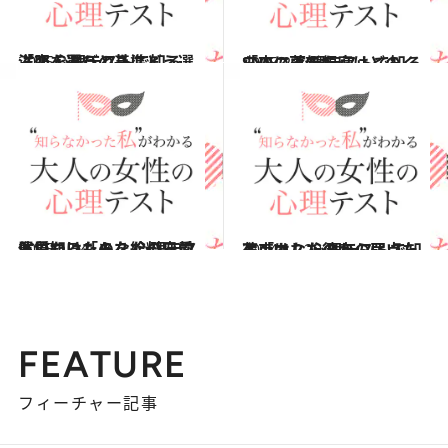
2015.3.14
洋服を買うときにどう選ぶ？ 心理テストで知る「恋人選びの基準」
占い
2015.2.14
SNSの更新頻度はどのくらい？ 心理テストで知る「恋に落ちたら」
占い
2015.1.24
買いたいものを給料日前に見つけたら？ 心理テストで知る「あなたの恋愛体質」
占い
2014.11.29
ケンカした彼から届いた花束は？ 心理テストで知る「あなたの恋の弱点」
占い
FEATURE
フィーチャー記事