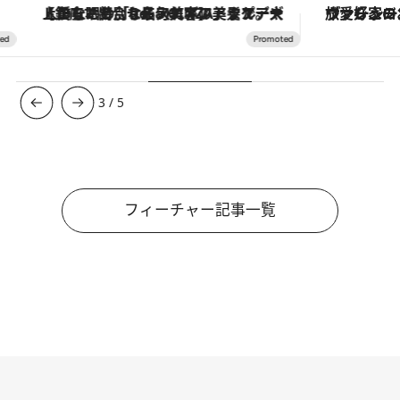
【銀座で出合う最旬美容】美髪ケアや上質な眠り…セルフケアのアップデートから、特別な名入れギフトまで。大人のための「ReFa GINZA」クルーズ
ヴァシュロン・コンスタンタン
3
/
5
フィーチャー記事一覧