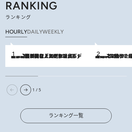
RANKING
ランキング
HOURLY
DAILY
WEEKLY
2026.8.5
【なぜ吉沢亮は「気配を消せる」のか？】興行収入208億の『国宝』を経て挑むミュージカル『ディア・エヴァン・ハンセン』。トップ俳優が舞台上でさらけ出した“孤独”とは
2026.8.5
【阿川佐和子さんの年とる力】なぜ70代で始めた趣味は“こんなに楽しい”のか？ ピアノ、俳句…スランプに陥っても続けられる“ある秘訣”とは
1 / 5
ランキング一覧