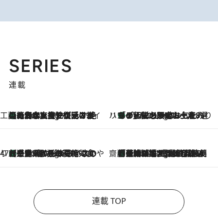
SERIES
連載
工藤まやのおもてなしハワイ
【ハワイ土産】ローカルの絶大な支持で復活！ 絶品の幻クッキー《元ファンの日本人女性が受け継いだ名店》
9 Hours Ago
ハワイ賢者 リサのお気に入りリスト
あの伝説の限定トートも！ リニューアルした「ディーン＆デルーカ ハワイ」で必須のお土産8選
9 Hours Ago
47都道府県の手みやげ ひんやりスイーツで夏を満喫
【三重県】この夏絶対食べたい 冷やしておいしいおやつ3選 お餅×アイスの新感覚スイーツ
9 Hours Ago
齋藤 薫 美容脳ルネサンス
「荷物が増えるほど旅ストレスは増す」美容ジャーナリストがたどり着いた最終結論。“化粧品を劇的に減らす”感動の凝縮美容とは
9 Hours Ago
連載 TOP