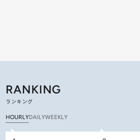
RANKING
ランキング
HOURLY
DAILY
WEEKLY