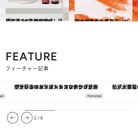
2011.8.16
ビタミンCで美を育成 目標は高く1日4000mg！
ビューティ＆ヘルス
2011.9.27
チークはやっぱり淡いピンクであるべきだ
ビューティ＆ヘルス
FEATURE
フィーチャー記事
「大事なのは地域の意識を変えること」。ロレックス賞受賞の自然保護活動家が実現させたナイジェリアの自然環境の復活
3
/
6