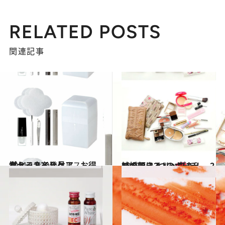
RELATED POSTS
関連記事
2011.11.20
燃えるネイルケア、お得なセットを発見♪
ビューティ＆ヘルス
2012.1.2
結婚できるリップも！ 2つの顔に2つのポーチ
ビューティ＆ヘルス