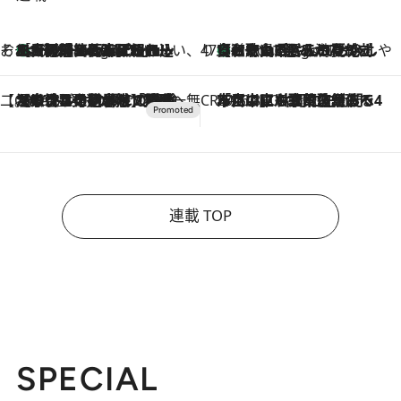
そおだよおこの関西おいしい、おやつ紀行
［大阪府箕面市］一皿一皿目の前で仕上げられる、料理を巧みに組み込んだアシェットデセールコース「ミチル アシェット デセール（Michiru assiette dessert）」
8 Hours Ago
47都道府県の手みやげ ひんやりスイーツで夏を満喫
【和歌山県】この夏絶対食べたい 冷やしておいしいおやつ3選 みかんがごろっと丸ごと入ったジュレ
8 Hours Ago
【CREA×星野リゾート】唯一無二。癒しと発見が待つ場所へ
2026.8.7
【トンボの足水浴】ヒノキの香りに包まれて涼感マックス！約13℃の湧水かけ流しを避暑地「星野温泉 トンボの湯」で体験
CREA'S CHOICE
2026.8.7
「立川にも歌舞伎があるんだよ」 片岡仁左衛門・市川中車ら豪華座組みで4年目の立川立飛歌舞伎へ
連載 TOP
SPECIAL