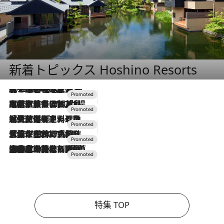
新着トピックス Hoshino Resorts
2026.8.7
【トンボの足水浴】ヒノキの香りに包まれて涼感マックス！約13℃の湧水かけ流しを避暑地「星野温泉 トンボの湯」で体験
2026.7.31
【ホテル帰省】という選択肢をOMOが提案。家族とほどよい距離を保つには「昼は実家、夜は気兼ねなくホテルで！」
2026.7.24
【夏限定ディナーコース】旬を迎える稚鮎や花ズッキーニなどをイタリア・トスカーナの郷土料理の手法で満喫！
2026.7.17
「土佐和ハーブかき氷」がOMO7高知に登場！生姜、山椒、大葉など目にも舌にも涼を呼ぶ郷土の味
2026.7.10
NEW OPEN！【界 草津】名湯の地に誕生。趣の異なる2種の温泉と上州ならではの会席・蕎麦割烹など美食を味わう究極の癒やし旅
特集 TOP