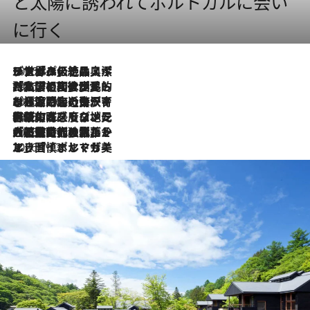
と太陽に誘われてポルトガルに会い
に行く
2026.8.8
リスボンの絶品スイーツ「パステル・デ・ナタ」とは？ポルトガル伝統の奥深い世界へ
2026.7.27
「私の祖国はポルトガル語です」国民的詩人フェルナンド・ペソアと、彼が愛した文学の街を歩く
2026.7.26
ポルトガル近海が育む極上の海の幸。キリリと冷えた白ワインと愉しむ、シーフード専門店の贅沢
2026.7.22
伝統の味をモダンに昇華。高感度な地元客が集う、リスボンの最旬ガストロノミー
2026.7.21
大航海時代の栄華から、震災、独裁、そして革命へ。ポルトガル・首都リスボンの石畳に刻まれた「歴史の光と影」
2026.7.13
エッセイ・ヤマザキマリ「慎ましくも美しき国 ポルトガル」