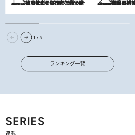
2026.8.3
《「文士の子ども被害者の会」発足！》阿川佐和子（72）が語る遠藤周作に北杜夫、劇作家・矢代静一の子どもたちの“文豪プライベート事件簿”
2026.8.8
「最後に見られてよかった」上野動物園の東園パンダ舎が解体前に特別公開。8月16日まで延長されたパネル展と共に辿る“半世紀”のパンダ飼育《解体工事の図面あり》
1 / 5
ランキング一覧
SERIES
連載