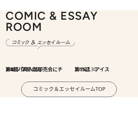
COMIC & ESSAY
ROOM
2026.7.30
第8回「同人誌即売会にチャレンジ その2」
2026.7.30
第15話 アイス
コミック＆エッセイルームTOP