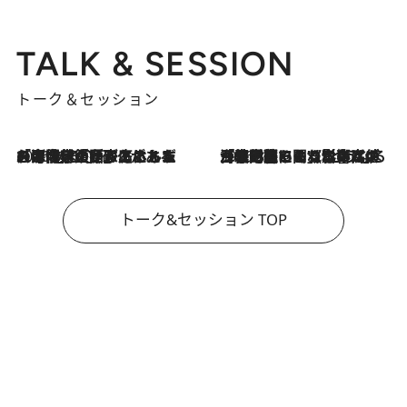
TALK & SESSION
トーク＆セッション
2026.8.3
「今後値上げがあるとすれば…」「リスクがあるのは今年の冬」エネルギー専門家が語る、ホルムズ海峡封鎖が家庭にもたらす“ある心配”
2026.8.3
「住宅建てられない…」「サーチャージ料の高値が続いている」ホルムズ海峡封鎖による影響はいつまで続く？《エネルギー専門家に聞く“どうなる日本の暮らし”》
トーク&セッション TOP