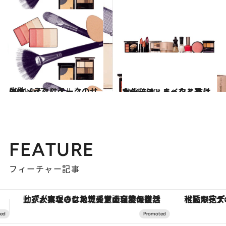
2011.9.27
失敗メイクはチークのせい？
ビューティ＆ヘルス
2011.9.20
ナチュラルメイクと抜けた化粧は、まったく違う
ビューティ＆ヘルス
FEATURE
フィーチャー記事
【夏限定ディナーコース】旬を迎える稚鮎や花ズッキーニなどをイタリア・トスカーナの郷土料理の手法で満喫！