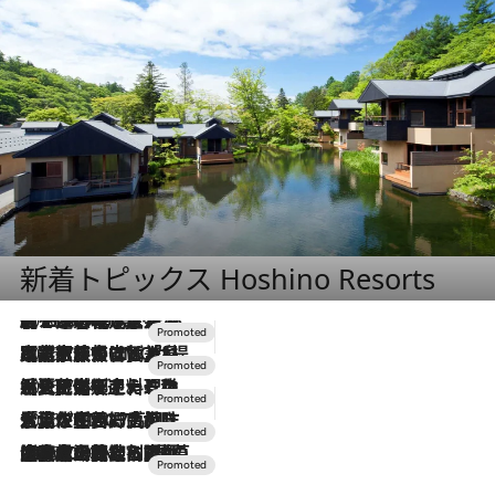
新着トピックス Hoshino Resorts
2026.8.7
【トンボの足水浴】ヒノキの香りに包まれて涼感マックス！約13℃の湧水かけ流しを避暑地「星野温泉 トンボの湯」で体験
2026.7.31
【ホテル帰省】という選択肢をOMOが提案。家族とほどよい距離を保つには「昼は実家、夜は気兼ねなくホテルで！」
2026.7.24
【夏限定ディナーコース】旬を迎える稚鮎や花ズッキーニなどをイタリア・トスカーナの郷土料理の手法で満喫！
2026.7.17
「土佐和ハーブかき氷」がOMO7高知に登場！生姜、山椒、大葉など目にも舌にも涼を呼ぶ郷土の味
2026.7.10
NEW OPEN！【界 草津】名湯の地に誕生。趣の異なる2種の温泉と上州ならではの会席・蕎麦割烹など美食を味わう究極の癒やし旅