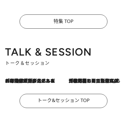
特集 TOP
TALK & SESSION
トーク＆セッション
2026.8.3
「今後値上げがあるとすれば…」「リスクがあるのは今年の冬」エネルギー専門家が語る、ホルムズ海峡封鎖が家庭にもたらす“ある心配”
2026.8.3
「住宅建てられない…」「サーチャージ料の高値が続いている」ホルムズ海峡封鎖による影響はいつまで続く？《エネルギー専門家に聞く“どうなる日本の暮らし”》
トーク&セッション TOP