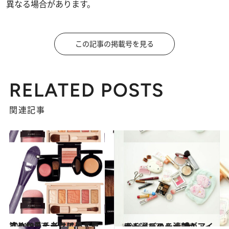
異なる場合があります。
この記事の掲載号を見る
RELATED POSTS
関連記事
2011.9.27
こめかみチークは必ず厚塗りに見え老けて見える
ビューティ＆ヘルス
2011.12.21
ナチュラル＆清楚がアイテム選びのテーマ！
ビューティ＆ヘルス