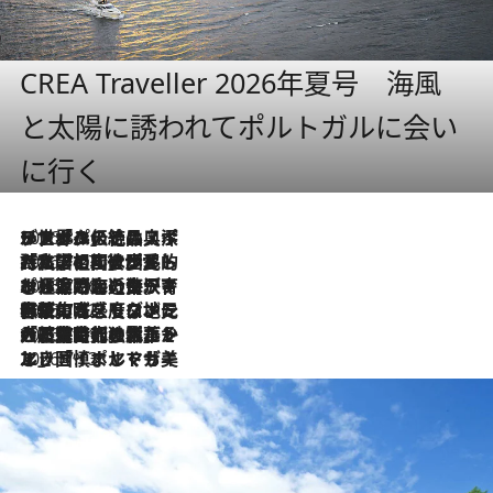
CREA Traveller 2026年夏号 海風
と太陽に誘われてポルトガルに会い
に行く
2026.8.8
リスボンの絶品スイーツ「パステル・デ・ナタ」とは？ポルトガル伝統の奥深い世界へ
2026.7.27
「私の祖国はポルトガル語です」国民的詩人フェルナンド・ペソアと、彼が愛した文学の街を歩く
2026.7.26
ポルトガル近海が育む極上の海の幸。キリリと冷えた白ワインと愉しむ、シーフード専門店の贅沢
2026.7.22
伝統の味をモダンに昇華。高感度な地元客が集う、リスボンの最旬ガストロノミー
2026.7.21
大航海時代の栄華から、震災、独裁、そして革命へ。ポルトガル・首都リスボンの石畳に刻まれた「歴史の光と影」
2026.7.13
エッセイ・ヤマザキマリ「慎ましくも美しき国 ポルトガル」