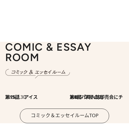
COMIC & ESSAY
ROOM
2026.7.30
第15話 アイス
2026.7.30
第8回「同人誌即売会にチャレンジ その2」
コミック＆エッセイルームTOP