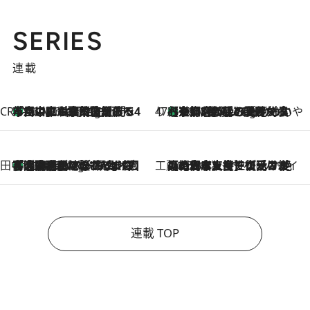
SERIES
連載
CREA'S CHOICE
「立川にも歌舞伎があるんだよ」 片岡仁左衛門・市川中車ら豪華座組みで4年目の立川立飛歌舞伎へ
46 Minutes Ago
47都道府県の手みやげ ひんやりスイーツで夏を満喫
【京都府】この夏絶対食べたい 冷やしておいしいおやつ3選 ひと口目から心を掴む新緑のテリーヌ
46 Minutes Ago
田中稲の勝手に再ブーム
「湘南乃風に憧れて」観客大盛上がりの“タオル回し”に、ラッパー顔負けの高速歌唱まで…さだまさし（74）のアグレッシブすぎる現在地
5 Hours Ago
工藤まやのおもてなしハワイ
2026.8.6
【ハワイ土産】ローカルの絶大な支持で復活！ 絶品の幻クッキー《元ファンの日本人女性が受け継いだ名店》
連載 TOP