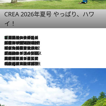
CREA 2026年夏号 やっぱり、ハワ
イ！
【厳選旅コスメ】「多機能アイテムがメイン！」旅好き美容エディターが選んだ夏旅ベストコスメを発表【Mサイズジップ】
46 Minutes Ago
2026.8.6
「荷物が増えるほど旅ストレスは増す」美容ジャーナリストがたどり着いた最終結論。“化粧品を劇的に減らす”感動の凝縮美容とは
2026.8.6
「旅先には金髪ウィッグを持参」日本と同じメイクでは損してる!? 美容ジャーナリストが提案する“掟破りの旅美容”とは
2026.8.6
【厳選旅コスメ】「身軽さ＆UV対策重視！」ヘアアーティストshucoが選んだ夏旅ベストコスメを発表【Mサイズジップ】
2026.8.5
【厳選旅コスメ】国内をあちこち移動する河井菜摘が選んだ夏旅ベストコスメ発表！「リラックスアイテムはマスト」【Mサイズジップ】
2026.8.4
【厳選旅コスメ】「紫外線＆乾燥対策しながらメイク感も！」ヘア＆メイクGeorgeが選んだ夏旅ベストコスメを発表！【Mサイズジップ】