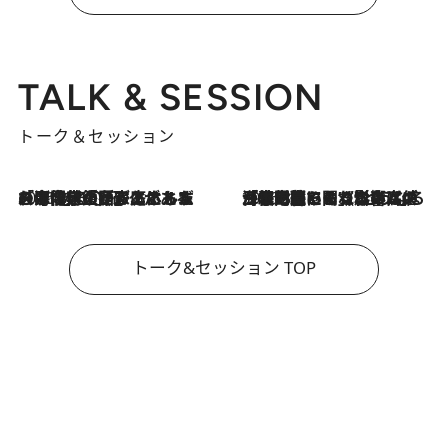
TALK & SESSION
トーク＆セッション
2026.8.3
「今後値上げがあるとすれば…」「リスクがあるのは今年の冬」エネルギー専門家が語る、ホルムズ海峡封鎖が家庭にもたらす“ある心配”
2026.8.3
「住宅建てられない…」「サーチャージ料の高値が続いている」ホルムズ海峡封鎖による影響はいつまで続く？《エネルギー専門家に聞く“どうなる日本の暮らし”》
トーク&セッション TOP