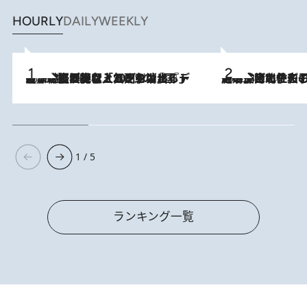
HOURLY
DAILY
WEEKLY
2026.8.5
【なぜ吉沢亮は「気配を消せる」のか？】興行収入208億の『国宝』を経て挑むミュージカル『ディア・エヴァン・ハンセン』。トップ俳優が舞台上でさらけ出した“孤独”とは
2026.8.3
《「文士の子ども被害者の会」発足！》阿川佐和子（72）が語る遠藤周作に北杜夫、劇作家・矢代静一の子どもたちの“文豪プライベート事件簿”
1 / 5
ランキング一覧