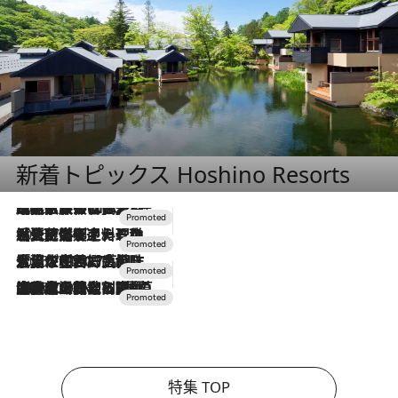
新着トピックス Hoshino Resorts
2026.7.31
【ホテル帰省】という選択肢をOMOが提案。家族とほどよい距離を保つには「昼は実家、夜は気兼ねなくホテルで！」
2026.7.24
【夏限定ディナーコース】旬を迎える稚鮎や花ズッキーニなどをイタリア・トスカーナの郷土料理の手法で満喫！
2026.7.17
「土佐和ハーブかき氷」がOMO7高知に登場！生姜、山椒、大葉など目にも舌にも涼を呼ぶ郷土の味
2026.7.10
NEW OPEN！【界 草津】名湯の地に誕生。趣の異なる2種の温泉と上州ならではの会席・蕎麦割烹など美食を味わう究極の癒やし旅
特集 TOP