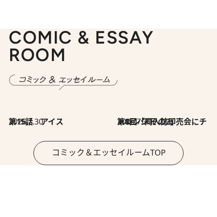
COMIC & ESSAY
ROOM
2026.7.30
第15話 アイス
2026.7.30
第8回「同人誌即売会にチャレンジ その2」
コミック＆エッセイルームTOP