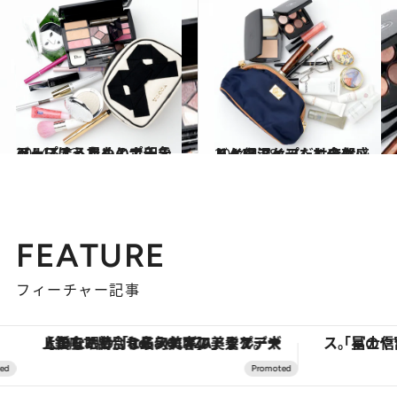
2014.5.13
ベースはうすく、ナチュラルに！ 目もとで印象アップするためのポーチ
ビューティ＆ヘルス
2014.4.28
メイクアップだけでなく、保湿ケア、エチケットケアアイテムも全部盛り！
ビューティ＆ヘルス
FEATURE
フィーチャー記事
「星のや富士」でデジタルデトックス。冨士信仰の歴史を辿り、心身を調える。