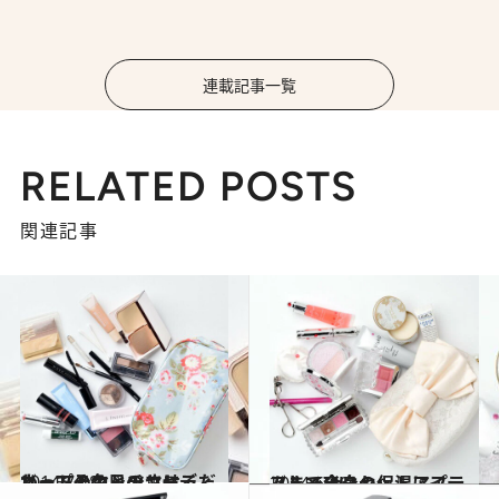
連載記事一覧
RELATED POSTS
関連記事
2014.7.28
リップの色とツヤにこだわってその日のコーディネートとマッチさせる
ビューティ＆ヘルス
2014.6.16
フルメイクセットにプラスして全身の保湿アイテムまでIN！
ビューティ＆ヘルス