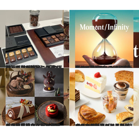
2025.11.18
【初めから読む】【速報】伊勢丹新宿に世界のショコラが集結！ 「サロン・デュ・ショコラ 2026」注目ブランド10選
グルメ
2024.12.4
【サロン・デュ・ショコラ 2025】限定品に実演販売、イートインも！ 25カ国144ブランドの絶品ショコラが勢揃い
グルメ
2025.10.30
〈予約受付中！〉【横浜のクリスマスケーキ4選】イルミネーションに包まれた港町でホリデーシーズンの主役を
グルメ
2025.9.15
【シャトレーゼ】累計6億本を突破したアイスや、SNSでも話題になったビッグな薄焼きパイ、糖質オフのチョコレートケーキなど人気店が誇る美味10点
グルメ