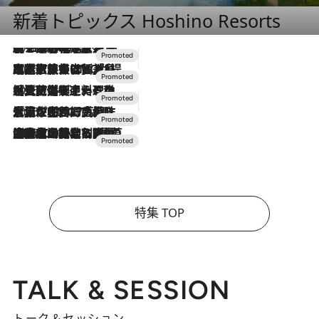
新着トピックス Hoshino Resorts
2026.8.7
【トンボの足水浴】ヒノキの香りに包まれて涼感マックス！約13℃の湧水かけ流しを避暑地「星野温泉 トンボの湯」で体験
2026.7.31
【ホテル帰省】という選択肢をOMOが提案。家族とほどよい距離を保つには「昼は実家、夜は気兼ねなくホテルで！」
2026.7.24
【夏限定ディナーコース】旬を迎える稚鮎や花ズッキーニなどをイタリア・トスカーナの郷土料理の手法で満喫！
2026.7.17
「土佐和ハーブかき氷」がOMO7高知に登場！生姜、山椒、大葉など目にも舌にも涼を呼ぶ郷土の味
2026.7.10
NEW OPEN！【界 草津】名湯の地に誕生。趣の異なる2種の温泉と上州ならではの会席・蕎麦割烹など美食を味わう究極の癒やし旅
特集 TOP
TALK & SESSION
トーク＆セッション