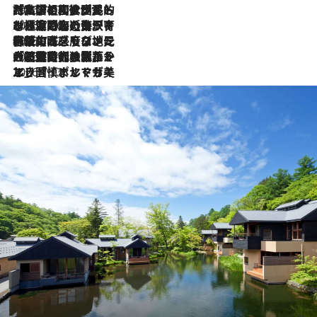
2026.7.27
「私の祖国はポルトガル語です」国民的詩人フェルナンド・ペソアと、彼が愛した文学の街を歩く
2026.7.26
ポルトガル近海が育む極上の海の幸。キリリと冷えた白ワインと愉しむ、シーフード専門店の贅沢
2026.7.22
伝統の味をモダンに昇華。高感度な地元客が集う、リスボンの最旬ガストロノミー
2026.7.21
大航海時代の栄華から、震災、独裁、そして革命へ。ポルトガル・首都リスボンの石畳に刻まれた「歴史の光と影」
2026.7.13
エッセイ・ヤマザキマリ「慎ましくも美しき国 ポルトガル」