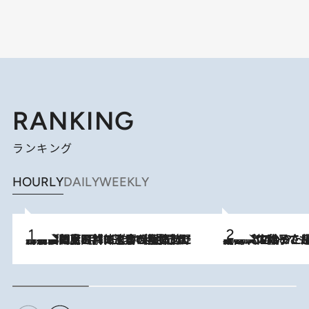
RANKING
ランキング
HOURLY
DAILY
WEEKLY
2026.8.8
「最後に見られてよかった」上野動物園の東園パンダ舎が解体前に特別公開。8月16日まで延長されたパネル展と共に辿る“半世紀”のパンダ飼育《解体工事の図面あり》
2026.8.5
【阿川佐和子さんの年とる力】なぜ70代で始めた趣味は“こんなに楽しい”のか？ ピアノ、俳句…スランプに陥っても続けられる“ある秘訣”とは