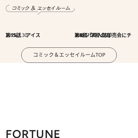
2026.7.30
第15話 アイス
2026.7.30
第8回「同人誌即売会にチャレンジ その2」
コミック＆エッセイルームTOP
FORTUNE