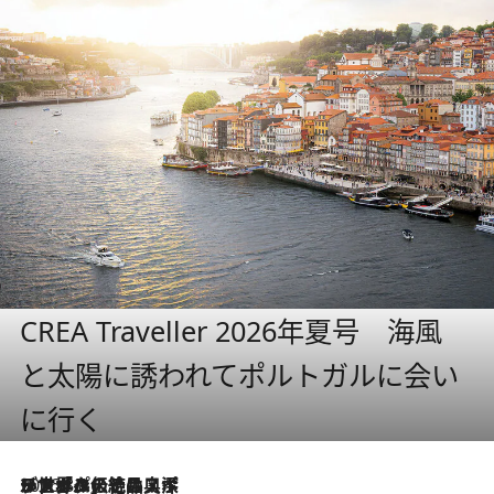
CREA Traveller 2026年夏号 海風
と太陽に誘われてポルトガルに会い
に行く
2026.8.8
リスボンの絶品スイーツ「パステル・デ・ナタ」とは？ポルトガル伝統の奥深い世界へ