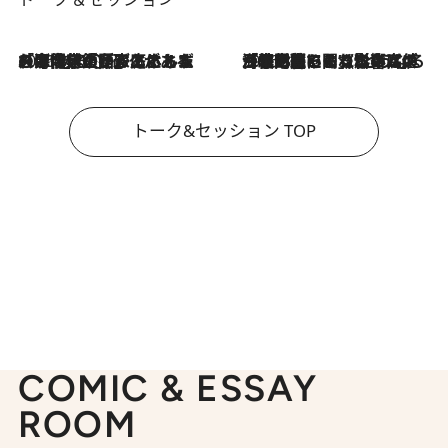
2026.8.3
「今後値上げがあるとすれば…」「リスクがあるのは今年の冬」エネルギー専門家が語る、ホルムズ海峡封鎖が家庭にもたらす“ある心配”
2026.8.3
「住宅建てられない…」「サーチャージ料の高値が続いている」ホルムズ海峡封鎖による影響はいつまで続く？《エネルギー専門家に聞く“どうなる日本の暮らし”》
トーク&セッション TOP
COMIC & ESSAY
ROOM