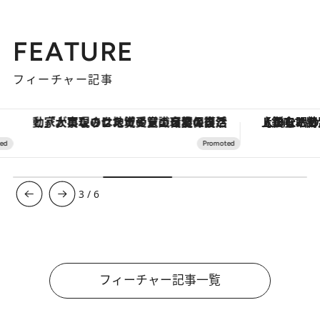
FEATURE
フィーチャー記事
「大事なのは地域の意識を変えること」。ロレックス賞受賞の自然保護活動家が実現させたナイジェリアの自然環境の復活
【銀座で出合う最旬美容】美髪ケアや上質な眠
3
/
6
フィーチャー記事一覧