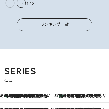
1 / 5
ランキング一覧
SERIES
連載
そおだよおこの関西おいしい、おやつ紀行
［大阪府箕面市］一皿一皿目の前で仕上げられる、料理を巧みに組み込んだアシェットデセールコース「ミチル アシェット デセール（Michiru assiette dessert）」
9 Hours Ago
47都道府県の手みやげ ひんやりスイーツで夏を満喫
【和歌山県】この夏絶対食べたい 冷やしておいしいおやつ3選 みかんがごろっと丸ごと入ったジュレ
9 Hours Ago