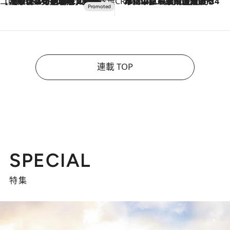
【CREA×星野リゾート】唯一無二。癒しと発見が待つ場所へ
2026.8.7
【トンボの足水浴】ヒノキの香りに包まれて涼感マックス！約13℃の湧水かけ流しを避暑地「星野温泉 トンボの湯」で体験
CREA'S CHOICE
2026.8.7
「立川にも歌舞伎があるんだよ」 片岡仁左衛門・市川中車ら豪華座組みで4年目の立川立飛歌舞伎へ
連載 TOP
SPECIAL
特集