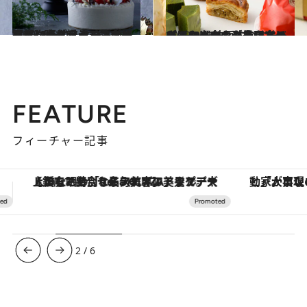
2025.9.24
〈10/1予約スタート！〉香ばしいピスタチオクリームに丸ごとイチゴがずらり…時を超えて愛される【ウェスティンホテル東京】のクリスマスケーキ！
グルメ
2025.9.16
【ユーハイム】多彩なバウムクーヘンがよりどりみどり！ 神戸牛のミートパイやハロウィン限定のビスケットも必見。ここだけで出合える絶品アイテム10選
グルメ
FEATURE
フィーチャー記事
「大事なのは地域の意識を変えること」。ロレックス賞受賞の自然保護活動家が実現させたナイジェリアの自然環境の復活
ヴァシュロン・コンスタンタン
3
/
6