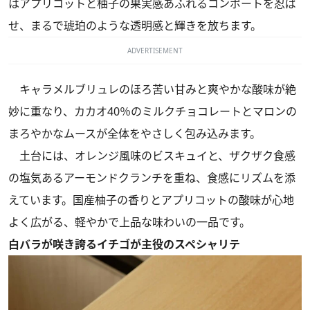
はアプリコットと柚子の果実感あふれるコンポートを忍ば
せ、まるで琥珀のような透明感と輝きを放ちます。
ADVERTISEMENT
キャラメルブリュレのほろ苦い甘みと爽やかな酸味が絶
妙に重なり、カカオ40％のミルクチョコレートとマロンの
まろやかなムースが全体をやさしく包み込みます。
土台には、オレンジ風味のビスキュイと、ザクザク食感
の塩気あるアーモンドクランチを重ね、食感にリズムを添
えています。国産柚子の香りとアプリコットの酸味が心地
よく広がる、軽やかで上品な味わいの一品です。
白バラが咲き誇るイチゴが主役のスペシャリテ