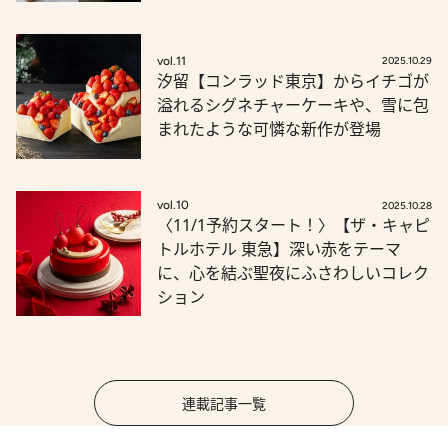
vol.11
2025.10.29
汐留【コンラッド東京】からイチゴが
溢れるシグネチャーケーキや、雪に包
まれたような可憐な新作が登場
vol.10
2025.10.28
〈11/1予約スタート！〉【ザ・キャピ
トルホテル 東急】深い赤をテーマ
に、心を結ぶ聖夜にふさわしいコレク
ション
連載記事一覧