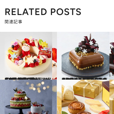
RELATED POSTS
関連記事
2025.9.25
〈10/1予約スタート！〉【帝国ホテル 東京】みんなで仕上げる“リース”や、表情が愛らしいトナカイの1名用クリスマスケーキも
グルメ
2025.9.23
〈10/1クリスマスケーキ予約開始〉 【オークラ東京】ウイスキー樽で熟成したコーヒー風味のスペシャリテや毎年即完売の人気ショートケーキも
グルメ