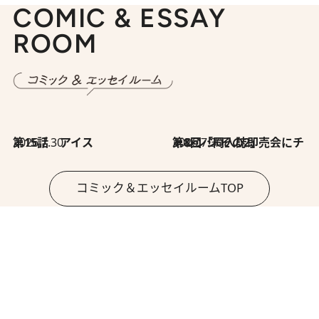
COMIC & ESSAY
ROOM
2026.7.30
第15話 アイス
2026.7.30
第8回「同人誌即売会にチャレンジ その2」
コミック＆エッセイルームTOP