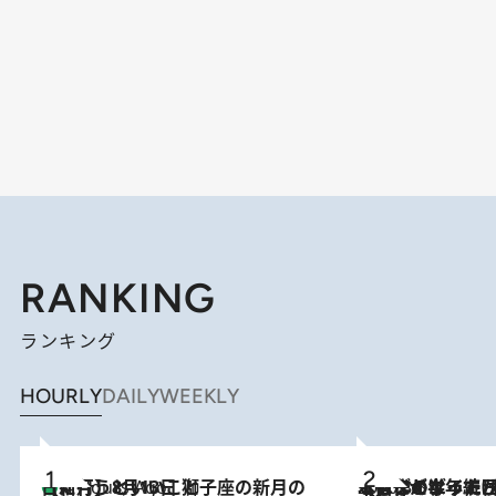
RANKING
ランキング
HOURLY
DAILY
WEEKLY
【新月】8月13日 獅子座の新月の日に行うといいこと
4 Hours Ago
2026.8.3
【自作のダイエットノートは攻略本】ダイエットが「苦しいもの」ではなくなった日。50代フードライターが半年続けられた理由は“楽しむこと”