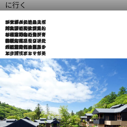
に行く
2026.8.8
リスボンの絶品スイーツ「パステル・デ・ナタ」とは？ポルトガル伝統の奥深い世界へ
2026.7.27
「私の祖国はポルトガル語です」国民的詩人フェルナンド・ペソアと、彼が愛した文学の街を歩く
2026.7.26
ポルトガル近海が育む極上の海の幸。キリリと冷えた白ワインと愉しむ、シーフード専門店の贅沢
2026.7.22
伝統の味をモダンに昇華。高感度な地元客が集う、リスボンの最旬ガストロノミー
2026.7.21
大航海時代の栄華から、震災、独裁、そして革命へ。ポルトガル・首都リスボンの石畳に刻まれた「歴史の光と影」
2026.7.13
エッセイ・ヤマザキマリ「慎ましくも美しき国 ポルトガル」