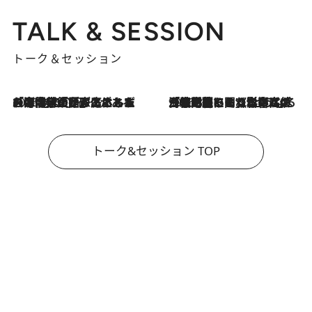
TALK & SESSION
トーク＆セッション
2026.8.3
「今後値上げがあるとすれば…」「リスクがあるのは今年の冬」エネルギー専門家が語る、ホルムズ海峡封鎖が家庭にもたらす“ある心配”
2026.8.3
「住宅建てられない…」「サーチャージ料の高値が続いている」ホルムズ海峡封鎖による影響はいつまで続く？《エネルギー専門家に聞く“どうなる日本の暮らし”》
トーク&セッション TOP