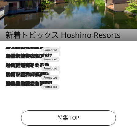
新着トピックス Hoshino Resorts
2026.8.7
【トンボの足水浴】ヒノキの香りに包まれて涼感マックス！約13℃の湧水かけ流しを避暑地「星野温泉 トンボの湯」で体験
2026.7.31
【ホテル帰省】という選択肢をOMOが提案。家族とほどよい距離を保つには「昼は実家、夜は気兼ねなくホテルで！」
2026.7.24
【夏限定ディナーコース】旬を迎える稚鮎や花ズッキーニなどをイタリア・トスカーナの郷土料理の手法で満喫！
2026.7.17
「土佐和ハーブかき氷」がOMO7高知に登場！生姜、山椒、大葉など目にも舌にも涼を呼ぶ郷土の味
2026.7.10
NEW OPEN！【界 草津】名湯の地に誕生。趣の異なる2種の温泉と上州ならではの会席・蕎麦割烹など美食を味わう究極の癒やし旅
特集 TOP