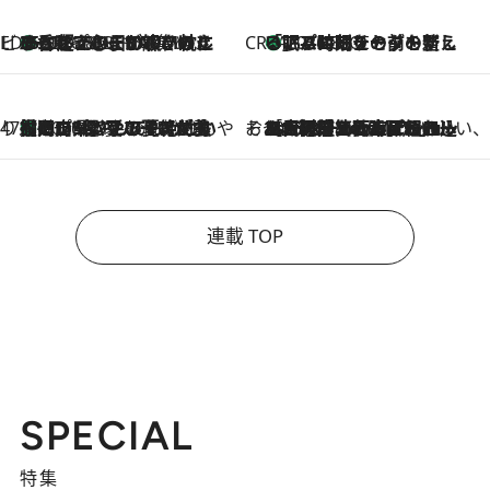
ビューティいいもの集め EDITORS' BEST
35℃超えの日の夜、枕にひと吹き！ BAUMのルームスプレーが、ひのきの香りで心まで解きほぐす
2026.8.10
CREA'S CHOICE
「眠る時刻をセットする」——眠りの前を整える、バルミューダの新しいアプローチ
2026.8.10
47都道府県の手みやげ ひんやりスイーツで夏を満喫
【岡山県】この夏絶対食べたい 冷やしておいしいおやつ3選 フルーツが主役のプリンやアイスが勢揃い
2026.8.10
そおだよおこの関西おいしい、おやつ紀行
2026.8.9
［大阪府箕面市］一皿一皿目の前で仕上げられる、料理を巧みに組み込んだアシェットデセールコース「ミチル アシェット デセール（Michiru assiette dessert）」
連載 TOP
SPECIAL
特集