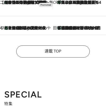
【CREA×星野リゾート】唯一無二。癒しと発見が待つ場所へ
【トンボの足水浴】ヒノキの香りに包まれて涼感マックス！約13℃の湧水かけ流しを避暑地「星野温泉 トンボの湯」で体験
6 Hours Ago
CREA'S CHOICE
「立川にも歌舞伎があるんだよ」 片岡仁左衛門・市川中車ら豪華座組みで4年目の立川立飛歌舞伎へ
8 Hours Ago
47都道府県の手みやげ ひんやりスイーツで夏を満喫
【京都府】この夏絶対食べたい 冷やしておいしいおやつ3選 ひと口目から心を掴む新緑のテリーヌ
8 Hours Ago
田中稲の勝手に再ブーム
「湘南乃風に憧れて」観客大盛上がりの“タオル回し”に、ラッパー顔負けの高速歌唱まで…さだまさし（74）のアグレッシブすぎる現在地
2026.8.7
連載 TOP
SPECIAL
特集