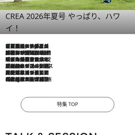
CREA 2026年夏号 やっぱり、ハワ
イ！
【厳選旅コスメ】「多機能アイテムがメイン！」旅好き美容エディターが選んだ夏旅ベストコスメを発表【Mサイズジップ】
8 Hours Ago
2026.8.6
「荷物が増えるほど旅ストレスは増す」美容ジャーナリストがたどり着いた最終結論。“化粧品を劇的に減らす”感動の凝縮美容とは
2026.8.6
「旅先には金髪ウィッグを持参」日本と同じメイクでは損してる!? 美容ジャーナリストが提案する“掟破りの旅美容”とは
2026.8.6
【厳選旅コスメ】「身軽さ＆UV対策重視！」ヘアアーティストshucoが選んだ夏旅ベストコスメを発表【Mサイズジップ】
2026.8.5
【厳選旅コスメ】国内をあちこち移動する河井菜摘が選んだ夏旅ベストコスメ発表！「リラックスアイテムはマスト」【Mサイズジップ】
2026.8.4
【厳選旅コスメ】「紫外線＆乾燥対策しながらメイク感も！」ヘア＆メイクGeorgeが選んだ夏旅ベストコスメを発表！【Mサイズジップ】
特集 TOP