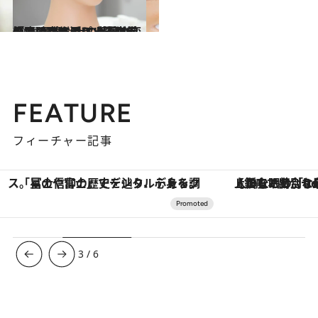
2025.10.21
「眉頭はどこ？」乳がん治療の副作用による脱毛や肌のくすみ…“外見の変化”は想像以上の苦痛が。悩みに寄り添う《資生堂のメイクアップレッスン》
ライフスタイル
FEATURE
フィーチャー記事
【銀座で出合う最旬美容】美髪ケアや上質な眠り…セルフケアのアップデートから、特別な名入れギフトまで。大人のための「ReFa GINZA」クルーズ
ヴァシュロン・コンスタンタン
3
/
6