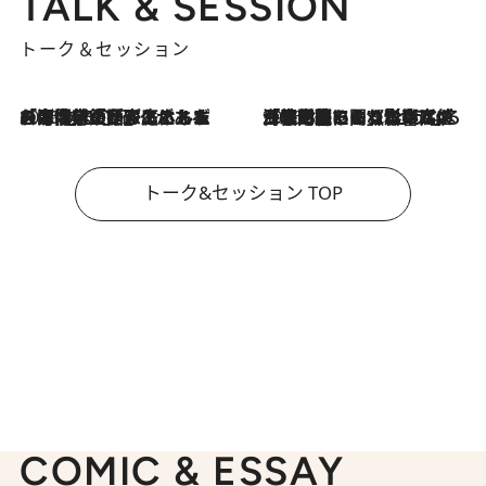
TALK & SESSION
トーク＆セッション
2026.8.3
「今後値上げがあるとすれば…」「リスクがあるのは今年の冬」エネルギー専門家が語る、ホルムズ海峡封鎖が家庭にもたらす“ある心配”
2026.8.3
「住宅建てられない…」「サーチャージ料の高値が続いている」ホルムズ海峡封鎖による影響はいつまで続く？《エネルギー専門家に聞く“どうなる日本の暮らし”》
トーク&セッション TOP
COMIC & ESSAY