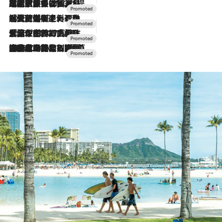
2026.7.31
【ホテル帰省】という選択肢をOMOが提案。家族とほどよい距離を保つには「昼は実家、夜は気兼ねなくホテルで！」
2026.7.24
【夏限定ディナーコース】旬を迎える稚鮎や花ズッキーニなどをイタリア・トスカーナの郷土料理の手法で満喫！
2026.7.17
「土佐和ハーブかき氷」がOMO7高知に登場！生姜、山椒、大葉など目にも舌にも涼を呼ぶ郷土の味
2026.7.10
NEW OPEN！【界 草津】名湯の地に誕生。趣の異なる2種の温泉と上州ならではの会席・蕎麦割烹など美食を味わう究極の癒やし旅