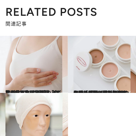
RELATED POSTS
関連記事
2025.10.18
乳がんで乳房全摘後「自尊心を取り戻せた」…血管の見え方まで再現、リアルすぎる“着脱式の人工乳房”とは？＜温泉もヨガもOK＞
ライフスタイル
2025.10.21
〈戦後のやけど跡のケアから、“乳がんなど治療の副作用による見た目の変化”へ〉資生堂の「メイクを通じたケア」が画期的。「外見の悩みを抱えながら通勤、通学する人も」
ライフスタイル