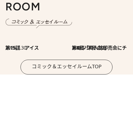
ROOM
2026.7.30
第15話 アイス
2026.7.30
第8回「同人誌即売会にチャレンジ その2」
コミック＆エッセイルームTOP