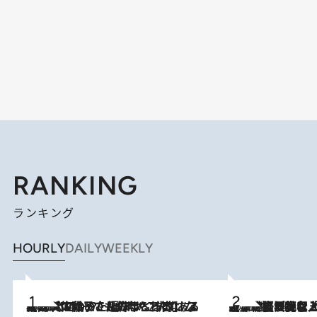
RANKING
ランキング
HOURLY
DAILY
WEEKLY
2026.8.5
【阿川佐和子さんの年とる力】なぜ70代で始めた趣味は“こんなに楽しい”のか？ ピアノ、俳句…スランプに陥っても続けられる“ある秘訣”とは
2026.8.5
【なぜ吉沢亮は「気配を消せる」のか？】興行収入208億の『国宝』を経て挑むミュージカル『ディア・エヴァン・ハンセン』。トップ俳優が舞台上でさらけ出した“孤独”とは