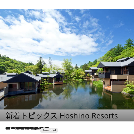
新着トピックス Hoshino Resorts
【トンボの足水浴】ヒノキの香りに包まれて涼感マックス！約13℃の湧水かけ流しを避暑地「星野温泉 トンボの湯」で体験
6 Hours Ago