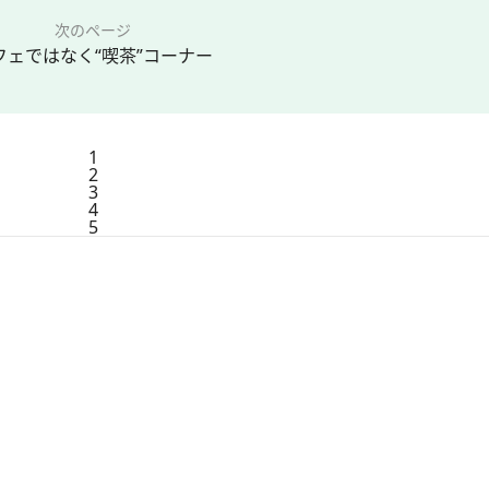
次のページ
フェではなく“喫茶”コーナー
1
2
3
4
5