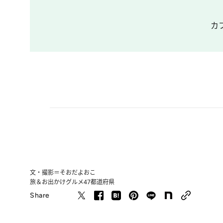
カ
文・撮影＝そおだよおこ
旅＆お出かけ
グルメ
47都道府県
Share