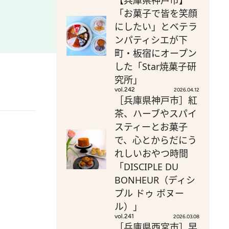
【兵庫県神戸市】
「お菓子で皆を笑顔
にしたい」とベテラ
ンパティシエが下
町・板宿にオープン
した「Star焼菓子研
究所」
vol.242
2026.04.12
［兵庫県神戸市］紅
茶、ハーブやスパイ
スティーとお菓子
で、心とからだにう
れしいおやつ時間
「DISCIPLE DU
BONHEUR（ディシ
プル ドゥ ボヌー
ル）」
vol.241
2026.03.08
［兵庫県西宮市］早