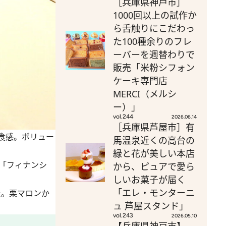
［兵庫県神戸市］
1000回以上の試作か
ら舌触りにこだわっ
た100種余りのフレ
ーバーを週替わりで
販売「米粉シフォン
ケーキ専門店
MERCI（メルシ
ー）」
vol.244
2026.06.14
［兵庫県芦屋市］有
食感。ボリュー
馬温泉近くの高台の
緑と花が美しい本店
「フィナンシ
から、ピュアで愛ら
しいお菓子が届く
「エレ・モンターニ
た。栗マロンか
ュ 芦屋スタンド」
vol.243
2026.05.10