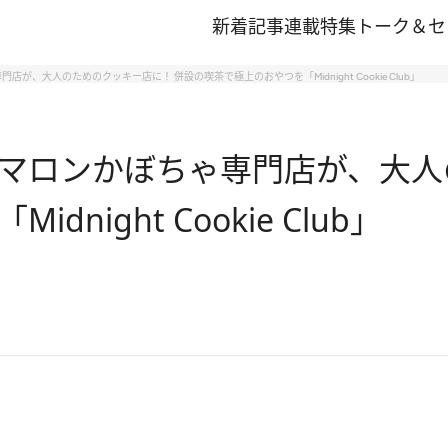
新着記事
連載
特集
トーク＆セ
、大人のためのクッキー店に！ 併設の喫茶で極上のおやつを「Midnight Cookie Club」
マロンかぼちゃ専門店が、大人
ight Cookie Club」