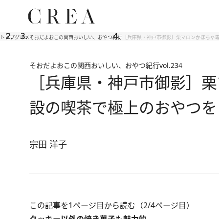
トップ
グルメ
そおだよおこの関西おいしい、おやつ紀行
［兵庫県・神戸市御影］栗マロンかぼちゃ専門店が
そおだよおこの関西おいしい、おやつ紀行
vol.234
［兵庫県・神戸市御影］栗
設の喫茶で極上のおやつを「Midn
宗田 洋子
この記事を1ページ目から読む（2/4ページ目）