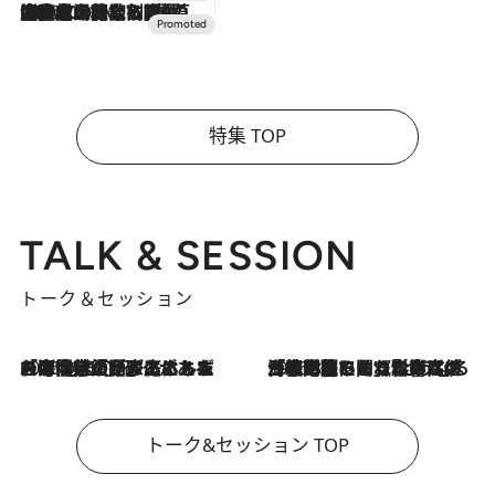
2026.7.10
NEW OPEN！【界 草津】名湯の地に誕生。趣の異なる2種の温泉と上州ならではの会席・蕎麦割烹など美食を味わう究極の癒やし旅
特集 TOP
TALK & SESSION
トーク＆セッション
2026.8.3
「今後値上げがあるとすれば…」「リスクがあるのは今年の冬」エネルギー専門家が語る、ホルムズ海峡封鎖が家庭にもたらす“ある心配”
2026.8.3
「住宅建てられない…」「サーチャージ料の高値が続いている」ホルムズ海峡封鎖による影響はいつまで続く？《エネルギー専門家に聞く“どうなる日本の暮らし”》
トーク&セッション TOP