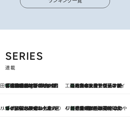
ランキング一覧
SERIES
連載
田中稲の勝手に再ブーム
「湘南乃風に憧れて」観客大盛上がりの“タオル回し”に、ラッパー顔負けの高速歌唱まで…さだまさし（74）のアグレッシブすぎる現在地
1 Hour Ago
工藤まやのおもてなしハワイ
【ハワイ土産】ローカルの絶大な支持で復活！ 絶品の幻クッキー《元ファンの日本人女性が受け継いだ名店》
2026.8.6
ハワイ賢者 リサのお気に入りリスト
あの伝説の限定トートも！ リニューアルした「ディーン＆デルーカ ハワイ」で必須のお土産8選
2026.8.6
47都道府県の手みやげ ひんやりスイーツで夏を満喫
【三重県】この夏絶対食べたい 冷やしておいしいおやつ3選 お餅×アイスの新感覚スイーツ
2026.8.6