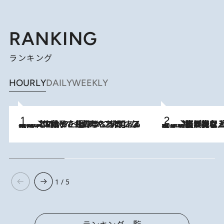
RANKING
ランキング
HOURLY
DAILY
WEEKLY
2026.8.5
【阿川佐和子さんの年とる力】なぜ70代で始めた趣味は“こんなに楽しい”のか？ ピアノ、俳句…スランプに陥っても続けられる“ある秘訣”とは
2026.8.5
【なぜ吉沢亮は「気配を消せる」のか？】興行収入208億の『国宝』を経て挑むミュージカル『ディア・エヴァン・ハンセン』。トップ俳優が舞台上でさらけ出した“孤独”とは
1 / 5