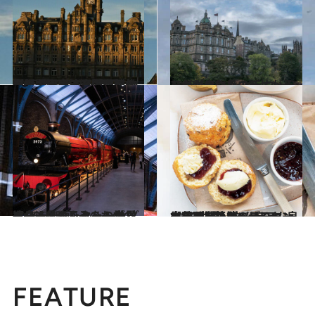
2025.6.14
【舞台やドラマ版の制作も話題】今こそ「ハリー・ポッター」聖地巡礼へ！ ダイアゴン横丁、ホグワーツ魔法魔術学校…歩いて回るエジンバラの街
旅＆お出かけ
2018.1.13
ハリポタ作品の断片がそこかしこに J・K・ローリングが歩いたエディンバラ
旅＆お出かけ
2023.6.14
ハリー・ポッターの世界へGO！ 映画そのものの造り込まれたセットが ズラリ。見どころを一挙ご紹介！
カルチャー
2025.5.9
【英国“クリームティー”の世界】ウィリアム皇太子所有のガーデンセンターでお茶を＜スコーンにジャムからのせるコーンウォール流＞
旅＆お出かけ
FEATURE