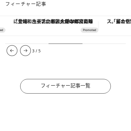
フィーチャー記事
「土佐和ハーブかき氷」がOMO7高知に登場！生姜、山椒、大葉など目にも舌にも涼を呼ぶ郷土の味
3
/
5
フィーチャー記事一覧