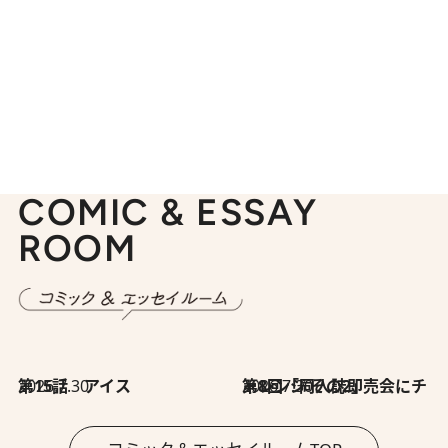
COMIC & ESSAY
ROOM
2026.7.30
第15話 アイス
2026.7.30
第8回「同人誌即売会にチャレンジ その2」