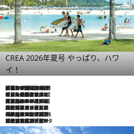
CREA 2026年夏号 やっぱり、ハワ
イ！
「荷物が増えるほど旅ストレスは増す」美容ジャーナリストがたどり着いた最終結論。“化粧品を劇的に減らす”感動の凝縮美容とは
2026.8.6
「旅先には金髪ウィッグを持参」日本と同じメイクでは損してる!? 美容ジャーナリストが提案する“掟破りの旅美容”とは
2026.8.6
【厳選旅コスメ】「身軽さ＆UV対策重視！」ヘアアーティストshucoが選んだ夏旅ベストコスメを発表【Mサイズジップ】
2026.8.6
2026.8.5
【厳選旅コスメ】国内をあちこち移動する河井菜摘が選んだ夏旅ベストコスメ発表！「リラックスアイテムはマスト」【Mサイズジップ】
2026.8.4
【厳選旅コスメ】「紫外線＆乾燥対策しながらメイク感も！」ヘア＆メイクGeorgeが選んだ夏旅ベストコスメを発表！【Mサイズジップ】
2026.8.3
【厳選旅コスメ】「保湿もタイパ重視！」“サウナ好き”タレント清水みさとが愛用する夏旅ベストコスメを発表！【Mサイズジップ】