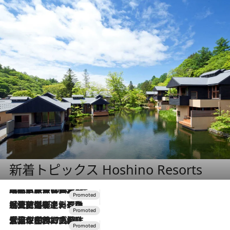
新着トピックス Hoshino Resorts
2026.7.31
【ホテル帰省】という選択肢をOMOが提案。家族とほどよい距離を保つには「昼は実家、夜は気兼ねなくホテルで！」
2026.7.24
【夏限定ディナーコース】旬を迎える稚鮎や花ズッキーニなどをイタリア・トスカーナの郷土料理の手法で満喫！
2026.7.17
「土佐和ハーブかき氷」がOMO7高知に登場！生姜、山椒、大葉など目にも舌にも涼を呼ぶ郷土の味