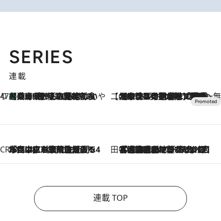
SERIES
連載
47都道府県の手みやげ ひんやりスイーツで夏を満喫
【兵庫県】この夏絶対食べたい 冷やしておいしいおやつ3選 淡路島の恵みをジェラートに集約
2026.8.8
【CREA×星野リゾート】唯一無二。癒しと発見が待つ場所へ
2026.8.7
【トンボの足水浴】ヒノキの香りに包まれて涼感マックス！約13℃の湧水かけ流しを避暑地「星野温泉 トンボの湯」で体験
CREA'S CHOICE
2026.8.7
「立川にも歌舞伎があるんだよ」 片岡仁左衛門・市川中車ら豪華座組みで4年目の立川立飛歌舞伎へ
田中稲の勝手に再ブーム
2026.8.7
「湘南乃風に憧れて」観客大盛上がりの“タオル回し”に、ラッパー顔負けの高速歌唱まで…さだまさし（74）のアグレッシブすぎる現在地
連載 TOP