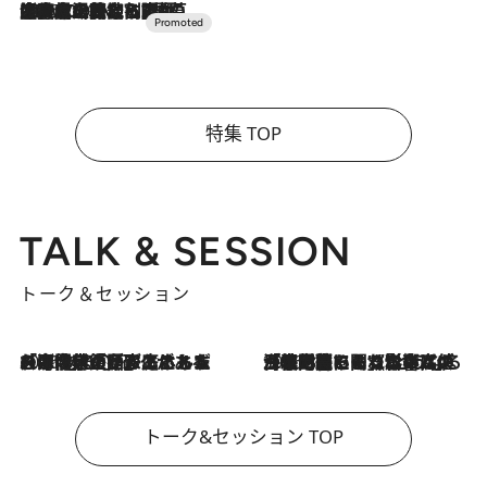
2026.7.10
NEW OPEN！【界 草津】名湯の地に誕生。趣の異なる2種の温泉と上州ならではの会席・蕎麦割烹など美食を味わう究極の癒やし旅
特集 TOP
TALK & SESSION
トーク＆セッション
2026.8.3
「今後値上げがあるとすれば…」「リスクがあるのは今年の冬」エネルギー専門家が語る、ホルムズ海峡封鎖が家庭にもたらす“ある心配”
2026.8.3
「住宅建てられない…」「サーチャージ料の高値が続いている」ホルムズ海峡封鎖による影響はいつまで続く？《エネルギー専門家に聞く“どうなる日本の暮らし”》
トーク&セッション TOP