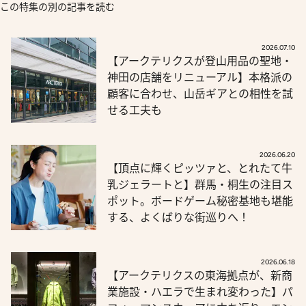
この特集の別の記事を読む
2026.07.10
【アークテリクスが登山用品の聖地・
神田の店舗をリニューアル】本格派の
顧客に合わせ、山岳ギアとの相性を試
せる工夫も
2026.06.20
【頂点に輝くピッツァと、とれたて牛
乳ジェラートと】群馬・桐生の注目ス
ポット。ボードゲーム秘密基地も堪能
する、よくばりな街巡りへ！
2026.06.18
【アークテリクスの東海拠点が、新商
業施設・ハエラで生まれ変わった】パ