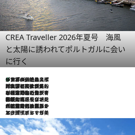
CREA Traveller 2026年夏号 海風
と太陽に誘われてポルトガルに会い
に行く
リスボンの絶品スイーツ「パステル・デ・ナタ」とは？ポルトガル伝統の奥深い世界へ
2026.8.8
2026.7.27
「私の祖国はポルトガル語です」国民的詩人フェルナンド・ペソアと、彼が愛した文学の街を歩く
2026.7.26
ポルトガル近海が育む極上の海の幸。キリリと冷えた白ワインと愉しむ、シーフード専門店の贅沢
2026.7.22
伝統の味をモダンに昇華。高感度な地元客が集う、リスボンの最旬ガストロノミー
2026.7.21
大航海時代の栄華から、震災、独裁、そして革命へ。ポルトガル・首都リスボンの石畳に刻まれた「歴史の光と影」
2026.7.13
エッセイ・ヤマザキマリ「慎ましくも美しき国 ポルトガル」