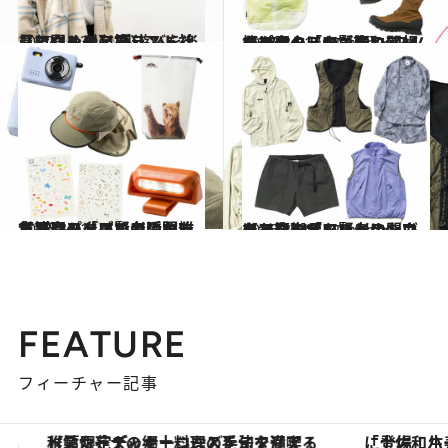
2022.11.30
【アウトドアブランド社員に聞く！】 外遊びを楽しむための必携リスト 〈コロンビア篇〉
ライフスタイル
2026.3.31
【アウトドア賢者に聞いた、春の「いいもの」バッグ＆シューズ篇】アークテリクスやキーン×スノーピークほか、頼れる相棒27品
コミック ＆ エッセイ
2026.3.31
【アウトドア賢者に聞いた、春の「いいもの」雑貨篇】パタゴニアのキャップやモンベルの隠れた名品。フェスでも活躍する18品
ライフスタイル
2026.3.31
【アウトドア賢者に聞いた、春の「いいもの」ウェア篇】ザ・ノース・フェイスやメレル、ナンガほか、街でもまといたいタフな14品
コミック ＆ エッセイ
FEATURE
フィーチャー記事
「土佐和ハーブかき氷」がOMO7高知に登場！生姜、山椒、大葉など目にも舌にも涼を呼ぶ郷土の味
【銀座で出合う最旬美容】美髪ケアや上質な眠