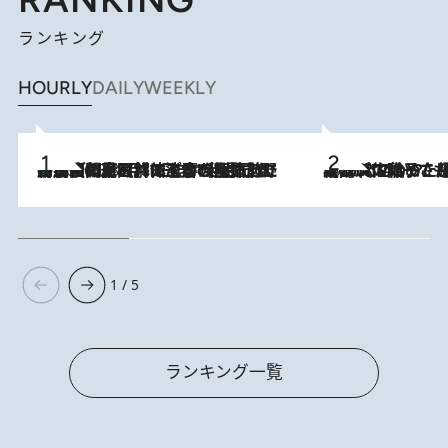
ランキング
HOURLY
DAILY
WEEKLY
「最後に見られてよかった」上野動物園の東園パンダ舎が解体前に特別公開。8月16日まで延長されたパネル展と共に辿る“半世紀”のパンダ飼育《解体工事の図面あり》
2026.8.8
2026.8.5
【阿川佐和子さんの年とる力】なぜ70代で始めた趣味は“こんなに楽しい”のか？ ピアノ、俳句…スランプに陥っても続けられる“ある秘訣”とは
1 / 5
ランキング一覧