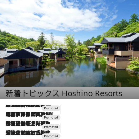
新着トピックス Hoshino Resorts
2026.8.7
【トンボの足水浴】ヒノキの香りに包まれて涼感マックス！約13℃の湧水かけ流しを避暑地「星野温泉 トンボの湯」で体験
2026.7.31
【ホテル帰省】という選択肢をOMOが提案。家族とほどよい距離を保つには「昼は実家、夜は気兼ねなくホテルで！」
2026.7.24
【夏限定ディナーコース】旬を迎える稚鮎や花ズッキーニなどをイタリア・トスカーナの郷土料理の手法で満喫！
2026.7.17
「土佐和ハーブかき氷」がOMO7高知に登場！生姜、山椒、大葉など目にも舌にも涼を呼ぶ郷土の味