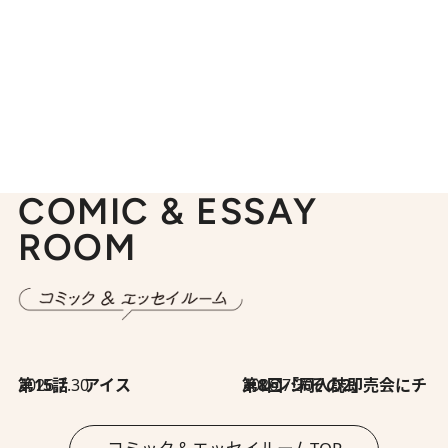
COMIC & ESSAY
ROOM
2026.7.30
第15話 アイス
2026.7.30
第8回「同人誌即売会にチャレンジ その2」